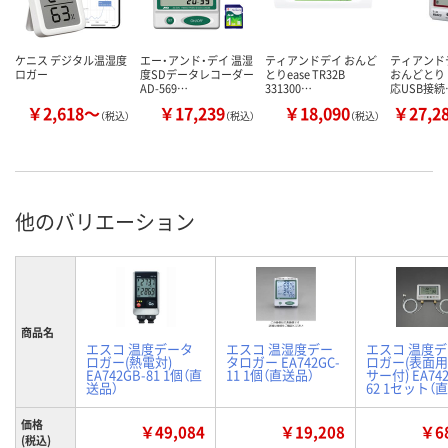
ケニス デジタル温湿度
エー・アンド・デイ 温湿
ティアンドデイ おんど
ティアンドデ
ロガー
度SDデータレコーダー
とりease TR32B
おんどとり
AD-569…
331300…
応USB接続
￥2,618～
￥17,239
￥18,090
￥27,2
（税込）
（税込）
（税込）
他のバリエーション
商品名
エスコ 温度データ
エスコ 温湿度デー
エスコ 温度
ロガー(熱電対)
タロガー EA742GC-
ロガー(表面
EA742GB-81 1個（直
11 1個（直送品）
サー付) EA742
送品）
62 1セット（
価格
￥49,084
￥19,208
￥68
(税込)