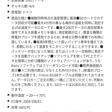
チャネル数：4ch
原産国：ドイツ
商品仕様1：●複数同時地点の温度管理に最適●SDカードでのデ
ータ回収が可能●最大4か所の異なる場所の温度を同時に測定す
るUSB温度データロガーです。●最大200万データの測定結果を
保存できる大容量メモリを備え、測定範囲が広く、豊富な種類の
熱電対プローブを使用できるため、多様な分野の業務での利用に
適しています。●最長8年間という長いバッテリ寿命を備えてお
り、長期にわたって温度をモニタリングすることができます。●
バッテリーが空になった場合、またはバッテリー交換時に測定デ
ータを自動でバックアップ●ソフトウェアを使ってPC上でデー
タを簡単に分析（3種類のソフトウェアバージョンがあり、うち
Basicソフトウェアはフリーダウンロード可能）●限界値逸脱の
表示●※ご利用の際は、少なくとも外付けのK、T、J熱電対プロー
ブ1本が必要です。※mini-BUSBケーブルは同梱されておりませ
ん。データロガーご注文の際に一緒にご注文いただくか、市販の
ものをご利用ください。また、SDカードは2GBのみに対応してお
ります。
動作温度：ー20～＋70℃
EC指令：2004/108/EC
材質：ABS/PC