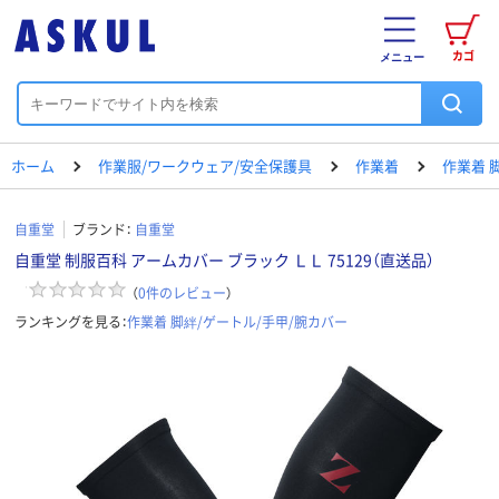
カゴ
メニュー
ホーム
作業服/ワークウェア/安全保護具
作業着
作業着 
自重堂
ブランド：
自重堂
自重堂 制服百科 アームカバー ブラック ＬＬ 75129（直送品）
（
0
件のレビュー
）
ランキングを見る：
作業着 脚絆/ゲートル/手甲/腕カバー