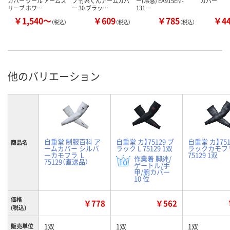
カバー クール アームス
ブ 竹糸くんアームカバ
ー(冷感) EA915EM-
カバー
リーブ ホワ…
ー 30 ブラッ…
131…
￥1,540～
￥609
￥785
￥4
（税込）
（税込）
（税込）
他のバリエーション
自重堂 制服百科 ア
自重堂 カ】75129 ブ
自重堂 カ】751
商品名
ームカバー シルバ
ラック L 75129 1双
ラックカモフラ
ーカモフラ Ｌ
75129 1双
作業着 脚絆/
75129（直送品）
ゲートル/手
甲/腕カバー
10 位
価格
￥778
￥562
(税込)
1双
1双
1双
販売単位