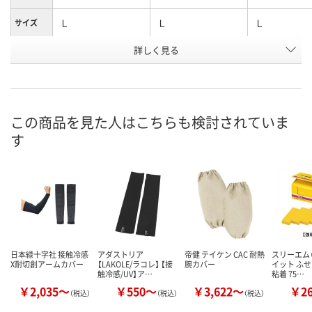
Ｌ
Ｌ
Ｌ
サイズ
詳しく見る
シルバーカモフラ
ブラック
ブラックカモ
カラー
お申込番
J927270
J927267
J927273
号
直送品
あり
3点
在庫
この商品を見た人はこちらも検討されていま
す
8月24日（月）まで
8月9日（日）
8月9日（日）
お届け日
数量
数量
数量
カゴへ
カゴへ
カ
日本緑十字社 接触冷感
アダストリア
帝健 テイケン CAC 耐熱
スリーエム（
X耐切創アームカバー
【LAKOLE/ラコレ】 【接
腕カバー
イット ふせ
触冷感/UV】ア…
粘着 75…
￥2,035～
￥550～
￥3,622～
￥2
（税込）
（税込）
（税込）