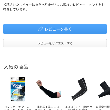
投稿されたレビューはまだありません。お客様のレビューコメントをお
待ちしています。
レビューを書く
レビューをリクエストする
人気の商品
D&M スポーツ アーム
三重化学工業 ミエロー
エスコ [フリー] 腕カバ
自重堂 制服