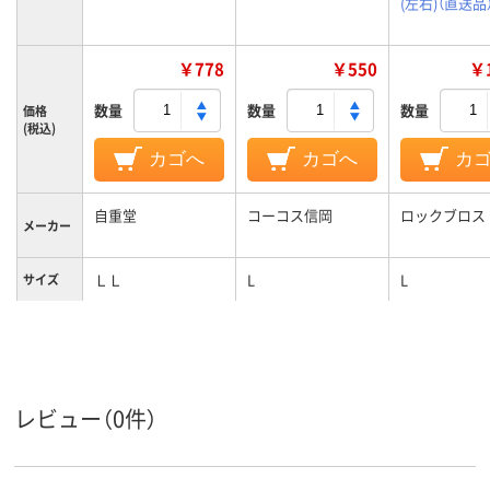
(左右)（直送品
￥778
￥550
￥1
数量
数量
数量
価格
(税込)
カゴへ
カゴへ
カ
自重堂
コーコス信岡
ロックブロス
メーカー
ＬＬ
L
L
サイズ
カラーグ
ブラック系
ブラック系
ループ
レビュー（0件）