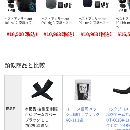
ベストアンサー aut-
ベストアンサー aut-
ベストアンサー aut-
ベストアン
101-bk-2l 空調水涼…
091-dg-3l 空調ベス…
091-nv-2l 空調ベス…
101-bk
ベ…
¥16,500（税込）
¥10,963（税込）
¥10,963（税込）
¥16,
類似商品と比較
本商品：
自重堂 制服
コーコス信岡 メッ
ロックブロス
商品名
百科 アームカバー
シュ脚絆 L ブラック
冷感アームカ
ブラック ＬＬ
AQ-11 1袋
(XT-001BK-
75129（直送品）
ク L XT-001B