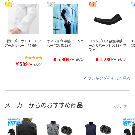
川西工業 ポリエチレン
ヤマショウ 冷感アームカ
ロックブロス 接触冷感ア
エ
アームカバー #4750
バー YCA-011BK
ームカバー（XT-001BK）ブ
(冷
ラッ…
￥5,304～
￥1,280～
（税込）
（税込）
￥589～
（税込）
ランキングをもっと見る
メーカーからのおすすめ商品
スポンサー