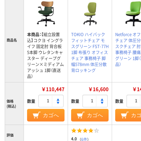
本商品：
【組立設置
TOKIO ハイバック
Netforce 
込】コクヨ イングラ
フィットチェア モ
チェア 体圧分
商品名
イフ 固定肘 背合板
スグリーン FST-77H
スクチェア 
5本脚 ウレタンキャ
1脚 布張り オフィス
事務椅子 腰
スター ディープグ
チェア 事務椅子 脚
グリーン 1脚
リーン×ミディアム
幅578mm 体圧分散
品）
アッシュ 1脚（直送
背ロッキング
品）
￥110,447
￥16,600
￥14
数量
数量
数量
価格
(税込)
カゴへ
カゴへ
カ
評価
4.0
（
6件
）