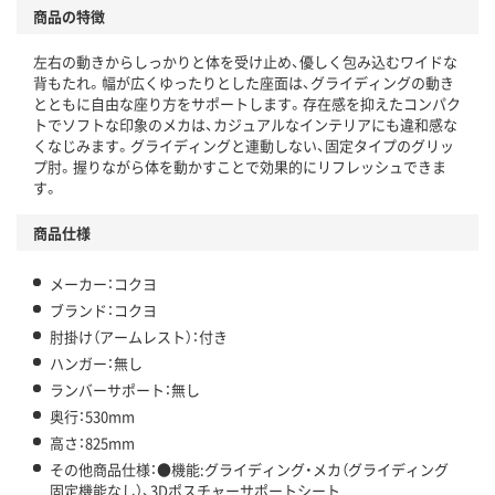
商品の特徴
左右の動きからしっかりと体を受け止め、優しく包み込むワイドな
背もたれ。幅が広くゆったりとした座面は、グライディングの動き
とともに自由な座り方をサポートします。存在感を抑えたコンパク
トでソフトな印象のメカは、カジュアルなインテリアにも違和感な
くなじみます。グライディングと連動しない、固定タイプのグリッ
プ肘。握りながら体を動かすことで効果的にリフレッシュできま
す。
商品仕様
メーカー：コクヨ
ブランド：コクヨ
肘掛け（アームレスト）：付き
ハンガー：無し
ランバーサポート：無し
奥行：530mm
高さ：825mm
その他商品仕様：●機能:グライディング・メカ（グライディング
固定機能なし）、3Dポスチャーサポートシート