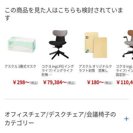
8月27日（木）まで
9月10日（木）まで
9月3日（木）ま
お届け日
この商品を見た人はこちらも検討されていま
す
数量
数量
数量
カゴへ
カゴへ
カ
アスクル 3層式マスク
コクヨ ingLIFE(イング
アスクル オリジナルク
コクヨ ing
ライフ) イングライフ
ラフト封筒 窓無し
ライフ) イ
肘無 …
固定肘…
￥298～
￥79,384～
￥180～
￥110,
（税込）
（税込）
（税込）
オフィスチェア/デスクチェア/会議椅子の
カテゴリー