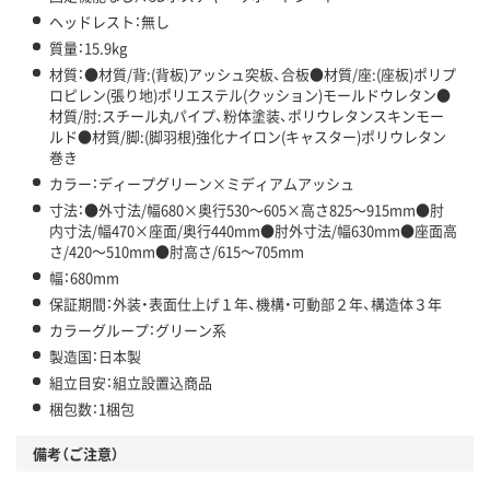
ヘッドレスト：無し
質量：15.9kg
材質：●材質/背:(背板)アッシュ突板、合板●材質/座:(座板)ポリプ
ロピレン(張り地)ポリエステル(クッション)モールドウレタン●
材質/肘:スチール丸パイプ、粉体塗装、ポリウレタンスキンモー
ルド●材質/脚:(脚羽根)強化ナイロン(キャスター)ポリウレタン
巻き
カラー：ディープグリーン×ミディアムアッシュ
寸法：●外寸法/幅680×奥行530～605×高さ825～915mm●肘
内寸法/幅470×座面/奥行440mm●肘外寸法/幅630mm●座面高
さ/420～510mm●肘高さ/615～705mm
幅：680mm
保証期間：外装・表面仕上げ１年、機構・可動部２年、構造体３年
カラーグループ：グリーン系
製造国：日本製
組立目安：組立設置込商品
梱包数：1梱包
備考（ご注意）