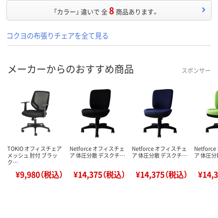
8
「カラー」 違いで 全
商品あります。
コクヨの布張りチェアを全て見る
メーカーからのおすすめ商品
スポンサー
TOKIO オフィスチェア
Netforce オフィスチェ
Netforce オフィスチェ
Netfor
メッシュ 肘付 ブラッ
ア 体圧分散 デスクチ…
ア 体圧分散 デスクチ…
ア 体圧分
ク…
¥9,980（税込）
¥14,375（税込）
¥14,375（税込）
¥14,