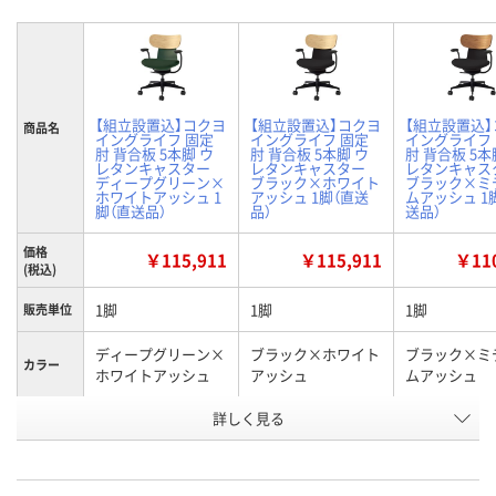
【組立設置込】コクヨ
【組立設置込】コクヨ
【組立設置込
商品名
イングライフ 固定
イングライフ 固定
イングライフ
肘 背合板 5本脚 ウ
肘 背合板 5本脚 ウ
肘 背合板 5本
レタンキャスター
レタンキャスター
レタンキャス
ディープグリーン×
ブラック×ホワイト
ブラック×ミ
ホワイトアッシュ 1
アッシュ 1脚（直送
ムアッシュ 1
脚（直送品）
品）
送品）
価格
￥115,911
￥115,911
￥110
(税込)
1脚
1脚
1脚
販売単位
ディープグリーン×
ブラック×ホワイト
ブラック×ミ
カラー
ホワイトアッシュ
アッシュ
ムアッシュ
お申込番
詳しく見る
JJ64662
JJ64658
JJ64659
号
直送品
直送品
直送品
在庫