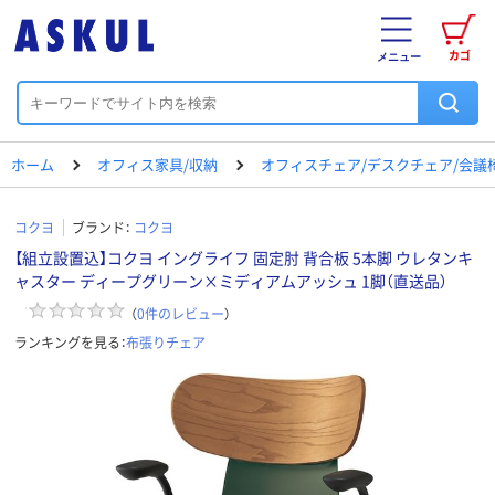
カゴ
メニュー
ホーム
オフィス家具/収納
オフィスチェア/デスクチェア/会議
コクヨ
ブランド：
コクヨ
【組立設置込】コクヨ イングライフ 固定肘 背合板 5本脚 ウレタンキ
ャスター ディープグリーン×ミディアムアッシュ 1脚（直送品）
（
0
件のレビュー
）
ランキングを見る：
布張りチェア