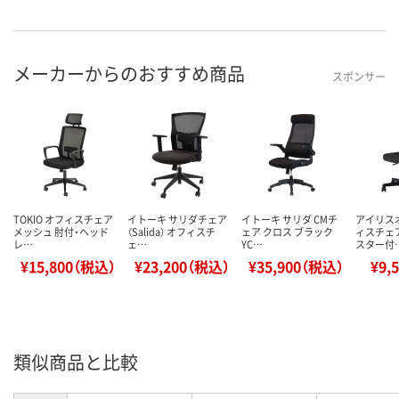
メーカーからのおすすめ商品
スポンサー
TOKIO オフィスチェア
イトーキ サリダチェア
イトーキ サリダ CMチ
アイリス
メッシュ 肘付・ヘッド
（Salida） オフィスチ
ェア クロス ブラック
ィスチェ
レ…
ェ…
YC…
スター付
¥15,800（税込）
¥23,200（税込）
¥35,900（税込）
¥9,
類似商品と比較