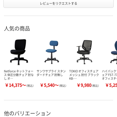
レビューをリクエストする
人気の商品
Netforce ネットフォー
サンワサプライ スタン
TOKIO オフィスチェア
ハイバック
ス 体圧分散チェア 肘な
ダードチェア 肘無し
メッシュ 肘付 ブラック
ェア FST-
し オ…
KB-…
オフィスチ
￥14,375～
￥5,540～
￥9,980
￥5,2
（税込）
（税込）
（税込）
他のバリエーション