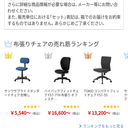
さらに詳細な商品情報が必要な場合は、メーカー等にお問い合
わせください。
また、販売単位における「セット」表記は、箱でのお届けをお約束
するものではありません。あらかじめご了承ください。
布張りチェアの売れ筋ランキング
サンワサプライ スタンダ
ハイバックフィットチェ
TOKIO コンパクトフィッ
サ
ードチェア 肘無し
ア FST-77H 布張り オフ
トチェア FST-55
ク
ィスチ…
ア
￥5,540～
￥16,600～
￥13,200～
（税込）
（税込）
（税込）
ランキングをもっと見る