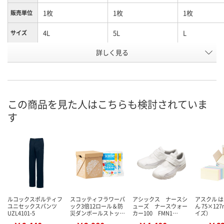
1枚
1枚
1枚
販売単位
4L
5L
L
サイズ
お申込番
詳しく見る
JN78605
JN78600
JN78747
号
直送品
直送品
直送品
在庫
8月25日（火）まで
8月25日（火）まで
8月25日（火）
お届け日
この商品を見た人はこちらも検討されていま
す
数量
数量
数量
カゴへ
カゴへ
カ
ルコックスポルティフ
スコッティフラワーパ
アシックス ナースシ
アスクル は
ユニセックスパンツ
ック3倍12ロール＆防
ューズ ナースウォー
ん 75×12
UZL4101-5
災ダンボールストッ…
カー100 FMN1…
イズ）