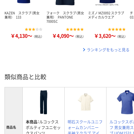
KAZEN スクラブ（男女
フォーク スクラブ（男女
ミズノ MZ0092 スクラブ
チ
兼用） 133
兼用） PANTONE
メディカルウエア
03
7000SC
￥4,130～
￥4,090～
￥3,620～
（税込）
（税込）
（税込）
ランキングをもっと見る
類似商品と比較
本商品：
ルコックス
明石スクールユニフ
ルコックスポ
ポルティフユニセッ
ォームカンパニー
フ 男女兼用
商品名
クスパンツ
半袖スクラブ アイ
ブ UQM153