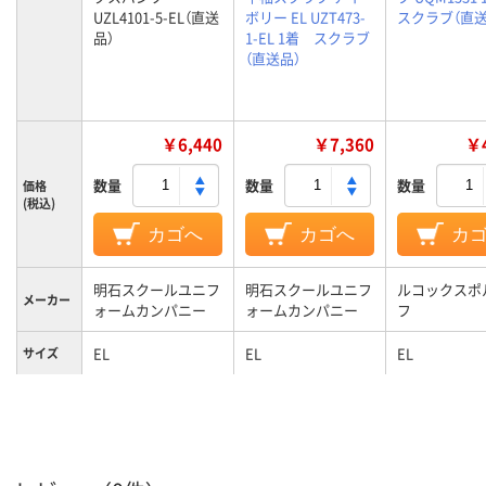
UZL4101-5-EL（直送
ボリー EL UZT473-
スクラブ（直送
品）
1-EL 1着 スクラブ
（直送品）
￥6,440
￥7,360
￥4
数量
数量
数量
価格
(税込)
カゴへ
カゴへ
カ
明石スクールユニフ
明石スクールユニフ
ルコックスポ
メーカー
ォームカンパニー
ォームカンパニー
フ
EL
EL
EL
サイズ