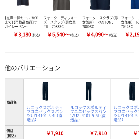
【在庫一掃セール！8/31
フォーク ディッキー
フォーク スクラブ（男
フォーク 
まで】【再検品商品】ナ
ズ スクラブ（男女兼
女兼用） PANTONE
女兼用） P
ガイレーベン…
用） 7033SC
7000SC
7042SC
￥3,180
￥5,540～
￥4,090～
￥2,1
（税込）
（税込）
（税込）
他のバリエーション
商品名
ルコックスポルティ
ルコックスポルティ
ルコックスポ
フユニセックスパン
フユニセックスパン
フユニセック
ツUZL4101-5-4L（直
ツUZL4101-5-5L（直
ツUZL4101-5
送品）
送品）
送品）
価格
￥7,910
￥7,910
￥7
(税込)