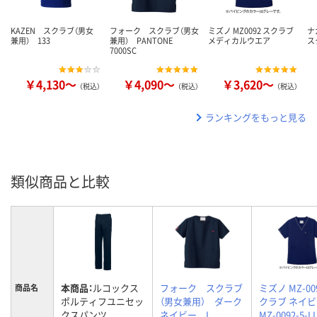
KAZEN スクラブ（男女
フォーク スクラブ（男女
ミズノ MZ0092 スクラブ
ナ
兼用） 133
兼用） PANTONE
メディカルウエア
ス
7000SC
￥4,130～
￥4,090～
￥3,620～
（税込）
（税込）
（税込）
ランキングをもっと見る
類似商品と比較
本商品：
ルコックス
フォーク スクラブ
ミズノ MZ-00
商品名
ポルティフユニセッ
（男女兼用） ダーク
クラブ ネイビー
クスパンツ
ネイビー L
MZ-0092-5-