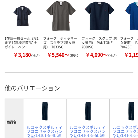
【在庫一掃セール！8/31
フォーク ディッキー
フォーク スクラブ（男
フォーク 
まで】【再検品商品】ナ
ズ スクラブ（男女兼
女兼用） PANTONE
女兼用） P
ガイレーベン…
用） 7033SC
7000SC
7042SC
￥3,180
￥5,540～
￥4,090～
￥2,1
（税込）
（税込）
（税込）
他のバリエーション
商品名
ルコックスポルティ
ルコックスポルティ
ルコックスポ
フユニセックスパン
フユニセックスパン
フユニセック
ツUZL4101-5-4L（直
ツUZL4101-5-5L（直
ツUZL4101-5