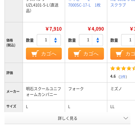
UZL4101-5-L（直送
7000SC-17-L 1枚
スクラブ
品）
￥7,910
￥4,090
￥3
数量
数量
数量
価格
(税込)
カゴへ
カゴへ
カ
評価
4.6
（
3件
）
明石スクールユニフ
フォーク
ミズノ
メーカー
ォームカンパニー
L
L
LL
サイズ
アスクル
詳しく見る
商品環境
スコア