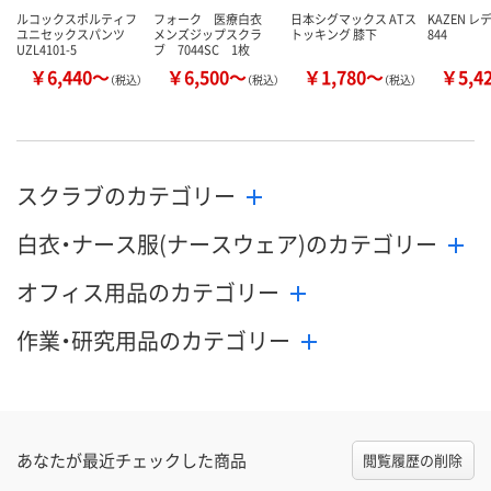
ルコックスポルティフ
フォーク 医療白衣
日本シグマックス ATス
KAZEN 
ユニセックスパンツ
メンズジップスクラ
トッキング 膝下
844
UZL4101-5
ブ 7044SC 1枚
￥6,440～
￥6,500～
￥1,780～
￥5,4
（税込）
（税込）
（税込）
スクラブのカテゴリー
白衣・ナース服(ナースウェア)のカテゴリー
オフィス用品のカテゴリー
作業・研究用品のカテゴリー
あなたが最近チェックした商品
閲覧履歴の削除