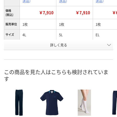
送品）
送品）
送品）
価格
￥7,910
￥7,910
￥6
(税込)
1枚
1枚
1枚
販売単位
4L
5L
EL
サイズ
お申込番
詳しく見る
JN78605
JN78600
JN78513
号
直送品
直送品
直送品
在庫
8月25日（火）まで
8月25日（火）まで
8月25日（火）
お届け日
この商品を見た人はこちらも検討されていま
す
数量
数量
数量
カゴへ
カゴへ
カ