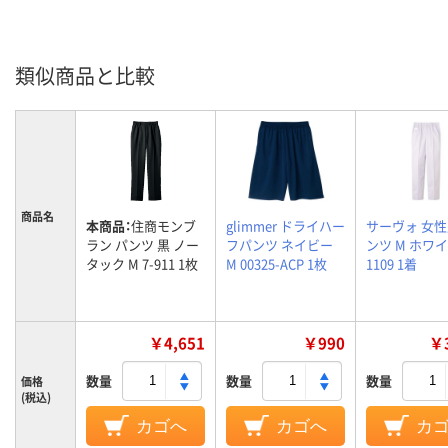
類似商品と比較
商品名
本商品：
住商モンブ
glimmer ドライハー
サーヴォ 女
ラン パンツ 黒 ノー
フパンツ ネイビー
ンツ M ホワイ
タック M 7-911 1枚
M 00325-ACP 1枚
1109 1着
￥4,651
￥990
￥3
数量
数量
数量
価格
(税込)
カゴへ
カゴへ
カ