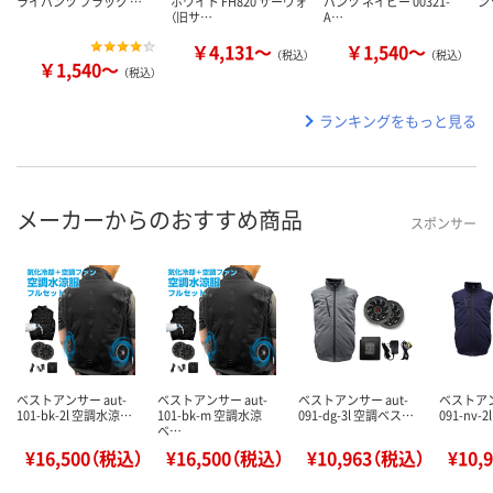
ライパンツ ブラック …
ホワイト FH820 サーヴォ
パンツ ネイビー 00321-
ン
（旧サ…
A…
￥4,131～
￥1,540～
（税込）
（税込）
￥1,540～
（税込）
ランキングをもっと見る
メーカーからのおすすめ商品
スポンサー
ベストアンサー aut-
ベストアンサー aut-
ベストアンサー aut-
ベストアン
101-bk-2l 空調水涼…
101-bk-m 空調水涼
091-dg-3l 空調ベス…
091-nv-
ベ…
¥16,500（税込）
¥16,500（税込）
¥10,963（税込）
¥10,