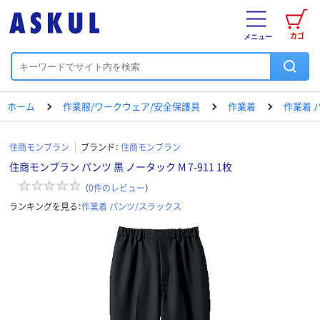
カゴ
メニュー
ホーム
作業服/ワークウェア/安全保護具
作業着
作業着 
住商モンブラン
ブランド：
住商モンブラン
住商モンブラン パンツ 黒 ノータック M 7-911 1枚
（
0
件のレビュー
）
ランキングを見る：
作業着 パンツ/スラックス