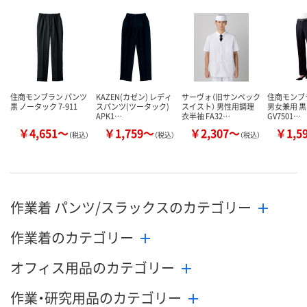
カゴへ
カゴへ
カ
住商モンブラン パンツ
KAZEN(カゼン) レディ
サーヴォ（旧サンペック
住商モンブ
黒 ノータック 7-911
スパンツ(ツータック)
スイスト） 男性用調理
男女兼用 黒
APK1…
衣半袖 FA32…
GV7501…
￥4,651～
￥1,759～
￥2,307～
￥1,5
（税込）
（税込）
（税込）
作業着 パンツ/スラックスのカテゴリー
作業着のカテゴリー
オフィス用品のカテゴリー
作業・研究用品のカテゴリー