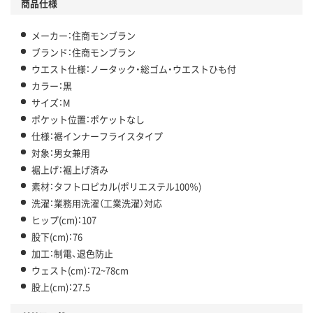
商品仕様
メーカー：住商モンブラン
ブランド：住商モンブラン
ウエスト仕様：ノータック・総ゴム・ウエストひも付
カラー：黒
サイズ：M
ポケット位置：ポケットなし
仕様：裾インナーフライスタイプ
対象：男女兼用
裾上げ：裾上げ済み
素材：タフトロピカル(ポリエステル100％)
洗濯：業務用洗濯（工業洗濯）対応
ヒップ(cm)：107
股下(cm)：76
加工：制電、退色防止
ウェスト(cm)：72~78cm
股上(cm)：27.5