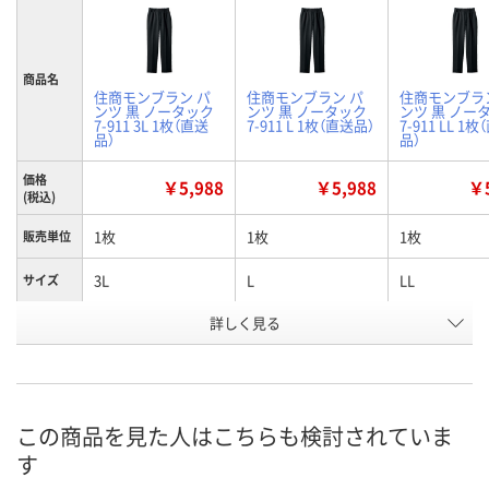
商品名
住商モンブラン パ
住商モンブラン パ
住商モンブラ
ンツ 黒 ノータック
ンツ 黒 ノータック
ンツ 黒 ノー
7-911 3L 1枚（直送
7-911 L 1枚（直送品）
7-911 LL 1
品）
品）
価格
￥5,988
￥5,988
￥5
(税込)
1枚
1枚
1枚
販売単位
3L
L
LL
サイズ
お申込番
詳しく見る
JX49437
JX49435
JX49436
号
あり
あり
あり
在庫
8月20日（木）
8月20日（木）
8月20日（木）
お届け日
この商品を見た人はこちらも検討されていま
す
数量
数量
数量