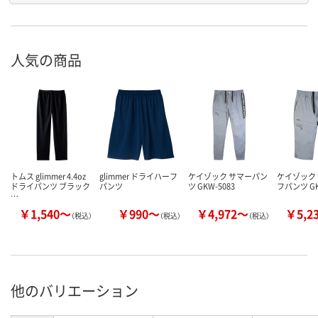
人気の商品
トムス glimmer 4.4oz
glimmer ドライハーフ
ケイゾック サマーパン
ケイゾック
ドライパンツ ブラック
パンツ
ツ GKW-5083
フパンツ GK
…
￥1,540～
￥990～
￥4,972～
￥5,2
（税込）
（税込）
（税込）
他のバリエーション