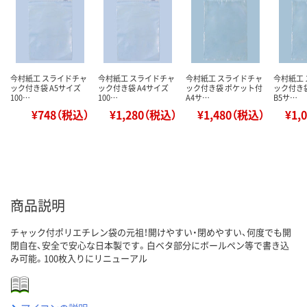
今村紙工 スライドチャ
今村紙工 スライドチャ
今村紙工 スライドチャ
今村紙工
ック付き袋 A5サイズ
ック付き袋 A4サイズ
ック付き袋 ポケット付
ック付き
100…
100…
A4サ…
B5サ…
¥748（税込）
¥1,280（税込）
¥1,480（税込）
¥1,
商品説明
チャック付ポリエチレン袋の元祖！開けやすい・閉めやすい、何度でも開
閉自在、安全で安心な日本製です。白ベタ部分にボールペン等で書き込
み可能。100枚入りにリニューアル