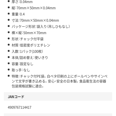
厚さ：0.04mm
縦：70mm×50mm×0.04mm
重量：0.4
寸法：70mm×50mm×0.04mm
パッケージ形状：袋入り（吊しひもなし）
横×縦：50mm×70mm
形状：チャック付平袋
材質：低密度ポリエチレン
入数：1パック(100枚）
本体/詰め替え：使いきり
容量：設定なし
取っ手：なし
特徴：チャック付PE袋。白ベタ印刷の上にボールペンやサインペ
ンで文字が書き込める。安心・安全の日本製。食品衛生法の容器
包装規格試験に適合。
JANコード
4909767114417