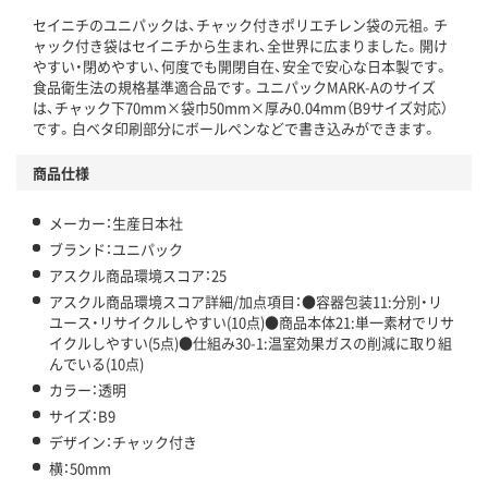
セイニチのユニパックは、チャック付きポリエチレン袋の元祖。チ
この商品の環境配慮ポイントです。下記商品詳細「
ャック付き袋はセイニチから生まれ、全世界に広まりました。開け
アスクル商品環境スコア詳細／加点項目
」で確認できます。
やすい・閉めやすい、何度でも開閉自在、安全で安心な日本製です。
食品衛生法の規格基準適合品です。ユニパックMARK-Aのサイズ
は、チャック下70mm×袋巾50mm×厚み0.04mm（B9サイズ対応）
です。白ベタ印刷部分にボールペンなどで書き込みができます。
商品仕様
メーカー：生産日本社
ブランド：ユニパック
アスクル商品環境スコア：25
アスクル商品環境スコア詳細/加点項目：●容器包装11:分別・リ
ユース・リサイクルしやすい(10点)●商品本体21:単一素材でリサ
イクルしやすい(5点)●仕組み30-1:温室効果ガスの削減に取り組
んでいる(10点)
カラー：透明
サイズ：B9
デザイン：チャック付き
横：50mm