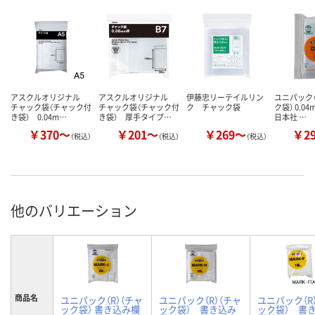
アスクルオリジナル
アスクルオリジナル
伊藤忠リーテイルリン
ユニパック（
チャック袋（チャック付
チャック袋（チャック付
ク チャック袋
ク袋） 0.0
き袋） 0.04m…
き袋） 厚手タイプ…
日本社 …
￥370～
￥201～
￥269～
￥2
（税込）
（税込）
（税込）
他のバリエーション
商品名
ユニパック（R）（チャ
ユニパック（R）（チャ
ユニパック（R
ック袋） 書き込み欄
ック袋） 書き込み
ック袋） 書