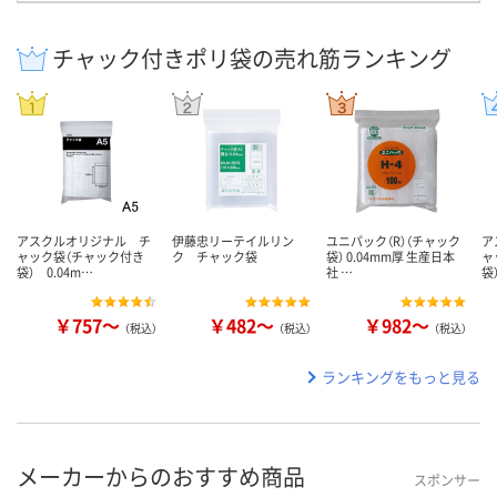
チャック付きポリ袋の売れ筋ランキング
アスクルオリジナル チ
伊藤忠リーテイルリン
ユニパック（R）（チャック
ア
ャック袋（チャック付き
ク チャック袋
袋） 0.04mm厚 生産日本
ャ
袋） 0.04m…
社 …
袋
￥757～
￥482～
￥982～
（税込）
（税込）
（税込）
ランキングをもっと見る
メーカーからのおすすめ商品
スポンサー