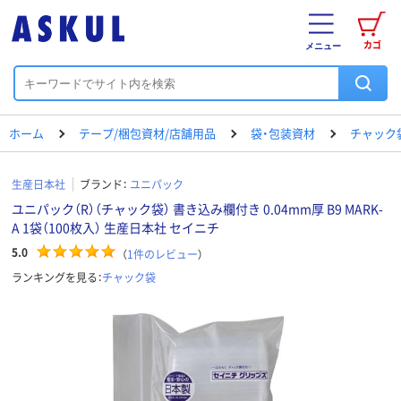
カゴ
メニュー
ホーム
テープ/梱包資材/店舗用品
袋・包装資材
チャック
生産日本社
ブランド：
ユニパック
ユニパック（R）（チャック袋） 書き込み欄付き 0.04mm厚 B9 MARK-
A 1袋（100枚入） 生産日本社 セイニチ
5.0
（
1
件のレビュー
）
ランキングを見る：
チャック袋