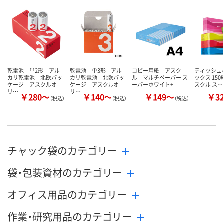
数量
数量
数量
カゴへ
カゴへ
カ
乾電池 単2形 アル
乾電池 単3形 アル
コピー用紙 アスク
ティッシュ
カリ乾電池 北欧パッ
カリ乾電池 北欧パッ
ル マルチペーパー ス
ックス 150
ケージ アスクルオ
ケージ アスクルオ
ーパーホワイト+
スクル ス…
リ…
リ…
￥280～
￥140～
￥149～
￥3
（税込）
（税込）
（税込）
チャック袋のカテゴリー
袋・包装資材のカテゴリー
オフィス用品のカテゴリー
作業・研究用品のカテゴリー