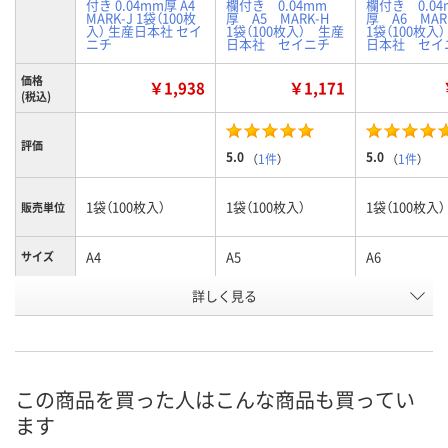
付き 0.04mm厚 A4
欄付き 0.04mm
欄付き 0.04
MARK-J 1袋（100枚
厚 A5 MARK-H
厚 A6 MA
入） 生産日本社 セイ
1袋（100枚入） 生産
1袋（100枚入
ニチ
日本社 セイニチ
日本社 セイ
価格
￥1,938
￥1,171
(税込)
評価
5.0
5.0
（
1件
）
（
1件
）
1袋（100枚入）
1袋（100枚入）
1袋（100枚入）
販売単位
A4
A5
A6
サイズ
お申込番
詳しく見る
3574391
3574373
3574355
号
入荷待ち
あり
あり
在庫
ご注文後、お届けに
この商品を買った人はこんな商品も買ってい
ついてご連絡いたし
8月11日（火）
8月11日（火）
お届け日
ます
ます