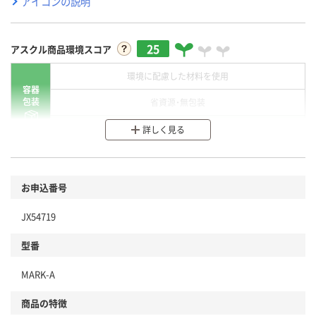
アイコンの説明
25
アスクル商品環境スコア
環境に配慮した材料を使用
容器
包装
省資源・無包装
分別・リサイクルしやすい設計
詳しく見る
環境に配慮した材料を使用
商品
お申込番号
本体
省資源・省エネ・節水
JX54719
分別・リサイクルしやすい設計
型番
独自の回収スキームがある
MARK-A
仕組
アスクルで資源循環している
商品の特徴
温室効果ガスなどの削減