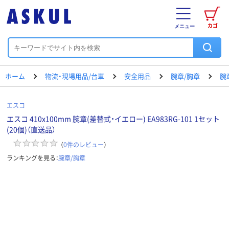
カゴ
メニュー
ホーム
物流・現場用品/台車
安全用品
腕章/胸章
腕
エスコ
エスコ 410x100mm 腕章(差替式・イエロー) EA983RG-101 1セット
(20個)（直送品）
（
0
件のレビュー
）
ランキングを見る：
腕章/胸章