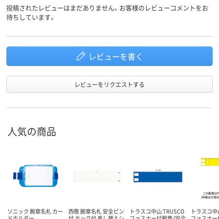
投稿されたレビューはまだありません。お客様のレビューコメントをお
待ちしています。
レビューを書く
レビューをリクエストする
人気の商品
ソニック 腕章名札 カー
西敬 腕章名札 安全ピン
トラスコ中山 TRUSCO
トラスコ中山
ドホルダー
付 ホック付 差し替えシ
ファスナー付腕章（安全
ファスナー