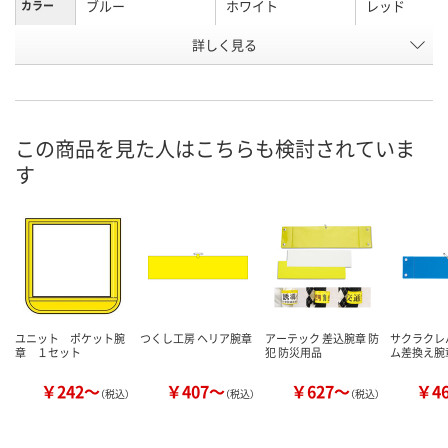
ブルー
ホワイト
レッド
カラー
お申込番
詳しく見る
JX84427
JX84426
JX84428
号
わずか
あり
わずか
在庫
8月21日（金）まで
8月21日（金）まで
8月21日（金）
お届け日
この商品を見た人はこちらも検討されていま
す
数量
数量
数量
カゴへ
カゴへ
カ
ユニット ポケット腕
つくし工房 ヘリア腕章
アーテック 差込腕章 防
サクラクレ
章 １セット
犯 防災用品
ム差換え腕章
￥242～
￥407～
￥627～
￥4
（税込）
（税込）
（税込）