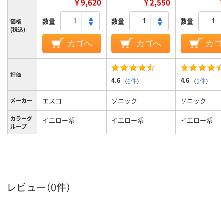
￥9,620
￥2,550
数量
数量
数量
価格
(税込)
カゴへ
カゴへ
カ
評価
4.6
4.6
（
6件
）
（
5件
）
エスコ
ソニック
ソニック
メーカー
カラーグ
イエロー系
イエロー系
イエロー系
ループ
腕章
腕章
腕章
種類
レビュー（0件）