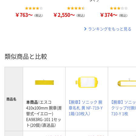
タイプ
￥763～
￥2,550～
￥374～
（税込）
（税込）
（税込）
ランキングをもっと見る
類似商品と比較
商品名
本商品：
エスコ
【腕章】 ソニック 腕
【腕章】 ソニッ
410x100mm 腕章(差
章名札 黄 NF-719-Y
クリップ付腕章
替式・イエロー)
1箱（10枚入）
710-Y 1枚
EA983RG-101 1セッ
ト(20個)（直送品）