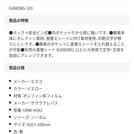
EA983RG-101
商品の特徴
●ホック＋安全ピン式●内ポケットだから雨に強いです。●腕章本
体にオレフィン素材、差替えシートにPET素材使用、印刷文字が移
りにくいです。●腕章のポケットに差替えシートを入れ替えること
が可能●別売の差替シート（EA983RG-111）との併用で文字・文体を
自由にアレンジできます。
商品仕様
メーカー：エスコ
カラー：イエロー
材質：オレフィン系フィルム
メーカー：サクラクレパス
型番：UNW-H1#3
シリーズ：ノータム
サイズ：410×100mm
色：黄