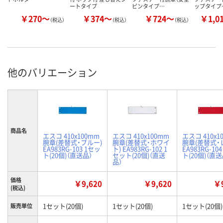
ートタイプ
ピンタイプ…
ップタイプ
￥270～
￥374～
￥724～
￥1,0
（税込）
（税込）
（税込）
他のバリエーション
商品名
エスコ 410x100mm
エスコ 410x100mm
エスコ 410x1
腕章(差替式・ブルー)
腕章(差替式・ホワイ
腕章(差替式・
EA983RG-103 1セッ
ト) EA983RG-102 1
EA983RG-10
ト(20個)（直送品）
セット(20個)（直送
ト(20個)（直送
品）
価格
￥9,620
￥9,620
￥9
(税込)
1セット(20個)
1セット(20個)
1セット(20個)
販売単位