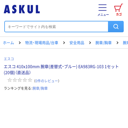
カゴ
メニュー
ホーム
物流・現場用品/台車
安全用品
腕章/胸章
腕
エスコ
エスコ 410x100mm 腕章(差替式・ブルー) EA983RG-103 1セット
(20個)（直送品）
（
0
件のレビュー
）
ランキングを見る：
腕章/胸章