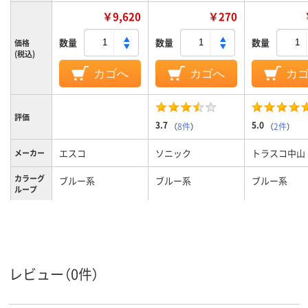
￥9,620
￥270
数量
数量
数量
価格
(税込)
カゴへ
カゴへ
カ
評価
3.7
5.0
（
8件
）
（
2件
）
エスコ
ソニック
トラスコ中山
メーカー
カラーグ
ブルー系
ブルー系
ブルー系
ループ
腕章
腕章
腕章
種類
レビュー（0件）