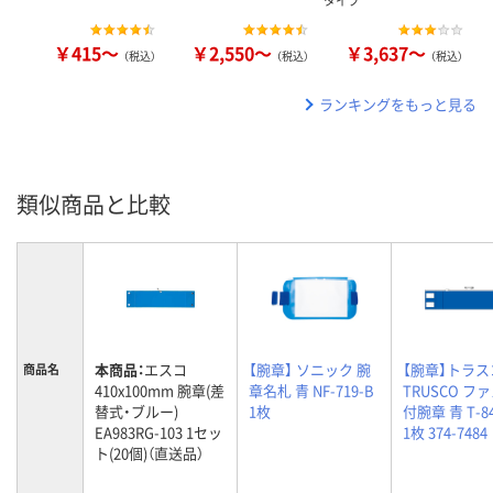
タイプ
￥415～
￥2,550～
￥3,637～
（税込）
（税込）
（税込）
ランキングをもっと見る
類似商品と比較
本商品：
エスコ
【腕章】 ソニック 腕
【腕章】トラ
商品名
410x100mm 腕章(差
章名札 青 NF-719-B
TRUSCO フ
替式・ブルー)
1枚
付腕章 青 T-84
EA983RG-103 1セッ
1枚 374-7484
ト(20個)（直送品）