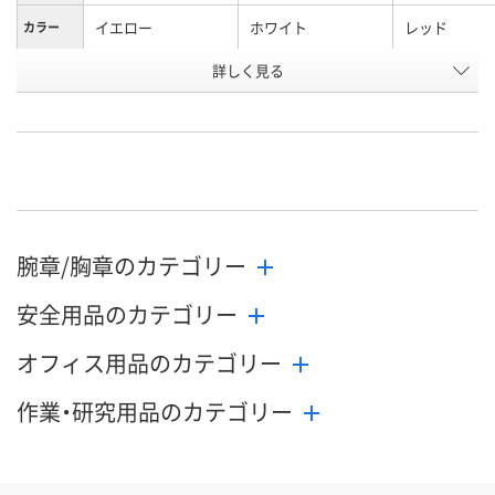
イエロー
ホワイト
レッド
カラー
お申込番
詳しく見る
JX84425
JX84426
JX84428
号
わずか
あり
わずか
在庫
8月24日（月）まで
8月24日（月）まで
8月24日（月）
お届け日
数量
数量
数量
腕章/胸章のカテゴリー
カゴへ
カゴへ
カ
安全用品のカテゴリー
オフィス用品のカテゴリー
作業・研究用品のカテゴリー