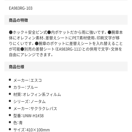
EA983RG-103
商品の特徴
●ホック＋安全ピン式●内ポケットだから雨に強いです。●腕章本
体にオレフィン素材、差替えシートにPET素材使用、印刷文字が移
りにくいです。●腕章のポケットに差替えシートを入れ替えること
が可能●別売の差替シート（EA983RG-111）との併用で文字・文体を
自由にアレンジできます。
商品仕様
メーカー：エスコ
カラー：ブルー
材質：オレフィン系フィルム
シリーズ：ノータム
メーカー：サクラクレパス
型番：UNW-H1#38
色：青
サイズ：410×100mm