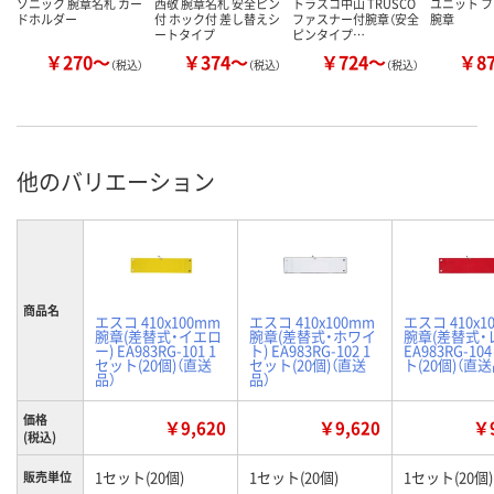
ソニック 腕章名札 カー
西敬 腕章名札 安全ピン
トラスコ中山 TRUSCO
ユニット 
ドホルダー
付 ホック付 差し替えシ
ファスナー付腕章（安全
腕章
ートタイプ
ピンタイプ…
￥270～
￥374～
￥724～
￥8
（税込）
（税込）
（税込）
他のバリエーション
商品名
エスコ 410x100mm
エスコ 410x100mm
エスコ 410x1
腕章(差替式・イエロ
腕章(差替式・ホワイ
腕章(差替式・
ー) EA983RG-101 1
ト) EA983RG-102 1
EA983RG-10
セット(20個)（直送
セット(20個)（直送
ト(20個)（直送
品）
品）
価格
￥9,620
￥9,620
￥9
(税込)
1セット(20個)
1セット(20個)
1セット(20個)
販売単位