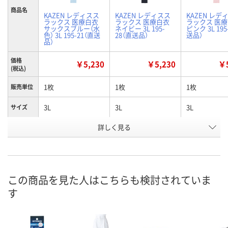
商品名
KAZEN レディスス
KAZEN レディスス
KAZEN レデ
ラックス 医療白衣
ラックス 医療白衣
ラックス 医
サックスブルー（水
ネイビー 3L 195-
ピンク 3L 195
色） 3L 195-21（直送
28（直送品）
送品）
品）
価格
￥5,230
￥5,230
￥5
(税込)
1枚
1枚
1枚
販売単位
3L
3L
3L
サイズ
詳しく見る
サックスブルー（水
ネイビー
ピンク
カラー
色）
お申込番
K023681
K023695
K023688
号
この商品を見た人はこちらも検討されていま
あり
あり
あり
在庫
す
8月21日（金）
8月21日（金）
8月21日（金）
お届け日