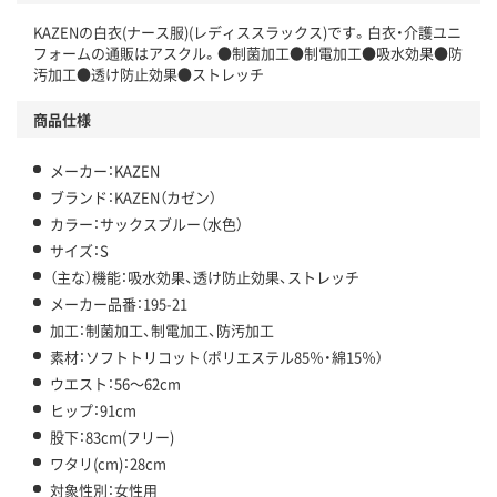
KAZENの白衣(ナース服)(レディススラックス)です。白衣・介護ユニ
フォームの通販はアスクル。●制菌加工●制電加工●吸水効果●防
汚加工●透け防止効果●ストレッチ
商品仕様
メーカー：KAZEN
ブランド：KAZEN（カゼン）
カラー：サックスブルー（水色）
サイズ：S
（主な）機能：吸水効果、透け防止効果、ストレッチ
メーカー品番：195-21
加工：制菌加工、制電加工、防汚加工
素材：ソフトトリコット（ポリエステル85％・綿15％）
ウエスト：56～62cm
ヒップ：91cm
股下：83cm(フリー)
ワタリ(cm)：28cm
対象性別：女性用