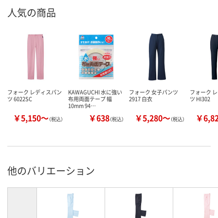
人気の商品
フォーク レディスパン
KAWAGUCHI 水に強い
フォーク 女子パンツ
フォーク 
ツ 6022SC
布用両面テープ 幅
2917 白衣
ツ HI302
10mm 94…
￥5,150～
￥638
￥5,280～
￥6,8
（税込）
（税込）
（税込）
他のバリエーション