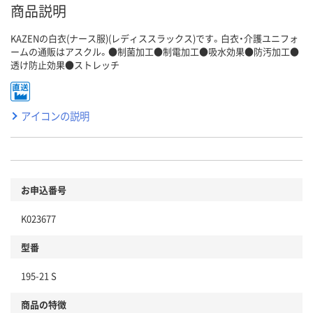
商品説明
KAZENの白衣(ナース服)(レディススラックス)です。白衣・介護ユニフォ
ームの通販はアスクル。●制菌加工●制電加工●吸水効果●防汚加工●
透け防止効果●ストレッチ
アイコンの説明
お申込番号
K023677
型番
195-21 S
商品の特徴