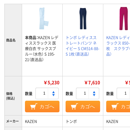
本商品：
KAZEN レデ
トンボ レディスス
KAZEN レデ
商品名
ィススラックス 医
トレートパンツ ネ
ラックス 850-4
療白衣 サックスブ
イビー S CM514-88-
枚 スクラブ
ルー（水色） S 195-
S 1枚（直送品）
品）
21（直送品）
￥5,230
￥7,610
￥5
数量
数量
数量
価格
(税込)
カゴへ
カゴへ
カ
KAZEN
トンボ
KAZEN
メーカー