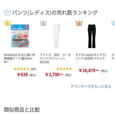
パンツ(レディス)の売れ筋ランキング
KAWAGUCHI 水に強い布
アイトス 白衣 ナース
チトセ Calala（キャララ）
ナ
用両面テープ 幅10mm
パンツ（ストレート）
パンツ 女性用 ブラック
ナ
94…
861356
…
(
4件
)
￥10,870～
（税込）
￥638
￥2,700～
（税込）
（税込）
ランキングをもっと見る
類似商品と比較