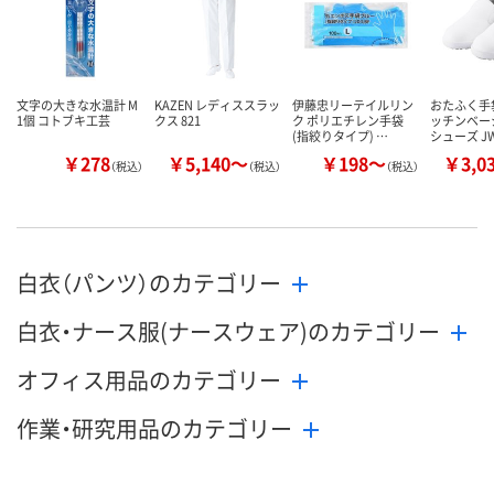
数量
数量
数量
カゴへ
カゴへ
カ
文字の大きな水温計 M
KAZEN レディススラッ
伊藤忠リーテイルリン
おたふく手
1個 コトブキ工芸
クス 821
ク ポリエチレン手袋
ッチンベー
(指絞りタイプ) …
シューズ J
￥278
￥5,140～
￥198～
￥3,0
（税込）
（税込）
（税込）
白衣（パンツ）のカテゴリー
白衣・ナース服(ナースウェア)のカテゴリー
オフィス用品のカテゴリー
作業・研究用品のカテゴリー