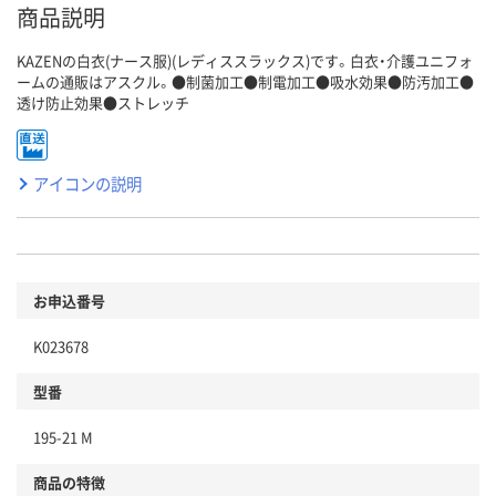
商品説明
KAZENの白衣(ナース服)(レディススラックス)です。白衣・介護ユニフォ
ームの通販はアスクル。●制菌加工●制電加工●吸水効果●防汚加工●
透け防止効果●ストレッチ
アイコンの説明
お申込番号
K023678
型番
195-21 M
商品の特徴