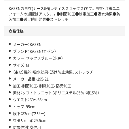
KAZENの白衣(ナース服)(レディススラックス)です。白衣・介護ユニ
フォームの通販はアスクル。●制菌加工●制電加工●吸水効果●防
汚加工●透け防止効果●ストレッチ
商品仕様
メーカー：KAZEN
ブランド：KAZEN（カゼン）
カラー：サックスブルー（水色）
サイズ：M
（主な）機能：吸水効果、透け防止効果、ストレッチ
メーカー品番：195-21
加工：制菌加工、制電加工、防汚加工
素材：ソフトトリコット（ポリエステル85％・綿15％）
ウエスト：60～66cm
ヒップ：95cm
股下：83cm(フリー)
ワタリ(cm)：29.5cm
対象性別：女性用