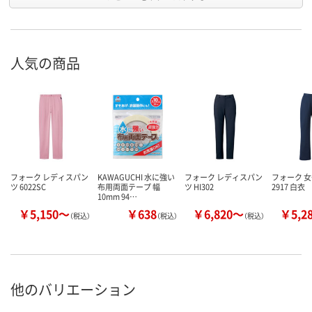
人気の商品
フォーク レディスパン
KAWAGUCHI 水に強い
フォーク レディスパン
フォーク 
ツ 6022SC
布用両面テープ 幅
ツ HI302
2917 白衣
10mm 94…
￥5,150～
￥638
￥6,820～
￥5,2
（税込）
（税込）
（税込）
他のバリエーション