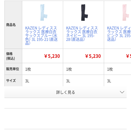
商品名
KAZEN レディスス
KAZEN レディスス
KAZEN レデ
ラックス 医療白衣
ラックス 医療白衣
ラックス 医
サックスブルー（水
ネイビー 3L 195-
ピンク 3L 195
色） 3L 195-21（直送
28（直送品）
送品）
品）
価格
￥5,230
￥5,230
￥5
(税込)
1枚
1枚
1枚
販売単位
3L
3L
3L
サイズ
詳しく見る
サックスブルー（水
ネイビー
ピンク
カラー
色）
お申込番
K023681
K023695
K023688
号
あり
あり
あり
在庫