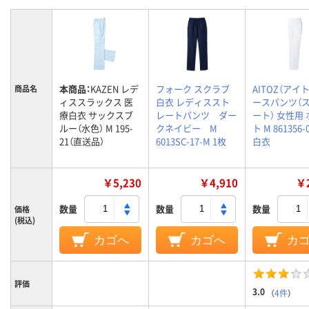
本商品：
KAZEN レデ
フォーク スクラブ
AITOZ（アイト
商品名
ィススラックス 医
白衣 レディススト
ースパンツ（
療白衣 サックスブ
レートパンツ ダー
ート） 女性用
ルー（水色） M 195-
クネイビー M
ト M 861356
21（直送品）
6013SC-17-M 1枚
白衣
￥5,230
￥4,910
￥2
数量
数量
数量
価格
(税込)
カゴへ
カゴへ
カ
評価
3.0
（
4件
）