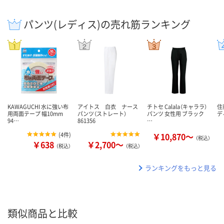
パンツ(レディス)の売れ筋ランキング
KAWAGUCHI 水に強い布
アイトス 白衣 ナース
チトセ Calala（キャララ）
住
用両面テープ 幅10mm
パンツ（ストレート）
パンツ 女性用 ブラック
デ
94…
861356
…
(
4件
)
￥10,870～
（税込）
￥638
￥2,700～
（税込）
（税込）
ランキングをもっと見る
類似商品と比較