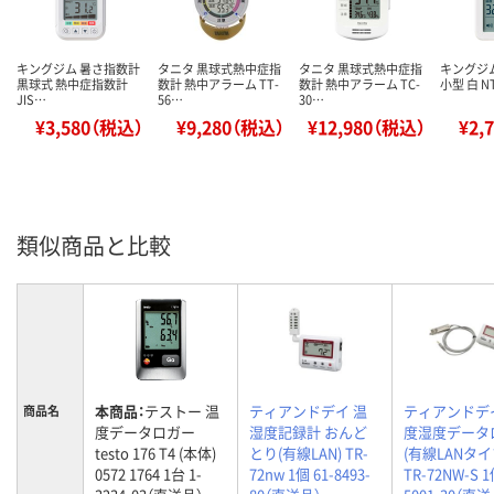
キングジム 暑さ指数計
タニタ 黒球式熱中症指
タニタ 黒球式熱中症指
キングジ
黒球式 熱中症指数計
数計 熱中アラーム TT-
数計 熱中アラーム TC-
小型 白 NT
JIS…
56…
30…
¥3,580（税込）
¥9,280（税込）
¥12,980（税込）
¥2,
類似商品と比較
本商品：
テストー 温
ティアンドデイ 温
ティアンドデ
商品名
度データロガー
湿度記録計 おんど
度湿度データ
testo 176 T4 (本体)
とり(有線LAN) TR-
(有線LANタイ
0572 1764 1台 1-
72nw 1個 61-8493-
TR-72NW-S 1