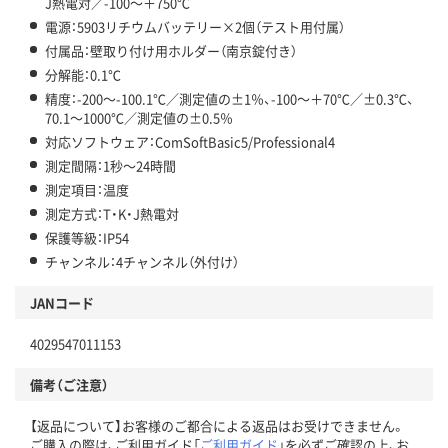
J熱電対／-100～＋750℃
電源：5903リチウムバッテリー×2個（テスト用付属）
付属品：壁取り付け用ホルダー（南京錠付き）
分解能：0.1℃
精度：-200～-100.1℃／測定値の±1％、-100～＋70℃／±0.3℃、
70.1～1000℃／測定値の±0.5％
対応ソフトウェア：ComSoftBasic5/Professional4
測定間隔：1秒～24時間
測定項目：温度
測定方式：T・K・J熱電対
保護等級：IP54
チャンネル：4チャンネル（外付け）
JANコード
4029547011153
備考（ご注意）
【返品について】お客様のご都合による返品はお受けできません。
ご購入の際は、ご利用ガイド「
ご利用ガイド
」を必ずご確認の上、お