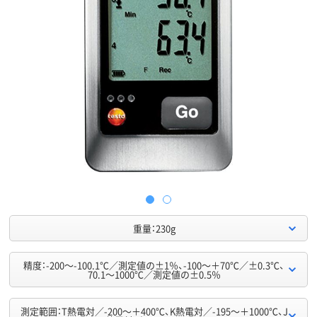
重量：230g
精度：-200～-100.1℃／測定値の±1％、-100～＋70℃／±0.3℃、
70.1～1000℃／測定値の±0.5％
測定範囲：T熱電対／-200～＋400℃、K熱電対／-195～＋1000℃、J