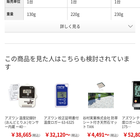
1台
1台
1台
販売単位
130g
220g
230g
重量
詳しく見る
-50～＋70℃／
温度／±0.2℃（-20
温度／±0.2℃（
±0.5℃、70.1～
～＋70℃）・±0.4℃
～＋70℃）・±
1000℃／測定値の
（その他）、湿度／
（その他）、湿
精度
±0.7℃
±2％RH（2～
±2％RH（2～
98％RH）
98％RH）、気
±3hPa（0～5
この商品を見た人はこちらも検討されていま
す
T熱電対／-50～＋
温度／-20～＋
温度／-20～
400℃、K熱電対
70℃・-40～＋
70℃・-40～＋
／-50～＋1000℃
70℃td、湿度／0～
70℃td、湿度
測定範囲
100％RH
100％RH、気圧
～1100hPa
お申込番
K281334
K281019
K281340
号
アズワン 温度記録計
アズワン 校正証明書付
谷村実業株式会社 防草
アズワン テ
わずか
わずか
わずか
在庫
(おんどとりJr.)センサ
温度ロガー 63-6325
シート付き天然石マッ
度ロガー（2ch
ー内蔵 ー40…
ト TAN
175…
8月28日（金）まで
8月28日（金）まで
8月28日（金）
お届け日
￥38,665
￥32,120～
￥4,491～
￥52,8
（税込）
（税込）
（税込）