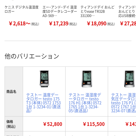
ケニス デジタル温湿度
エー・アンド・デイ 温湿
ティアンドデイ おんど
ティアンドデ
ロガー
度SDデータレコーダー
とりease TR32B
おんどとり
AD-569…
331300…
応USB接続
￥2,618～
￥17,239
￥18,090
￥27,2
（税込）
（税込）
（税込）
他のバリエーション
商品名
テストー 温度デー
テストー 温湿度デ
テストー 温湿
タロガー testo 175
ータロガー testo
気圧データロ
T3 (本体) 0572 1753
176 H1 (本体) 0572
testo 176 P1
1台 1-3234-01（直送
1765 1台 1-3234-
0572 1767 1台
品）
05（直送品）
3234-07（直送
価格
￥52,800
￥115,500
￥143
(税込)