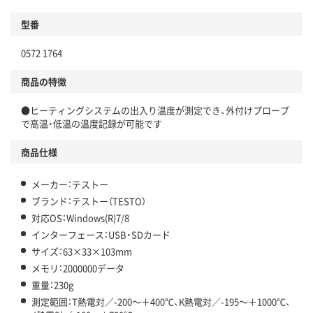
型番
0572 1764
商品の特徴
●ヒーティングシステムの出入り温度が測定でき、外付けプローブ
で高温・低温の温度記録が可能です
商品仕様
メーカー：テストー
ブランド：テストー（TESTO）
対応OS：Windows(R)7/8
インターフェース：USB・SDカード
サイズ：63×33×103mm
メモリ：2000000データ
重量：230g
測定範囲：T熱電対／-200～＋400℃、K熱電対／-195～＋1000℃、