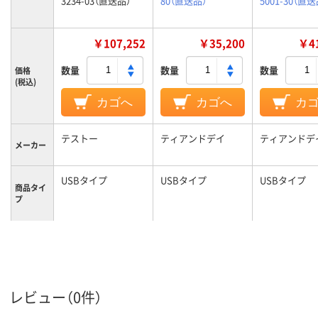
3234-03（直送品）
80（直送品）
5001-30（直送
￥107,252
￥35,200
￥41
数量
数量
数量
価格
(税込)
カゴへ
カゴへ
カ
テストー
ティアンドデイ
ティアンドデ
メーカー
USBタイプ
USBタイプ
USBタイプ
商品タイ
プ
レビュー（0件）