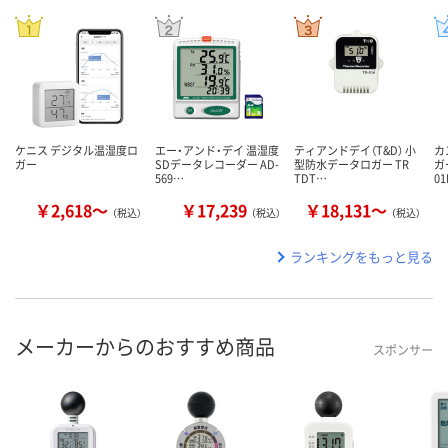
ケニス デジタル温湿度ロ
エー・アンド・デイ 温湿度
ティアンドデイ（T&D） 小
カ
ガー
SDデータレコーダー AD-
型防水データロガー TR
ガ
569…
TDT…
0
￥2,618～
￥17,239
￥18,131～
（税込）
（税込）
（税込）
ランキングをもっと見る
メーカーからのおすすめ商品
スポンサー