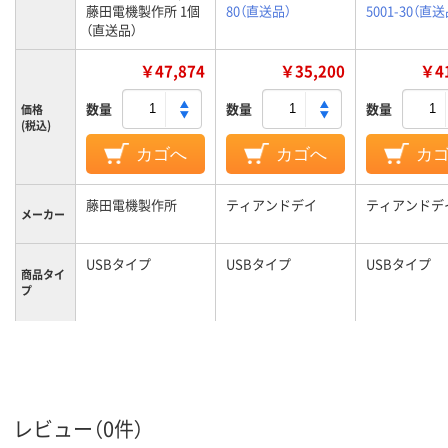
藤田電機製作所 1個
80（直送品）
5001-30（直送
（直送品）
￥47,874
￥35,200
￥41
数量
数量
数量
価格
(税込)
カゴへ
カゴへ
カ
藤田電機製作所
ティアンドデイ
ティアンドデ
メーカー
USBタイプ
USBタイプ
USBタイプ
商品タイ
プ
レビュー（0件）