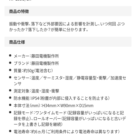
商品の特徴
振動や衝撃、落下など外部要因による影響を計測し、いつ何回 ぶつ
かったか？落下したか？が簡単に分かります。
商品仕様
メーカー：藤田電機製作所
ブランド：藤田電機製作所
質量：約50g（電池含む）
センサー：温度／サーミスタ・湿度／静電容量型・衝撃／加速度セ
ンサ
測定対象：温度・湿度・衝撃
防水機能：IP54（粉塵が内部に侵入することを防止する）
本体寸法（mm）：H34mm×W90mm×D15mm
記録モード：ワンタイムモード（記録容量がいっぱいになると記
録を停止）、ロールオーバー（記録容量がいっぱいになると古いデ
ータを上書きし記録を継続）
電池寿命：約6ヵ月（ご利用条件により電池寿命は異なります）