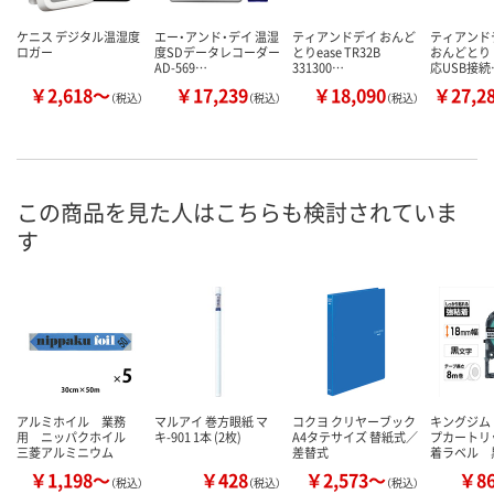
ケニス デジタル温湿度
エー・アンド・デイ 温湿
ティアンドデイ おんど
ティアンドデ
ロガー
度SDデータレコーダー
とりease TR32B
おんどとり
AD-569…
331300…
応USB接続
￥2,618～
￥17,239
￥18,090
￥27,2
（税込）
（税込）
（税込）
この商品を見た人はこちらも検討されていま
す
アルミホイル 業務
マルアイ 巻方眼紙 マ
コクヨ クリヤーブック
キングジム
用 ニッパクホイル
キ-901 1本 (2枚)
A4タテサイズ 替紙式／
プカートリ
三菱アルミニウム
差替式
着ラベル 
￥1,198～
￥428
￥2,573～
￥8
（税込）
（税込）
（税込）