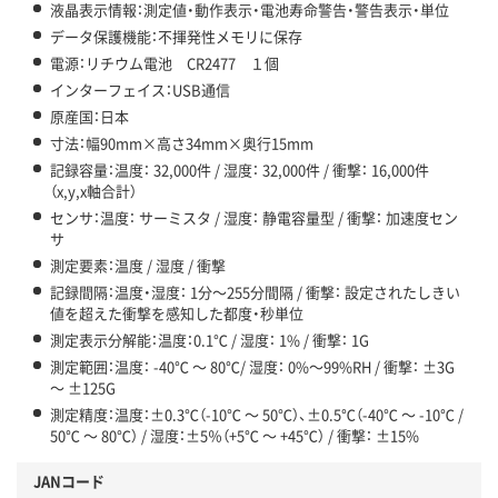
液晶表示情報：測定値・動作表示・電池寿命警告・警告表示・単位
データ保護機能：不揮発性メモリに保存
電源：リチウム電池 CR2477 １個
インターフェイス：USB通信
原産国：日本
寸法：幅90mm×高さ34mm×奥行15mm
記録容量：温度： 32,000件 / 湿度： 32,000件 / 衝撃： 16,000件
（x,y,x軸合計）
センサ：温度： サーミスタ / 湿度： 静電容量型 / 衝撃： 加速度セン
サ
測定要素：温度 / 湿度 / 衝撃
記録間隔：温度・湿度： 1分～255分間隔 / 衝撃： 設定されたしきい
値を超えた衝撃を感知した都度・秒単位
測定表示分解能：温度：0.1℃ / 湿度： 1% / 衝撃： 1G
測定範囲：温度： -40℃ ～ 80℃/ 湿度： 0%～99%RH / 衝撃： ±3G
～ ±125G
測定精度：温度：±0.3℃（-10℃ ～ 50℃）、±0.5℃（-40℃ ～ -10℃ /
50℃ ～ 80℃） / 湿度：±5％（+5℃ ～ +45℃） / 衝撃： ±15%
JANコード