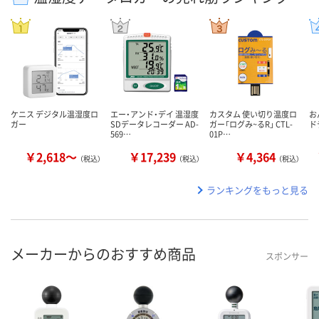
ケニス デジタル温湿度ロ
エー・アンド・デイ 温湿度
カスタム 使い切り温度ロ
お
ガー
SDデータレコーダー AD-
ガー「ログみ~るR」 CTL-
ド
569…
01P…
￥2,618～
￥17,239
￥4,364
（税込）
（税込）
（税込）
ランキングをもっと見る
メーカーからのおすすめ商品
スポンサー