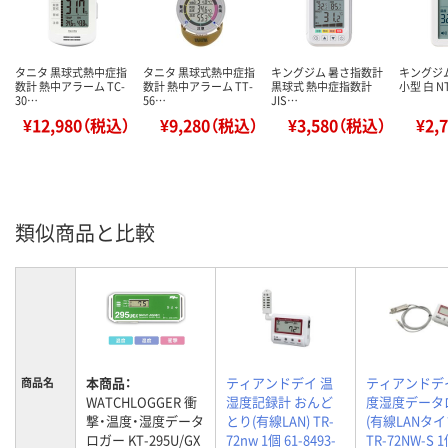
タニタ 黒球式熱中症指
タニタ 黒球式熱中症指
キングジム 暑さ指数計
キングジ
数計 熱中アラーム TC-
数計 熱中アラーム TT-
黒球式 熱中症指数計
小型 白 NT
30…
56…
JIS…
¥12,980（税込）
¥9,280（税込）
¥3,580（税込）
¥2,
類似商品と比較
本商品：
ティアンドデイ 温
ティアンドデ
商品名
WATCHLOGGER 衝
湿度記録計 おんど
度湿度データ
撃・温度・湿度データ
とり(有線LAN) TR-
(有線LANタイ
ロガー KT-295U/GX
72nw 1個 61-8493-
TR-72NW-S 1