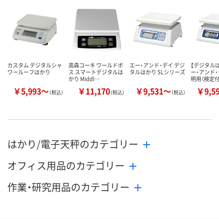
カスタム デジタルシャ
高森コーキ ワールドボ
エー・アンド・デイ デジ
【デジタル
ワールーフはかり
ス スマートデジタルは
タルはかり SLシリーズ
ー・アンド・
かり Middl…
明用（検定付
￥5,993～
￥11,170
￥9,531～
￥9,5
（税込）
（税込）
（税込）
はかり/電子天秤のカテゴリー
オフィス用品のカテゴリー
作業・研究用品のカテゴリー