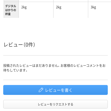
デジタル
2kg
2kg
3kg
はかりの
秤量
オートパワーオフ
（5/10/20/30/40/50/
60/90分より選択（解
機能
除可能））風袋引き、
風袋引
レビュー（0件）
投稿されたレビューはまだありません。お客様のレビューコメントをお
待ちしています。
レビューを書く
レビューをリクエストする