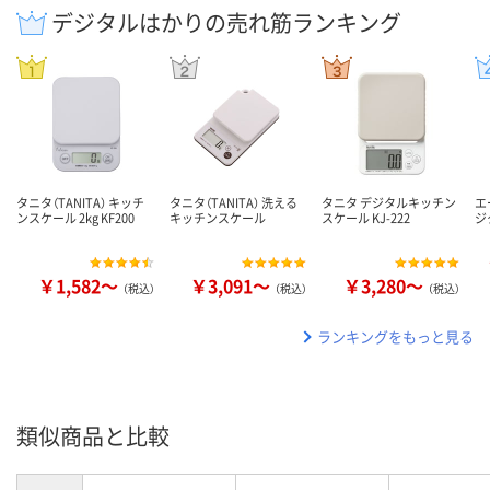
デジタルはかりの売れ筋ランキング
タニタ（TANITA） キッチ
タニタ（TANITA） 洗える
タニタ デジタルキッチン
エ
ンスケール 2kg KF200
キッチンスケール
スケール KJ-222
ジ
￥1,582～
￥3,091～
￥3,280～
（税込）
（税込）
（税込）
ランキングをもっと見る
類似商品と比較