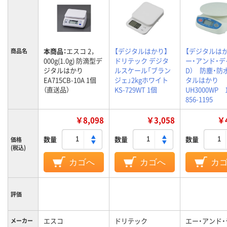
本商品：
エスコ 2，
【デジタルはかり】
【デジタルは
商品名
000g(1.0g) 防滴型デ
ドリテック デジタ
ー・アンド・デ
ジタルはかり
ルスケール「ブラン
D） 防塵・防
EA715CB-10A 1個
ジェ」2kgホワイト
タルはかり
（直送品）
KS-729WT 1個
UH3000WP
856-1195
￥8,098
￥3,058
￥4
数量
数量
数量
価格
(税込)
カゴへ
カゴへ
カ
評価
エスコ
ドリテック
エー・アンド・
メーカー