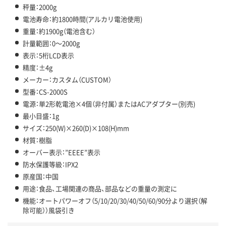
秤量：2000g
電池寿命：約1800時間(アルカリ電池使用)
重量：約1900g（電池含む）
計量範囲：0～2000g
表示：5桁LCD表示
精度：±4g
メーカー：カスタム（CUSTOM）
型番：CS-2000S
電源：単2形乾電池×4個（非付属）またはACアダプター(別売)
最小目盛：1g
サイズ：250(W)×260(D)×108(H)mm
材質：樹脂
オーバー表示：”EEEE”表示
防水保護等級：IPX2
原産国：中国
用途：食品、工場関連の商品、部品などの重量の測定に
機能：オートパワーオフ（5/10/20/30/40/50/60/90分より選択（解
除可能））風袋引き