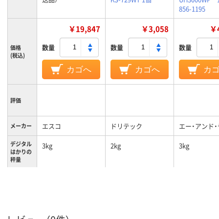
856-1195
￥19,847
￥3,058
￥4
数量
数量
数量
価格
(税込)
カゴへ
カゴへ
カ
評価
エスコ
ドリテック
エー・アンド・
メーカー
デジタル
3kg
2kg
3kg
はかりの
秤量