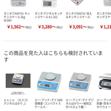
タニタ（TANITA） キッ
タニタ デジタルキッチ
タニタ（TANITA） 洗え
タニタ（TAN
チンスケール 2kg
ンスケール KJ-222
るキッチンスケール
キングスケ
KF200
￥1,562～
￥3,280～
￥3,091～
￥1,2
（税込）
（税込）
（税込）
この商品を見た人はこちらも検討されていま
す
ｅｓｃｏ （エスコ）
エー・アンド・デイ A&D
エー・アンド・デイ デジ
エー・アンド
デジタルはかり_1
高精度・コンパクトス
タルはかり<一般校正
防塵・防水
ケール 0.…
付>≪ひょう量:…
かりウォー