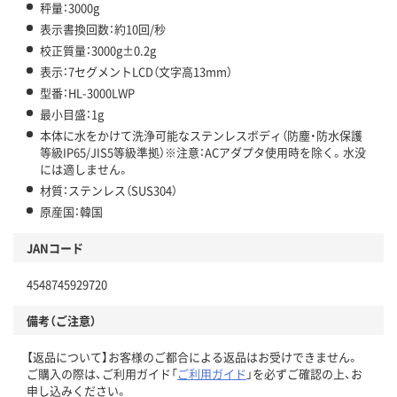
秤量：3000g
表示書換回数：約10回/秒
校正質量：3000g±0.2g
表示：7セグメントLCD（文字高13mm）
型番：HL-3000LWP
最小目盛：1g
本体に水をかけて洗浄可能なステンレスボディ（防塵・防水保護
等級IP65/JIS5等級準拠）※注意：ACアダプタ使用時を除く。水没
には適しません。
材質：ステンレス（SUS304）
原産国：韓国
JANコード
4548745929720
備考（ご注意）
【返品について】お客様のご都合による返品はお受けできません。
ご購入の際は、ご利用ガイド「
ご利用ガイド
」を必ずご確認の上、お
申し込みください。