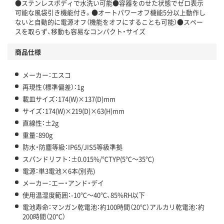
●ステンレスボディで水洗い可能●容器をのせた状態でゼロ表示
可能な風袋引き機能付き。●オートパワーオフ機能5分以上動作し
ないと自動的に電源オフ（機能をオフにすることも可能）●スペー
スを取らず、移動も容易なコンパクト・サイズ
商品仕様
メーカー：エスコ
再現性（標準偏差）：1g
載皿サイズ：174(W)×137(D)mm
サイズ：174(W)×219(D)×63(H)mm
直線性：±2g
重量：890g
防水・防塵等級：IP65/JIS5等級準拠
スパンドリフト：±0.015%/℃TYP(5℃～35℃)
電源：単3電池×6本(別売)
メーカー：エー・アンド・デイ
使用温湿度範囲：-10℃～40℃、85%RH以下
電池寿命：マンガン乾電池：約100時間（20℃）アルカリ乾電池：約
200時間（20℃）