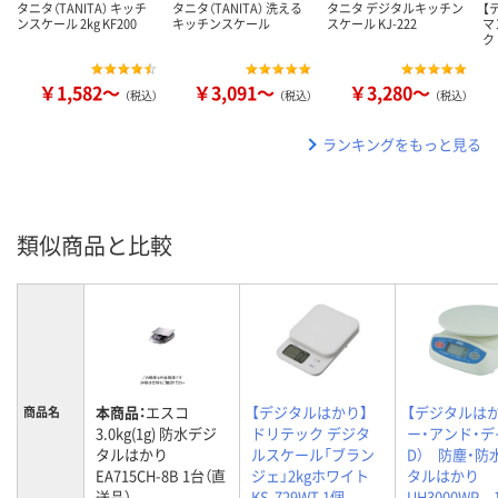
タニタ（TANITA） キッチ
タニタ（TANITA） 洗える
タニタ デジタルキッチン
【
ンスケール 2kg KF200
キッチンスケール
スケール KJ-222
マ
ク
￥1,582～
￥3,091～
￥3,280～
（税込）
（税込）
（税込）
ランキングをもっと見る
類似商品と比較
本商品：
エスコ
【デジタルはかり】
【デジタルは
商品名
3.0kg(1g) 防水デジ
ドリテック デジタ
ー・アンド・デ
タルはかり
ルスケール「ブラン
D） 防塵・防
EA715CH-8B 1台（直
ジェ」2kgホワイト
タルはかり
送品）
KS-729WT 1個
UH3000WP