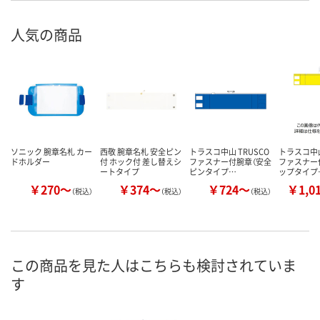
人気の商品
ソニック 腕章名札 カー
西敬 腕章名札 安全ピン
トラスコ中山 TRUSCO
トラスコ中山
ドホルダー
付 ホック付 差し替えシ
ファスナー付腕章（安全
ファスナー
ートタイプ
ピンタイプ…
ップタイプ
￥270～
￥374～
￥724～
￥1,0
（税込）
（税込）
（税込）
この商品を見た人はこちらも検討されていま
す