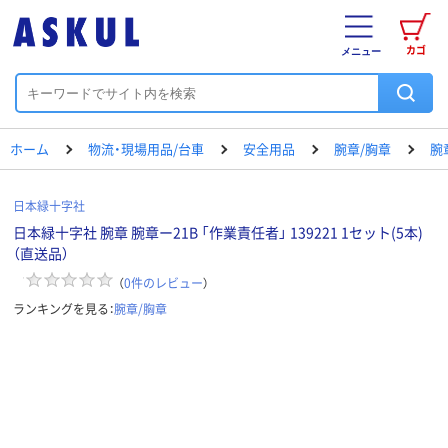
カゴ
メニュー
ホーム
物流・現場用品/台車
安全用品
腕章/胸章
腕
日本緑十字社
日本緑十字社 腕章 腕章ー21B 「作業責任者」 139221 1セット(5本)
（直送品）
（
0
件のレビュー
）
ランキングを見る：
腕章/胸章