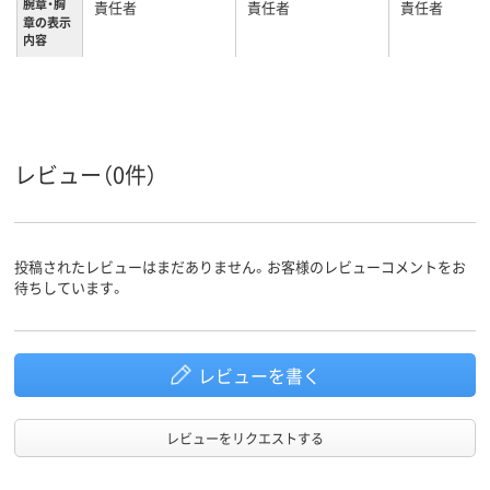
腕章・胸
責任者
責任者
責任者
章の表示
内容
腕章
作業責任者、腕章
安全衛生責任
章
種類
レビュー（0件）
投稿されたレビューはまだありません。お客様のレビューコメントをお
待ちしています。
レビューを書く
レビューをリクエストする