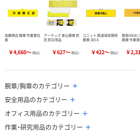
加藤商店 腕章 作業責任
アーテック 差込腕章 防
ユニット 鉄道保安関係
敬相 KEIA
者
犯 防災用品
腕章 365 A
腕章 作業
￥4,660～
￥627～
￥422～
￥2,3
（税込）
（税込）
（税込）
腕章/胸章のカテゴリー
安全用品のカテゴリー
オフィス用品のカテゴリー
作業・研究用品のカテゴリー