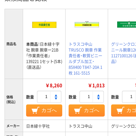
本商品：
日本緑十字
トラスコ中山
グリーンクロ
商品名
社 腕章 腕章ー21B
TRUSCO 腕章 作業
ニール腕章12
「作業責任者」
責任者・軟質ビニー
1127100126
139221 1セット(5本)
ルダブル加工・
品）
（直送品）
85X400 T847-20A 1
枚 161-5515
￥8,260
￥1,013
数量
数量
数量
価格
(税込)
カゴへ
カゴへ
カ
日本緑十字社
トラスコ中山
グリーンクロ
メーカー