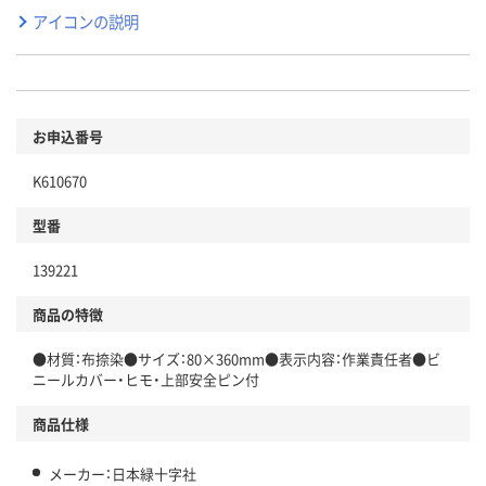
アイコンの説明
お申込番号
K610670
型番
139221
商品の特徴
●材質：布捺染●サイズ：80×360mm●表示内容：作業責任者●ビ
ニールカバー・ヒモ・上部安全ピン付
商品仕様
メーカー：日本緑十字社