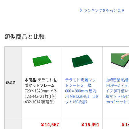
ランキングをもっと見る
類似商品と比較
本商品：
テラモト 粘
テラモト 粘着マッ
山崎産業 粘
商品名
着マットフレーム
トシートＧ 緑
トDPー2 デ
720×1320mm MR-
600×900mm 屋内
イプ (#7) 
123-443-0 1枚(1個)
用 MR1236401 1セ
着マット 694
432-1014（直送品）
ット（60枚層）
ｍｍ 1セット（
￥14,567
￥16,491
￥14