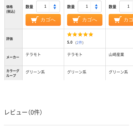
数量
数量
数量
価格
(税込)
カゴへ
カゴへ
カ
評価
5.0
（
2件
）
テラモト
テラモト
山崎産業
メーカー
カラーグ
グリーン系
グリーン系
グリーン系
ループ
レビュー（0件）