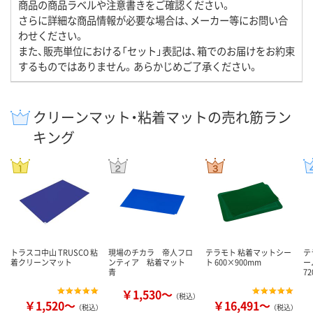
商品の商品ラベルや注意書きをご確認ください。
さらに詳細な商品情報が必要な場合は、メーカー等にお問い合
わせください。
また、販売単位における「セット」表記は、箱でのお届けをお約束
するものではありません。あらかじめご了承ください。
クリーンマット・粘着マットの売れ筋ラン
キング
トラスコ中山 TRUSCO 粘
現場のチカラ 帝人フロ
テラモト 粘着マットシー
テ
着クリーンマット
ンティア 粘着マット
ト 600×900mm
ー
青
7
￥1,530～
（税込）
￥1,520～
￥16,491～
（税込）
（税込）