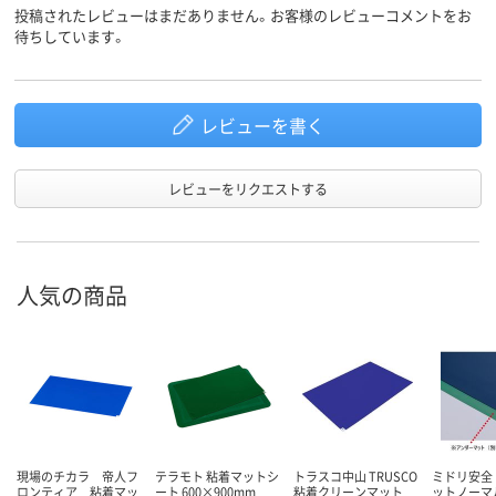
投稿されたレビューはまだありません。お客様のレビューコメントをお
待ちしています。
レビューを書く
レビューをリクエストする
人気の商品
現場のチカラ 帝人フ
テラモト 粘着マットシ
トラスコ中山 TRUSCO
ミドリ安全
ロンティア 粘着マッ
ート 600×900mm
粘着クリーンマット
ットノーマ