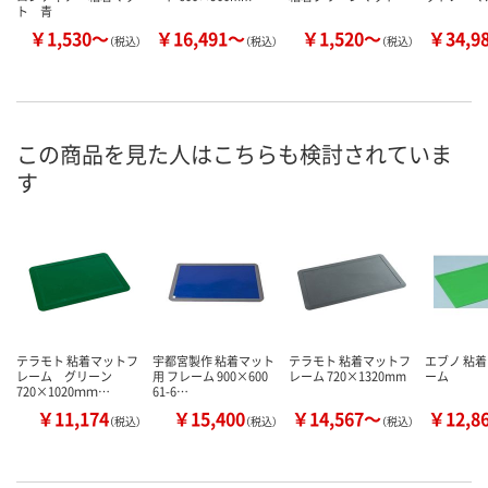
ト 青
￥1,530～
￥16,491～
￥1,520～
￥34,9
（税込）
（税込）
（税込）
この商品を見た人はこちらも検討されていま
す
テラモト 粘着マットフ
宇都宮製作 粘着マット
テラモト 粘着マットフ
エブノ 粘
レーム グリーン
用 フレーム 900×600
レーム 720×1320mm
ーム
720×1020ｍｍ…
61-6…
￥11,174
￥15,400
￥14,567～
￥12,8
（税込）
（税込）
（税込）