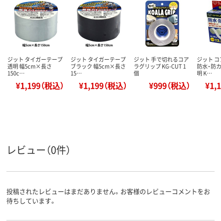
ジット タイガーテープ
ジット タイガーテープ
ジット 手で切れるコア
ジット 
透明 幅5cm×長さ
ブラック 幅5cm×長さ
ラグリップ KG-CUT 1
防水・防カ
150c…
15…
個
明 K…
¥1,199（税込）
¥1,199（税込）
¥999（税込）
¥1,
レビュー（0件）
投稿されたレビューはまだありません。お客様のレビューコメントをお
待ちしています。