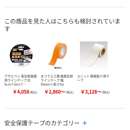
50mm幅×5m巻
100mm幅×5m巻
100mm幅×
サイズ
×1.2mm厚
×1.2mm厚
×1.2mm厚
この商品を見た人はこちらも検討されていま
お申込番
K855635
K855637
K855642
号
す
あり
あり
あり
在庫
8月26日（水）まで
8月26日（水）まで
8月26日（水）
お届け日
数量
数量
数量
カゴへ
カゴへ
カ
アサヒペン 高反射路面
まつうら工業 路面反射
ユニット 路面貼り用テ
用ラインテープ 白
ラインテープ 幅
ープ
5cm×5m LT…
50mm×長さ5m
￥4,058
￥2,860～
￥3,128～
（税込）
（税込）
（税込）
安全保護テープのカテゴリー