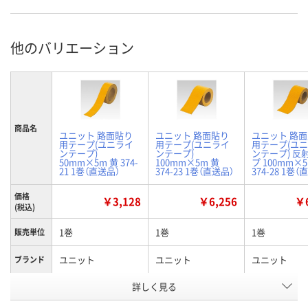
他のバリエーション
商品名
ユニット 路面貼り
ユニット 路面貼り
ユニット 路
用テープ(ユニライ
用テープ(ユニライ
用テープ(ユ
ンテープ)
ンテープ)
ンテープ) 反
50mm×5m 黄 374-
100mm×5m 黄
プ 100mm×5
21 1巻（直送品）
374-23 1巻（直送品）
374-28 1巻（
価格
￥3,128
￥6,256
￥6
(税込)
1巻
1巻
1巻
販売単位
ユニット
ユニット
ユニット
ブランド
テープ長
詳しく見る
5m
5m
5m
さ