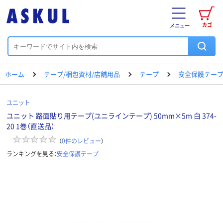
カゴ
メニュー
ホーム
テープ/梱包資材/店舗用品
テープ
安全保護テー
ユニット
ユニット 路面貼り用テープ(ユニラインテープ) 50mm×5m 白 374-
20 1巻（直送品）
（
0
件のレビュー
）
ランキングを見る：
安全保護テープ