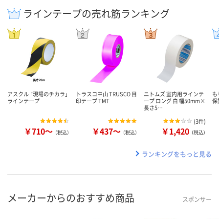
ラインテープの売れ筋ランキング
アスクル 「現場のチカラ」
トラスコ中山 TRUSCO 目
ニトムズ 室内用ラインテ
も
ラインテープ
印テープ TMT
ープ ロング 白 幅50mm×
保
長さ5…
(
3件
)
￥710～
￥437～
￥1,420
（税込）
（税込）
（税込）
ランキングをもっと見る
メーカーからのおすすめ商品
スポンサー