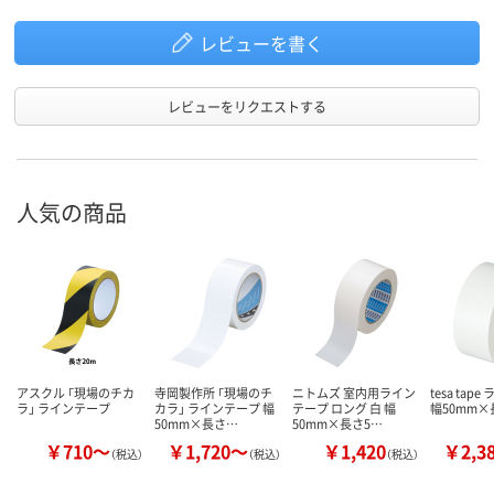
レビューを書く
レビューをリクエストする
人気の商品
アスクル 「現場のチカ
寺岡製作所 「現場のチ
ニトムズ 室内用ライン
tesa tap
ラ」 ラインテープ
カラ」 ラインテープ 幅
テープ ロング 白 幅
幅50mm×
50mm×長さ…
50mm×長さ5…
￥710～
￥1,720～
￥1,420
￥2,3
（税込）
（税込）
（税込）