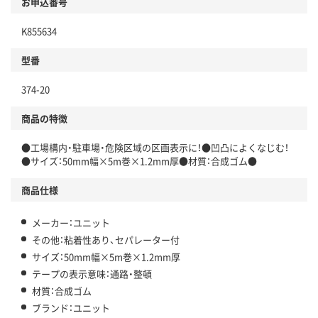
お申込番号
K855634
型番
374-20
商品の特徴
●工場構内・駐車場・危険区域の区画表示に！●凹凸によくなじむ！
●サイズ：50mm幅×5m巻×1.2mm厚●材質：合成ゴム●
商品仕様
メーカー：ユニット
その他：粘着性あり、セパレーター付
サイズ：50mm幅×5m巻×1.2mm厚
テープの表示意味：通路・整頓
材質：合成ゴム
ブランド：ユニット