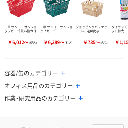
三甲 サンコー サンショ
三甲 サンコー サンショ
ショッピングバスケッ
ダイヤ ふ
ップカーゴ 買い物カゴ
ップカーゴ
ト U-28 遠藤商事
ット特大
￥6,012～
￥6,389～
￥735～
￥1,1
（税込）
（税込）
（税込）
容器/缶のカテゴリー
オフィス用品のカテゴリー
作業・研究用品のカテゴリー