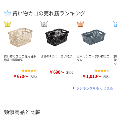
買い物カゴの売れ筋ランキング
買い物カゴ カゴ専用台車
現場のチカラ 買い物か
三甲 サンコー 買い物カゴ
無
物流・現場用品
ご
グレー
買
×
￥690～
（税込）
￥670～
￥1,010～
（税込）
（税込）
ランキングをもっと見る
類似商品と比較