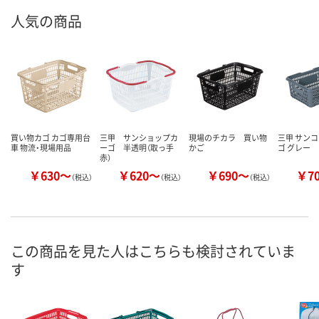
人気の商品
買い物カゴ カゴ専用台
三甲 サンショップカ
現場のチカラ 買い物
三甲 サンコ
車 物流・現場用品
ーゴ 半透明（取っ手
かご
ゴ グレー
赤）
￥630～
￥620～
￥690～
￥7
（税込）
（税込）
（税込）
この商品を見た人はこちらも検討されていま
す