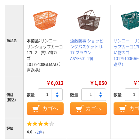
本商品：
サンコー
遠藤商事 ショッピ
サンコー サ
商品名
サンショップカーゴ
ングバスケット U-
ップカーゴ17
17L-2 買い物カ
17 ブラウン
い物カゴ
ゴ
ASYF601 1個
10179100GR
10179400GLMAO（
送品）
直送品）
￥6,012
￥1,050
￥7
数量
数量
数量
価格
(税込)
カゴへ
カゴへ
カ
評価
4.0
（
2件
）