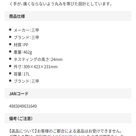
く手が、痛くならないよう丸みを帯びた設計としています。
商品仕様
メーカー：三甲
ブランド：三甲
材質：PP
重量：462g
ネスティングの高さ：24mm
外寸：309×423×231mm
容量：17L
ブランド：三甲
JANコード
4983049631649
備考（ご注意）
【返品について】お客様のご都合による返品はお受けできません。