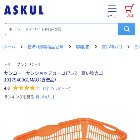
カゴ
メニュー
ホーム
物流・現場用品/台車
容器/缶
買い物カゴ
三
三甲
ブランド：
三甲
サンコー サンショップカーゴ17L-2 買い物カゴ
10179400GLMAO（直送品）
4.0
（
2
件のレビュー
）
ランキングを見る：
買い物カゴ