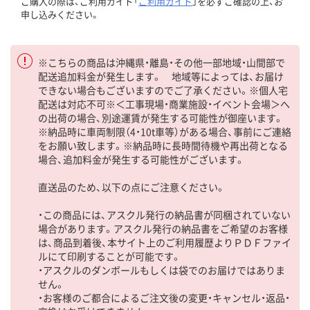
ご購入の際は、ご利用ガイド「
ご利用ガイド
」を必ずご確認の上、お
申し込みください。
※こちらの商品は沖縄県・離島・その他一部地域・山間部で
配送追加料金が発生します。 地域等によっては、お届け
できない場合もございますのでご了承ください。※個人宅
配送は対応不可※＜工事現場・商業施設・イベント会場＞へ
の出荷の場合、別途運賃が発生する可能性が御座います。
※納品時に車両制限（4・10t車等）がある場合、事前にご連絡
をお願い致します。※納品時に長時間待機や再出荷となる
場合、追加料金が発生する可能性がございます。
直送品のため、以下の点にご注意ください。
・この商品には、アスクル発行の納品書が同梱されていない
場合があります。アスクル発行の納品書をご希望のお客様
は、商品到着後、本サイト上のご利用履歴よりＰＤＦファイ
ルにて印刷することが可能です。
・アスクルのダンボールもしくは袋でのお届けではありま
せん。
・お客様のご都合によるご注文後の変更・キャンセル・返品・