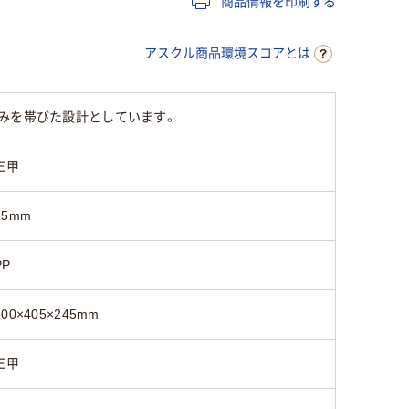
商品情報を印刷する
アスクル商品環境スコアとは
みを帯びた設計としています。
三甲
25mm
PP
300×405×245mm
三甲