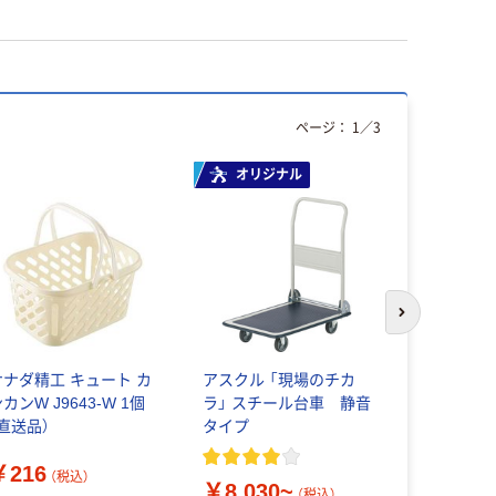
ページ：
1
／
3
オリジナル
オリジ
次のスライド
サナダ精工 キュート カ
アスクル 「現場のチカ
リングスタ
カンW J9643-W 1個
ラ」 スチール台車 静音
プラスチッ
（直送品）
タイプ
しいバスケ
￥216
￥1,320
（税込）
￥8,030~
（税込）