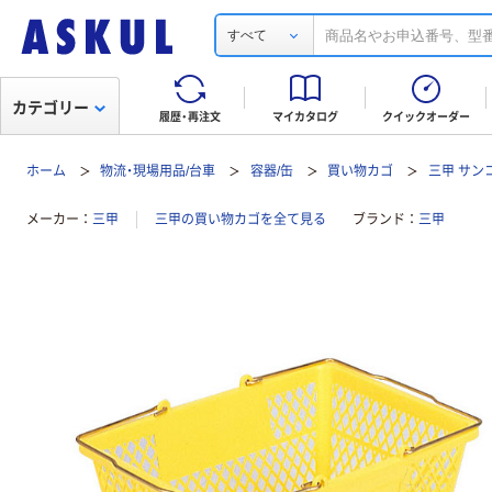
すべて
カテゴリー
履歴・再注文
マイカタログ
クイックオーダー
ホーム
物流・現場用品/台車
容器/缶
買い物カゴ
三甲 サン
メーカー
三甲
三甲の買い物カゴを全て見る
ブランド
三甲