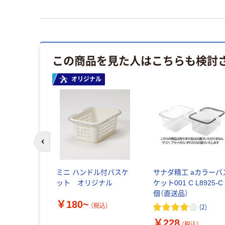
この商品を見た人はこちらも検討
オリジナル
前のスライドへ
ミニ ハンドル付バスケ
サナダ精工 aカラーバ
ット オリジナル
ケット001 C L8925-C 
個（直送品）
￥180~
（税込）
(
2
)
￥228
（税込）