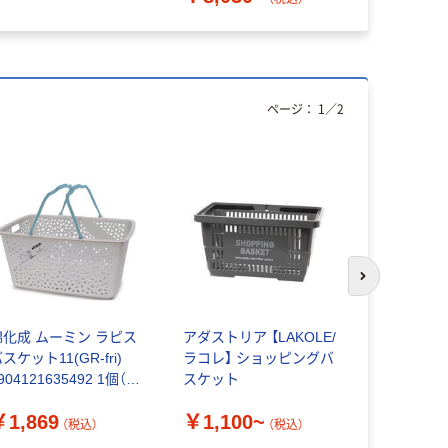
ページ：
1
／
2
次のスライド
錦化成 ムーミン ラピス
アダストリア 【LAKOLE/
スーパーメ
スケット11(GR-fri)
ラコレ】 ショッピングバ
CB-33E 36
904121635492 1個（直
スケット
CB
送品）
￥1,869
￥1,100~
￥721~
（税込）
（税込）