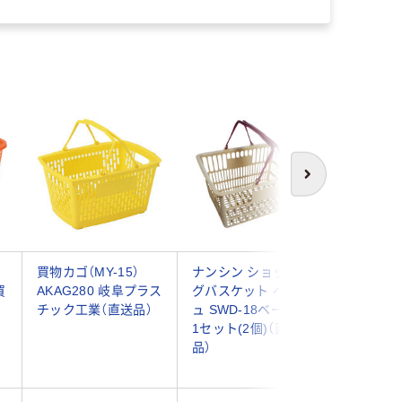
次へ
買物カゴ（MY-15）
ナンシン ショッピン
エスコ
買
AKAG280 岐阜プラス
グバスケット ベージ
429x316
チック工業（直送品）
ュ SWD-18ベージュ
19.8L
1セット(2個)（直送
(灰/5個) 
品）
1セット(
品）