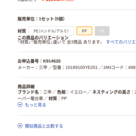
販売単位：1セット（5個）
PE（ハンドル/アルミ）
PP
PE
材質
この商品のバリエーション
「材質」「販売単位」違いで 全3商品 あります。
すべてのバリエ
お申込番号：K914626
メーカー：三甲
／型番：10189100YE201
／JANコード：4983
商品詳細
ブランド名
三甲
／
色相
イエロー
／
ネスティングの高さ
ーパー篭台車
／
材質
PP
もっと見る
類似商品と比較する