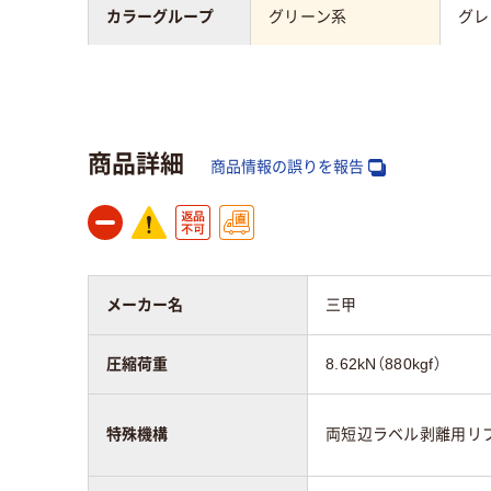
カラーグループ
グリーン系
グレ
材質
ポリプロピレン（PP）
ポリ
商品詳細
商品情報の誤りを報告
メーカー名
三甲
圧縮荷重
8.62kN（880kgf）
特殊機構
両短辺ラベル剥離用リ