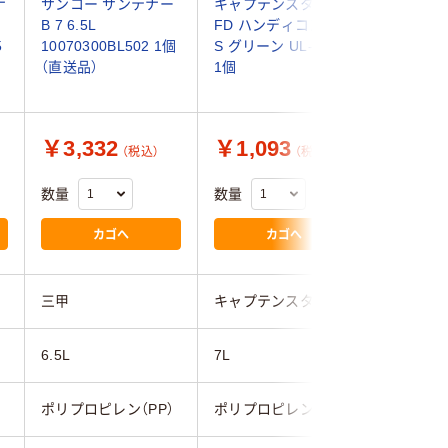
ナ
サンコー サンテナー
キャプテンスタッグ
三甲 サン
B 7 6.5L
FD ハンディコンテナ
6Aイエロー
5
10070300BL502 1個
S グリーン UL-1041
672008
（直送品）
1個
ット（10
品）
￥3,332
￥1,093
￥16,
（税込）
（税込）
数量
数量
数量
カゴへ
カゴへ
三甲
キャプテンスタッグ
三甲
6.5L
7L
8.1L
）
ポリプロピレン（PP）
ポリプロピレン（PP）
ポリプロピ