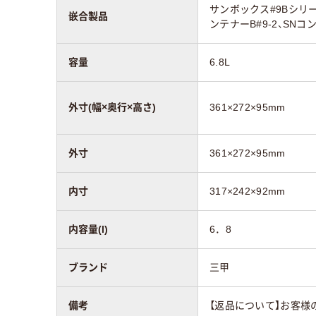
サンボックス#9Bシリーズ
嵌合製品
ンテナーB#9-2、SNコ
容量
6.8L
外寸(幅×奥行×高さ)
361×272×95mm
外寸
361×272×95mm
内寸
317×242×92mm
内容量(l)
6．8
ブランド
三甲
備考
【返品について】お客様