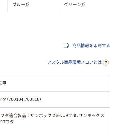
ブルー系
グリーン系
イエロー
）
ポリプロピレン（PP）
ポリプロピレン（PP）
ポリプロピ
商品情報を印刷する
アスクル商品環境スコアとは
三甲
フタ（700104,700818）
●フタ適合製品：サンボックス#6、#9フタ、サンボックス
#9Tフタ