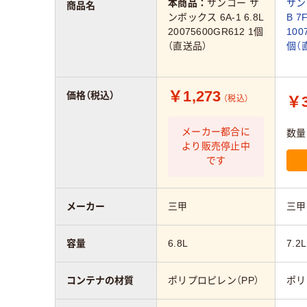
本商品：
サンコー サ
サン
商品名
ンボックス 6A-1 6.8L
B 7F
20075600GR612 1個
100
（直送品）
個（
￥1,273
価格（税込）
￥3
（税込）
メーカー都合に
数量
より販売停止中
です
メーカー
三甲
三甲
容量
6.8L
7.2L
コンテナの材質
ポリプロピレン（PP）
ポリ