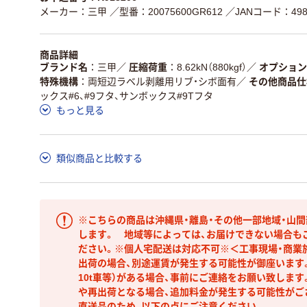
メーカー：三甲
／型番：20075600GR612
／JANコード：4983
商品詳細
ブランド名
三甲
／
圧縮荷重
8.62kN（880kgf）
／
オプション
特殊機構
両短辺ラベル剥離用リブ・シボ面有
／
その他商品仕
ックス#6、#9フタ、サンボックス#9Tフタ
もっと見る
類似商品と比較する
※こちらの商品は沖縄県・離島・その他一部地域・山
します。 地域等によっては、お届けできない場合も
ださい。※個人宅配送は対応不可※＜工事現場・商業
出荷の場合、別途運賃が発生する可能性が御座います。
10t車等）がある場合、事前にご連絡をお願い致しま
や再出荷となる場合、追加料金が発生する可能性がご
直送品のため、以下の点にご注意ください。