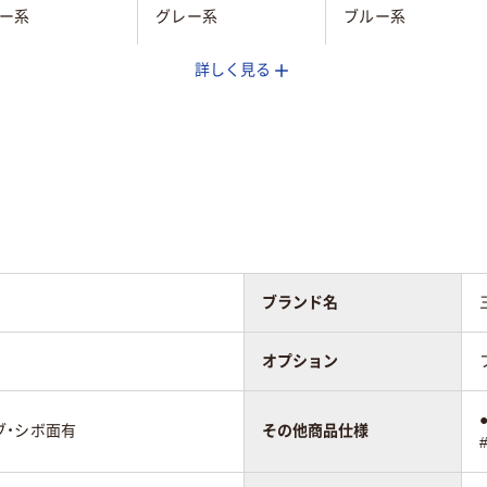
ー系
グレー系
ブルー系
詳しく見る
プロピレン（PP）
ポリプロピレン（PP）
ポリプロピレン（PP
ブランド名
オプション
ブ・シボ面有
その他商品仕様