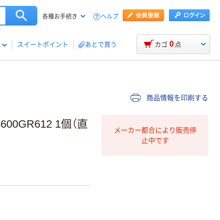
ヘルプ
各種お手続き
0
スイートポイント
あとで買う
カゴ
点
商品情報を印刷する
600GR612 1個（直
メーカー都合により販売停
止中です