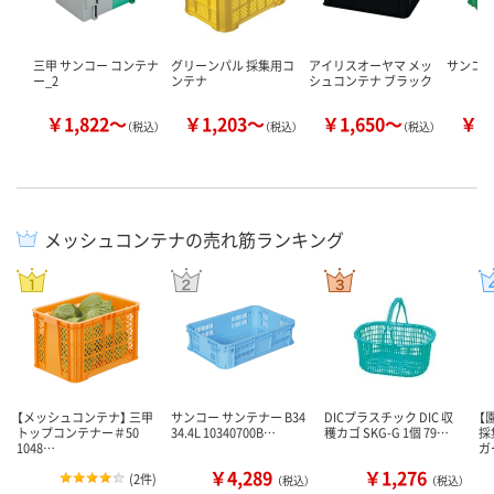
三甲 サンコー コンテナ
グリーンパル 採集用コ
アイリスオーヤマ メッ
サンコー
ー_2
ンテナ
シュコンテナ ブラック
￥1,822～
￥1,203～
￥1,650～
￥2
（税込）
（税込）
（税込）
メッシュコンテナの売れ筋ランキング
【メッシュコンテナ】 三甲
サンコー サンテナー B34
DICプラスチック DIC 収
【
トップコンテナー＃50
34.4L 10340700B…
穫カゴ SKG-G 1個 79…
採
1048…
ガ
￥4,289
￥1,276
(
2件
)
（税込）
（税込）