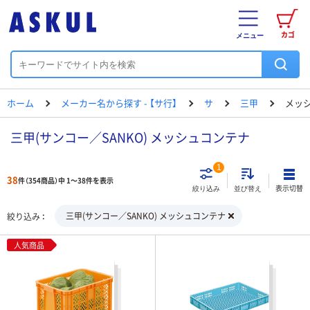
カゴ
メニュー
ホーム
メーカー名から探す - 【サ行】
サ
三甲
メッ
三甲(サンコー／SANKO) メッシュコンテナ
1
38
件（354商品）中 1～38件を表示
表示切替
絞り込み
並び替え
三甲(サンコー／SANKO) メッシュコンテナ
絞り込み
人気商品