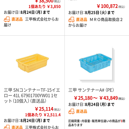
￥38,500
（税込）
￥100,872
1個あたり ￥3,850
（税込）
お届け日：
8月24日（月）まで
お届け日：
8月25日（火）まで
直送品
三甲株式会社からお
直送品
ＭＲＯ商品取扱店２
届け
からお届け
三甲 SNコンテナーTF-15イエ
三甲 サンテナーA# （PE）
ロー 41L 67901700YW01 1セ
￥25,180
￥43,849
ット（10個入）（直送品）
お届け日：
8月24日（月）まで
￥25,114
（税込）
直送品
1個あたり ￥2,511.4
お届け日：
8月24日（月）まで
圧縮荷重・内容量・販売単位違いの商品が
3
商
品あります
直送品
三甲株式会社からお