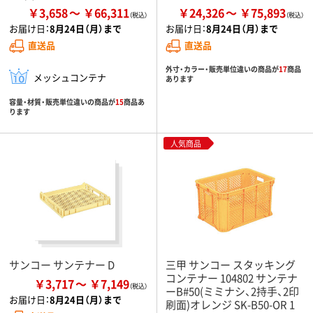
￥3,658
￥66,311
￥24,326
￥75,893
お届け日：
8月24日（月）まで
お届け日：
8月24日（月）まで
直送品
直送品
外寸・カラー・販売単位違いの商品が
17
商品
メッシュコンテナ
あります
容量・材質・販売単位違いの商品が
15
商品あ
ります
人気商品
サンコー サンテナー D
三甲 サンコー スタッキング
コンテナー 104802 サンテナ
￥3,717
￥7,149
ーB#50(ミミナシ、2持手、2印
お届け日：
8月24日（月）まで
刷面)オレンジ SK-B50-OR 1