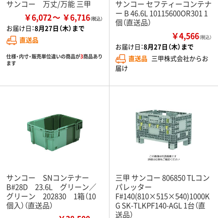
サンコー 万丈/万能 三甲
サンコー セフティーコンテナ
ー B 46.6L 10115600OR301 1
￥6,072
￥6,716
個（直送品）
お届け日：
8月27日（木）まで
￥4,566
（税込）
直送品
お届け日：
8月27日（木）まで
仕様・内寸・販売単位違いの商品が
3
商品あり
直送品
三甲株式会社からお
ます
届け
サンコー SNコンテナー
三甲 サンコー 806850 TLコン
B#28D 23.6L グリーン／
パレッター
グリーン 202830 1箱（10
F#140(810×515×540)1000K
個入）（直送品）
G SK-TLKPF140-AGL 1台（直
送品）