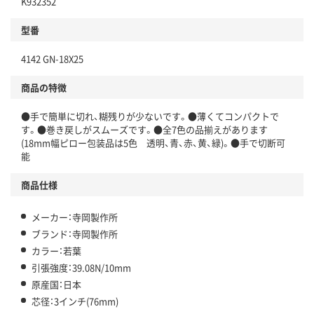
K932352
型番
4142 GN-18X25
商品の特徴
●手で簡単に切れ、糊残りが少ないです。●薄くてコンパクトで
す。●巻き戻しがスムーズです。●全7色の品揃えがあります
(18mm幅ピロー包装品は5色 透明、青、赤、黄、緑)。●手で切断可
能
商品仕様
メーカー：寺岡製作所
ブランド：寺岡製作所
カラー：若葉
引張強度：39.08N/10mm
原産国：日本
芯径：3インチ(76mm)