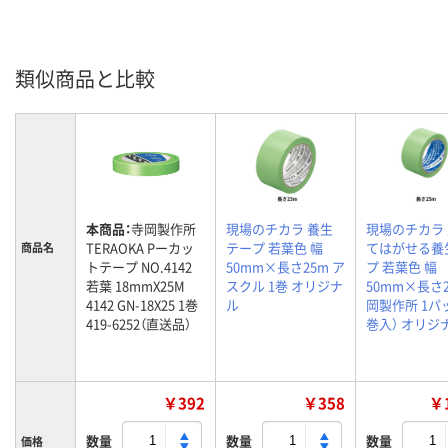
類似商品と比較
本商品：
寺岡製作所
現場のチカラ 養生
現場のチカラ
TERAOKA Pーカッ
テープ 若葉色 幅
てはがせる養
商品名
トテープ NO.4142
50mm×長さ25m ア
プ 若葉色 幅
若葉 18mmX25M
スクル 1巻 オリジナ
50mm×長さ2
4142 GN-18X25 1巻
ル
岡製作所 1パ
419-6252（直送品）
巻入） オリジ
￥392
￥358
￥1
数量
数量
数量
価格