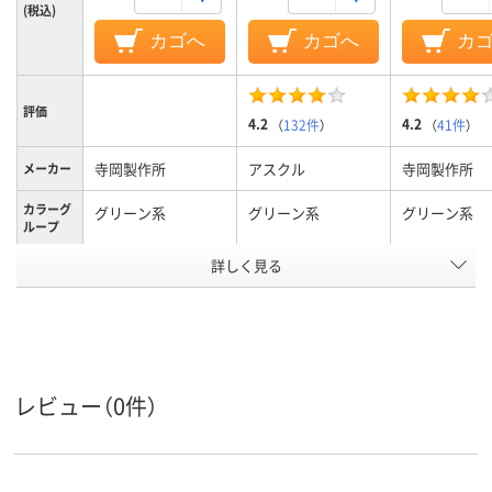
(税込)
カゴへ
カゴへ
カ
評価
4.2
4.2
（
132件
）
（
41件
）
寺岡製作所
アスクル
寺岡製作所
メーカー
カラーグ
グリーン系
グリーン系
グリーン系
ループ
アスクル
詳しく見る
商品環境
10
20
スコア
レビュー（0件）