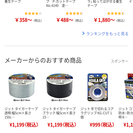
養生テープ
プ P-カットテープ
ラ」 貼ってはがせる養生
イ
No.4140 塗…
テープ
￥358～
￥488～
￥1,880～
（税込）
（税込）
（税込）
ランキングをもっと見る
メーカーからのおすすめ商品
スポンサー
ジット タイガーテープ
ジット タイガーテープ
ジット 手で切れるコア
ジット 
透明 幅5cm×長さ
ブラック 幅5cm×長さ
ラグリップ KG-CUT 1
防水・防カ
150c…
15…
個
明 K…
¥1,199（税込）
¥1,199（税込）
¥999（税込）
¥1,