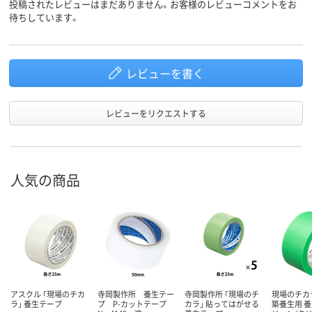
投稿されたレビューはまだありません。お客様のレビューコメントをお
待ちしています。
レビューを書く
レビューをリクエストする
人気の商品
アスクル 「現場のチカ
寺岡製作所 養生テー
寺岡製作所 「現場のチ
現場のチカ
ラ」 養生テープ
プ P-カットテープ
カラ」 貼ってはがせる
築養生用 養