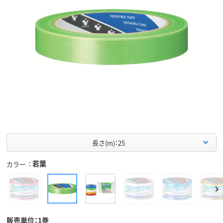
長さ(m)：25
若葉
カラー
販売単位：1巻