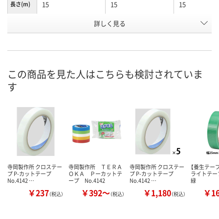
15
15
15
長さ(m)
詳しく見る
ピンク
若葉
赤
カラー
お申込番
H913317
H913316
H913318
号
あり
あり
あり
在庫
この商品を見た人はこちらも検討されていま
す
8月19日（水）まで
8月12日（水）
8月12日（水）
お届け日
数量
数量
数量
カゴへ
カゴへ
カ
寺岡製作所 クロステー
寺岡製作所 ＴＥＲＡ
寺岡製作所 クロステー
【養生テープ
プ P-カットテープ
ＯＫＡ Ｐーカットテ
プ P-カットテープ
ライトテープ 
No.4142 …
ープ No.4142
No.4142 …
緑
￥237
￥392～
￥1,180
￥1
（税込）
（税込）
（税込）