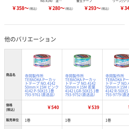
No.4140 塗…
養生テープ
リーン/ク
￥358～
￥280～
￥293～
￥3
（税込）
（税込）
（税込）
他のバリエーション
商品名
寺岡製作所
寺岡製作所
寺岡製作所
TERAOKA Pーカッ
TERAOKA Pーカッ
TERAOKA P
トテープ NO.4142
トテープ NO.4142
トテープ NO.4
50mm×15M ピンク
50mm×15M 若葉
50mm×15M
4142 P-50X15 1巻
4142 LGR-50X15 1巻
4142 R-50X15
793-9761（直送品）
793-9752（直送品）
793-9779（直
価格
￥540
￥539
(税込)
1巻
1巻
1巻
販売単位