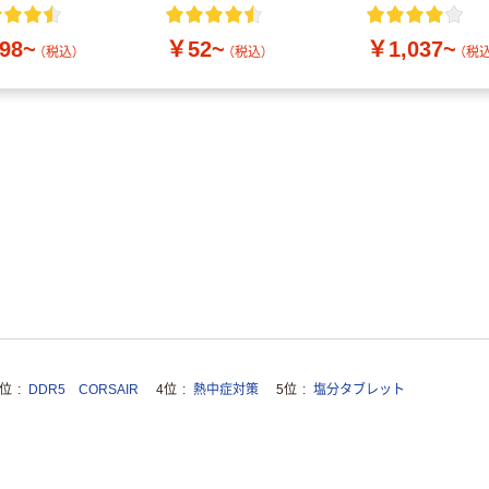
付き／2Lラベル
10本
98~
￥52~
￥1,037~
（税込）
（税込）
（税込
3位
DDR5 CORSAIR
4位
熱中症対策
5位
塩分タブレット