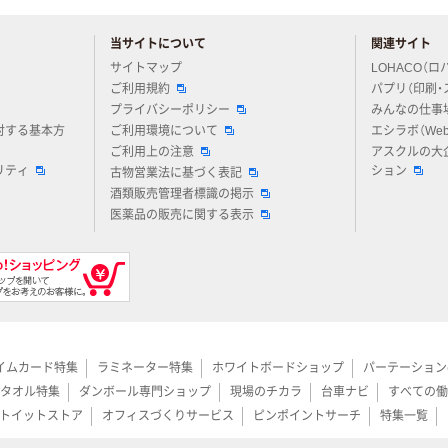
当サイトについて
関連サイト
アスクルについてお気軽にご質問ください
サイトマップ
LOHACO（ロ
ご利用規約
パプリ（印刷・
プライバシーポリシー
みんなの仕事
対する基本方
ご利用環境について
エシラボ（We
ご利用上の注意
アスクルの大
リティ
ション
古物営業法に基づく表記
酒類販売管理者標識の掲示
医薬品の販売に関する表示
イムカード特集
ラミネーター特集
ホワイトボードショップ
パーテーション
タオル特集
ダンボール専門ショップ
現場のチカラ
台車ナビ
すべての働
トイットストア
オフィスづくりサービス
ピンポイントサーチ
特集一覧