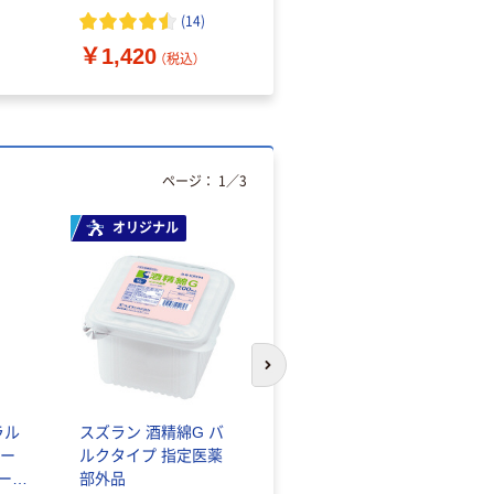
（10枚入り）
オマス素材10％配合
(
14
)
￥1,420
￥616~
（税込）
（税込）
ページ：
1
／
3
オリジナル
人気商品
次のスライドへ
ラル
スズラン 酒精綿G バ
サントリー 天然水 ミ
ー
ルクタイプ 指定医薬
ネラルウォーター ペ
シール
部外品
ットボトル