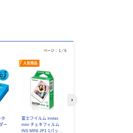
ページ：
1
／
6
人気商品
オリジナル
次のスライドへ
ーホ
富士フイルム instax
ゴミ袋 エコノミータ
ンダー
mini チェキフィルム
イプ 乳白半透明 高密
INS MINI JP1 1パック
度タイプ 詰替用 バイ