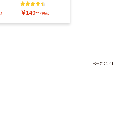
レス
￥140~
￥686~
）
（税込）
（税込）
ページ：
1
／
1