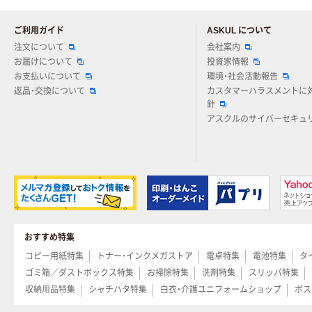
ご利用ガイド
ASKUL について
注文について
会社案内
お届けについて
投資家情報
お支払いについて
環境・社会活動報告
返品・交換について
カスタマーハラスメントに
針
アスクルのサイバーセキュ
おすすめ特集
コピー用紙特集
トナー・インクメガストア
電卓特集
電池特集
タ
ゴミ箱／ダストボックス特集
お掃除特集
洗剤特集
スリッパ特集
収納用品特集
シャチハタ特集
白衣・介護ユニフォームショップ
ポス