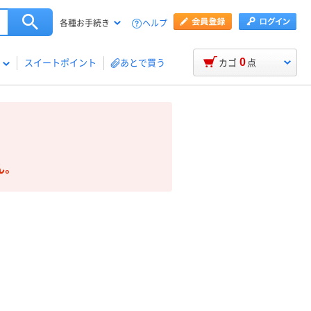
ヘルプ
各種お手続き
0
スイートポイント
あとで買う
カゴ
点
ん。