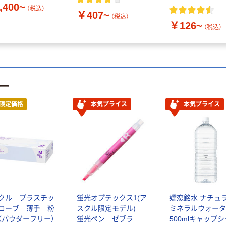
,400~
（税込）
￥407~
（税込）
￥126~
（税込）
ー
限定価格
本気プライス
本気プライス
クル プラスチッ
蛍光オプテックス1(ア
嬬恋銘水 ナチュ
ローブ 薄手 粉
スクル限定モデル)
ミネラルウォータ
（パウダーフリー）
蛍光ペン ゼブラ
500mlキャップ