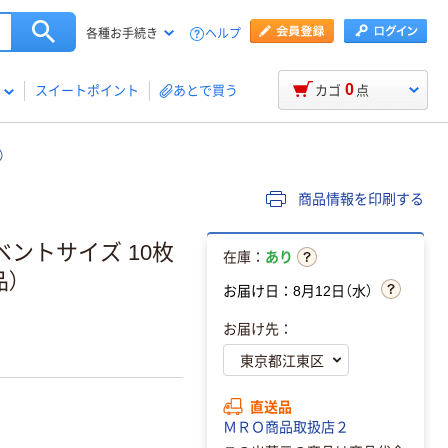
ヘルプ
各種お手続き
0
スイートポイント
あとで買う
カゴ
点
）
商品情報を印刷する
ベントサイズ 10枚
在庫：
あり
品）
お届け日：8月12日（水）
お届け先：
直送品
ＭＲＯ商品取扱店２