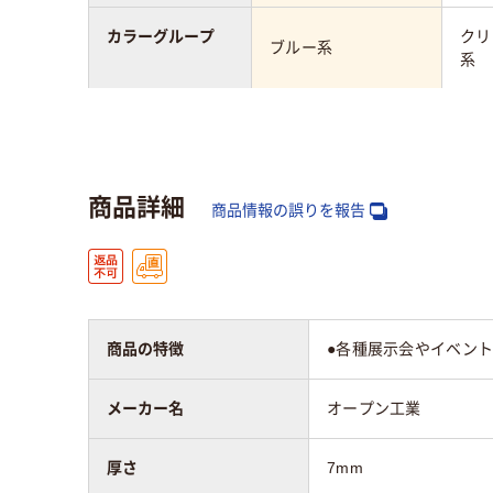
カラーグループ
クリ
ブルー系
系
名札ケースのタイ
ソフトタイプ
ハー
プ
商品詳細
厚さ
7mm
0.3
商品情報の誤りを報告
商品の特徴
●各種展示会やイベント
メーカー名
オープン工業
厚さ
7mm