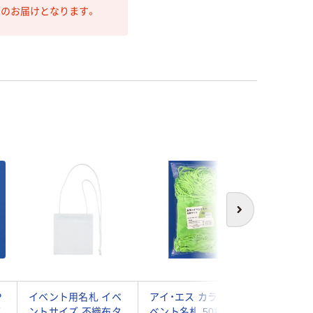
第のお届けとなります。
次へ
P
イベント用名札 イベ
アイ・エス カラーイ
プラス 
ズ
ントサイズ 不織布タ
ベント名札 50枚(名
札50枚