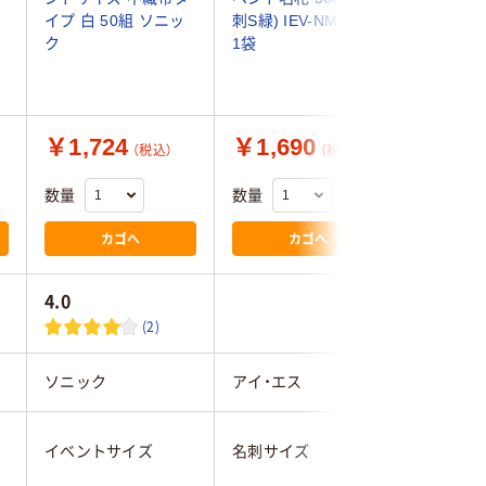
イプ 白 50組 ソニッ
刺S緑) IEV-NM50S-G
ト CT-E
ク
1袋
￥1,724
￥1,690
￥3,5
（税込）
（税込）
数量
数量
数量
カゴへ
カゴへ
4.0
(2)
ソニック
アイ・エス
プラス
イベントサイズ
名刺サイズ
イベント