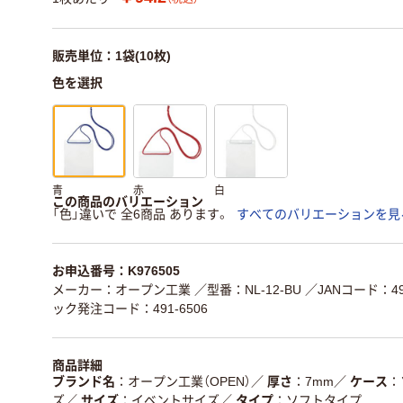
販売単位：1袋(10枚)
色を選択
青
赤
白
この商品のバリエーション
「色」違いで 全6商品 あります。
すべてのバリエーションを見
お申込番号：K976505
メーカー：オープン工業
／型番：NL-12-BU
／JANコード：497
ック発注コード：491-6506
商品詳細
ブランド名
オープン工業（OPEN）
／
厚さ
7mm
／
ケース
ズ
／
サイズ
イベントサイズ
／
タイプ
ソフトタイプ