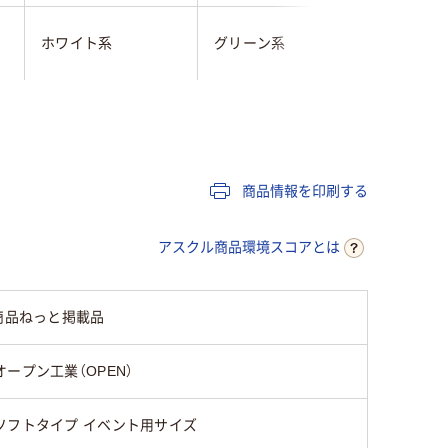
クリア(透
ホワイト系
グリーン系
系
チャックなし
チャック
0.2mm
商品情報を印刷する
アスクル商品環境スコアとは
商品ねっと掲載品
オープン工業（OPEN）
ソフトタイプ イベント用サイズ