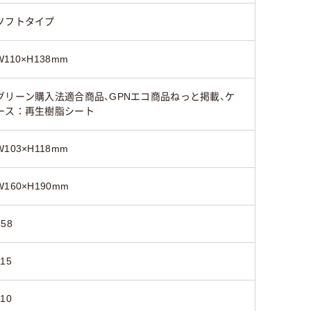
ソフトタイプ
W110×H138mm
グリーン購入法適合商品、GPNエコ商品ねっと掲載、ケ
ース：再生樹脂シート
W103×H118mm
W160×H190mm
558
115
110