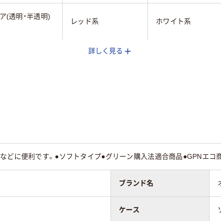
ア(透明・半透明)
レッド系
ホワイト系
詳しく見る
ドタイプ
チャックなし
チャックなし
mm
0.25mm
0.08mm
などに便利です。●ソフトタイプ●グリーン購入法適合商品●GPNエコ
ブランド名
ケース