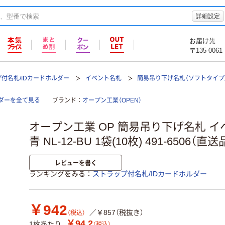
詳細設定
お届け先
〒135-0061
付名札/IDカードホルダー
イベント名札
簡易吊り下げ名札（ソフトタイプ
ルダーを全て見る
ブランド
オープン工業（OPEN）
オープン工業 OP 簡易吊り下げ名札 イ
青 NL-12-BU 1袋(10枚) 491-6506（直送
レビューを書く
ランキングをみる
ストラップ付名札/IDカードホルダー
￥942
／￥857（税抜き）
（税込）
￥94.2
1枚あたり
（税込）