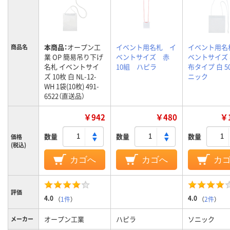
本商品：
オープン工
イベント用名札 イ
イベント用名
商品名
業 OP 簡易吊り下げ
ベントサイズ 赤
ベントサイズ
名札 イベントサイ
10組 ハピラ
布タイプ 白 5
ズ 10枚 白 NL-12-
ニック
WH 1袋(10枚) 491-
6522（直送品）
￥942
￥480
￥1
数量
数量
数量
価格
(税込)
カゴへ
カゴへ
カ
評価
4.0
4.0
（
1件
）
（
2件
）
オープン工業
ハピラ
ソニック
メーカー