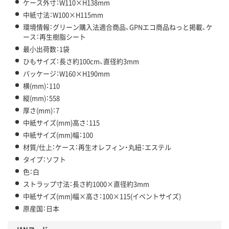
ケース外寸：W110×H138mm
中紙寸法：W100×H115mm
環境情報：グリーン購入法適合商品、GPNエコ商品ねっと掲載、ケ
ース：再生樹脂シート
最小出荷数：1袋
ひもサイズ：長さ約100cm、直径約3mm
パッケージ：W160×H190mm
横(mm)：110
縦(mm)：558
厚さ(mm)：7
中紙サイズ(mm)高さ：115
中紙サイズ(mm)幅：100
材質/仕上：ケース：再生オレフィン・丸紐：エステル
タイプ：ソフト
色：白
ストラップ寸法：長さ約1000×直径約3mm
中紙サイズ(mm)幅×高さ：100×115(イベントサイズ)
原産国：日本