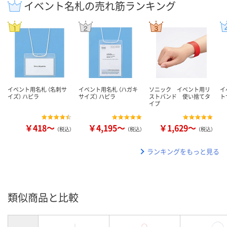
イベント名札の売れ筋ランキング
イベント用名札 （名刺サ
イベント用名札 （ハガキ
ソニック イベント用リ
イ
イズ） ハピラ
サイズ） ハピラ
ストバンド 使い捨てタ
ト
イプ
￥418～
￥4,195～
￥1,629～
（税込）
（税込）
（税込）
ランキングをもっと見る
類似商品と比較