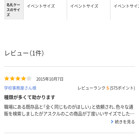
名札ケー
イベントサイズ
イベントサイズ
イベントサイ
スのサイ
ズ
ホワイト系
レッド系
ホワイト系
カラーグ
ループ
7mm
0.25mm
厚さ
レビュー（1件）
2015年10月7日
学校事務屋さん様
レビューランク
S
(575ポイント)
種類が多くて助かります
職場にある既存品と「全く同じものがほしい」と依頼され、色々な通
販を検索しましたがアスクルのこの商品が丁度いいサイズでした。
量も100枚と多かったので小さな店舗ではとても揃わなかったと思
続きを見る
います。すぐに手配でき、大変助かりました。