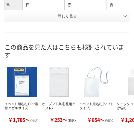
白
赤
青
色
お申込番
詳しく見る
K976504
K976503
K976505
号
あり
あり
あり
在庫
8月12日（水）
8月12日（水）
8月12日（水）
お届け日
この商品を見た人はこちらも検討されていま
す
数量
数量
数量
カゴへ
カゴへ
カ
イベント用名札 OPP素
オープン工業 名札用ケ
イベント用名札（ソフト
ソニック 
材 ハガキサイズ
ース NX
タイプ）
げ名札
￥1,785～
￥253～
￥854～
￥1,2
（税込）
（税込）
（税込）