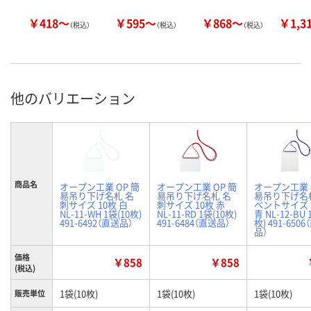
￥418～
￥595～
￥868～
￥1,3
（税込）
（税込）
（税込）
他のバリエーション
商品名
オープン工業 OP 簡
オープン工業 OP 簡
オープン工業 
易吊り下げ名札 名
易吊り下げ名札 名
易吊り下げ名
刺サイズ 10枚 白
刺サイズ 10枚 赤
ベントサイズ 
NL-11-WH 1袋(10枚)
NL-11-RD 1袋(10枚)
青 NL-12-BU 
491-6492（直送品）
491-6484（直送品）
枚) 491-650
品）
価格
￥858
￥858
(税込)
1袋(10枚)
1袋(10枚)
1袋(10枚)
販売単位