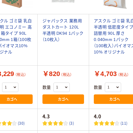
クル ゴミ袋 乳白
ジャパックス 業務用
アスクル ゴミ袋 乳
明 エコノミー 高
ダストカート 120L
半透明 低密度タイ
 箱タイプ 90L
半透明 DK94 1パック
詰替用 90L 厚さ
20mm 1箱（100枚
（10枚入）
0.040mm 1パック
バイオマス10%
（100枚入）バイオマ
ジナル
10% オリジナル
,229
￥820
￥4,703
（税込）
（税込）
（税込）
数量
数量
カゴへ
カゴへ
カゴへ
4.3
4.0
(30)
(3)
(11)