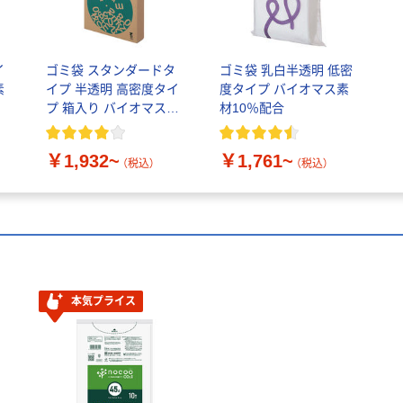
イ
ゴミ袋 スタンダードタ
ゴミ袋 乳白半透明 低密
素
イプ 半透明 高密度タイ
度タイプ バイオマス素
プ 箱入り バイオマス素
材10％配合
材10％配合
￥1,932~
￥1,761~
（税込）
（税込）
本気プライス