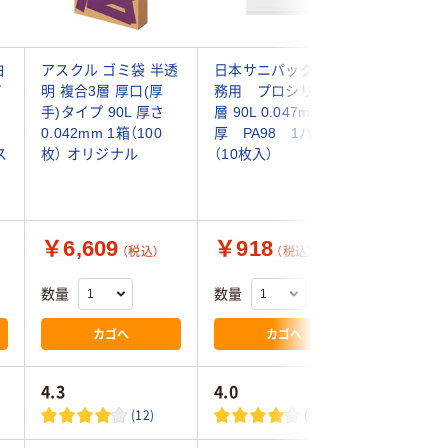
白
アスクル ゴミ袋 半透
日本サニパック 業
アスクル
プ
明 複合3層 厚口(厚
務用 プロシリーズ3
半透明 
手)タイプ 90L 厚さ
層 90L 0.047mm 特
密度 詰替
0.042mm 1箱（100
厚 PA98 1パック
0.020m
ス
枚） オリジナル
（10枚入）
（100枚
ス10% 
￥6,609
￥918
￥2,5
（税込）
（税込）
数量
数量
数量
カゴへ
カゴへ
4.3
4.0
4.5
(12)
(1)