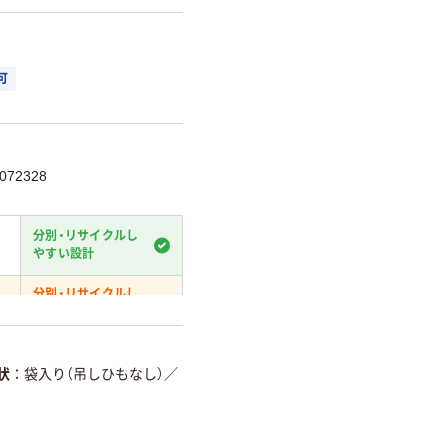
可
72328
分別・リサイクルし
やすい設計
分別・リサイクルし
やすい設計
て
温室効果ガスなどの削減
状
袋入り（吊しひもなし）
／
詳細「
アスクル商品環境スコ