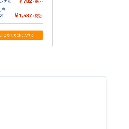
￥782
リジナル
（税込）
乳白
￥1,587
 オリ
（税込）
まとめてカゴに入れる