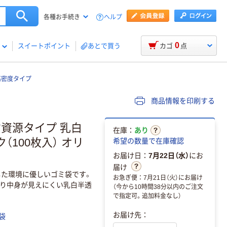
ヘルプ
各種お手続き
0
スイートポイント
あとで買う
カゴ
点
高密度タイプ
商品情報を印刷する
省資源タイプ 乳白
在庫：
あり
ク（100枚入） オリ
希望の数量で在庫確認
お届け日：
7月22日（水）
にお
届け
た環境に優しいゴミ袋です。
お急ぎ便：7月21日（火）にお届け
り中身が見えにくい乳白半透
（今から10時間38分以内のご注文
で指定可。追加料金なし）
お届け先：
袋