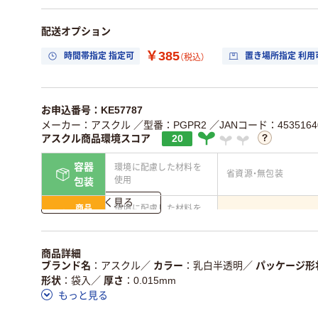
配送オプション
￥385
時間帯指定 指定可
置き場所指定 利用
（税込）
お申込番号：KE57787
メーカー：アスクル
／型番：PGPR2
／JANコード：45351640
アスクル商品環境スコア
20
容器
環境に配慮した材料を
省資源・無包装
使用
包装
詳しく見る
商品
環境に配慮した材料を
省資源・省エネ・節水
本体
使用
独自の回収スキームが
アスクルで資源循環し
商品詳細
仕組
ある
いる
ブランド名
アスクル
／
カラー
乳白半透明
／
パッケージ形
形状
袋入
／
厚さ
0.015mm
この商品の環境配慮ポイントです。詳しくはページ下部の商品
もっと見る
ア詳細／加点項目
」で確認できます。