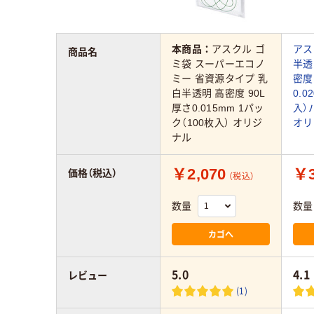
本商品：
アスクル ゴ
アス
商品名
ミ袋 スーパーエコノ
半透
ミー 省資源タイプ 乳
密度
白半透明 高密度 90L
0.0
厚さ0.015mm 1パッ
入）
ク（100枚入） オリジ
オリ
ナル
￥2,070
￥3
価格（税込）
（税込）
数量
数量
カゴへ
5.0
4.1
レビュー
(1)