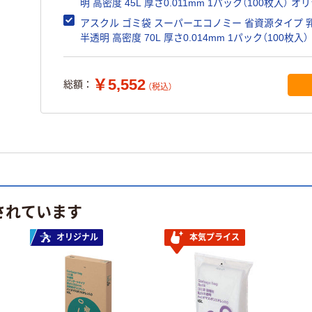
明 高密度 45L 厚さ0.011mm 1パック（100枚入） オ
アスクル ゴミ袋 スーパーエコノミー 省資源タイプ 
半透明 高密度 70L 厚さ0.014mm 1パック（100枚入）
ジナル
￥5,552
総額：
（税込）
されています
オリジナル
本気プライス