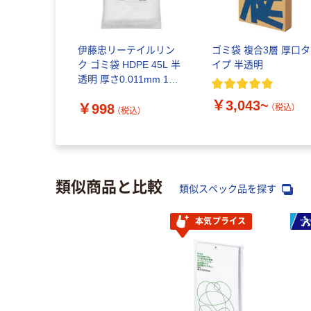
伊藤忠リーテイルリン
ゴミ袋 複合3層 厚口タ
ク ゴミ袋 HDPE 45L 半
イプ 半透明
透明 厚さ0.011mm 1パ
ック（100枚入） HDGB
￥3,043~
￥998
（税込）
（税込）
類似商品と比較
類似スペック品を探す
本気プライス