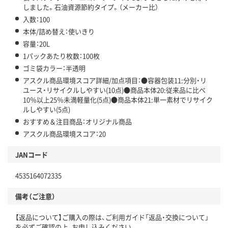
しました。石油資源節約タイプ。（メーカー比）
入数：100
本体/詰め替え：使いきり
容量：20L
1パックあたり枚数：100枚
ゴミ袋カラー：半透明
アスクル商品環境スコア詳細/加点項目：●容器包装11:分別・リ
ユース・リサイクルしやすい(10点)●商品本体20:従来品に比べ
10％以上25％未満軽量化(5点)●商品本体21:単一素材でリサイク
ルしやすい(5点)
おすすめ＆注目商品：オリジナル商品
アスクル商品環境スコア：20
JANコード
4535164072335
備考（ご注意）
【返品について】ご購入の際は、ご利用ガイド「返品・交換について」
を必ずご確認の上、お申し込みください。