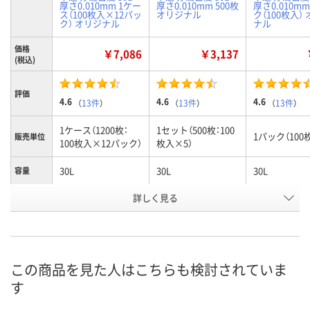
厚さ0.010mm 1ケー
厚さ0.010mm 500枚
厚さ0.010mm
ス（100枚入×12パッ
オリジナル
ク（100枚入）
ク） オリジナル
ナル
価格
￥7,086
￥3,137
(税込)
評価
4.6
4.6
4.6
（
13件
）
（
13件
）
（
13件
）
1ケース（1200枚：
1セット（500枚：100
1パック（100
販売単位
100枚入×12パック）
枚入×5）
30L
30L
30L
容量
お申込番
詳しく見る
KE57802
HE62111
KE57789
号
あり
あり
あり
在庫
8月10日（月）
8月10日（月）
8月10日（月）
お届け日
この商品を見た人はこちらも検討されていま
す
数量
数量
数量