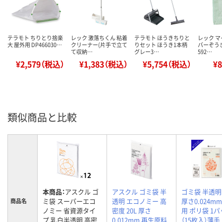
テラモト ちりとり捨楽
レック 激落ちくん 粘着
テラモト ほうきちりと
レック 
大 屋外用 DP466030…
クリーナー(片手で立て
りセット ほうき1本柄
バーぞうき
て収納…
グレー3…
592…
¥2,579（税込）
¥1,383（税込）
¥5,754（税込）
¥
類似商品と比較
本商品：
アスクル ゴ
アスクル ゴミ袋 半
ゴミ袋 半透明 
ミ袋 スーパーエコ
透明 エコノミー 高
厚さ0.024m
商品名
ノミー 省資源タイ
密度 20L 厚さ
用 ポリ袋 1
プ 乳白半透明 高密
0.012mm 再生原料
（15枚入）薄手