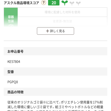
20
アスクル商品環境スコア
環境に配慮した材料を使用
容器
包装
省資源・無包装
分別・リサイクルしやすい設計
詳しく見る
環境に配慮した材料を使用
商品
お申込番号
本体
省資源・省エネ・節水
KE57804
分別・リサイクルしやすい設計
型番
独自の回収スキームがある
PGPQ8
仕組
アスクルで資源循環している
商品の特徴
温室効果ガスなどの削減
従来のオリジナルゴミ袋※に比べて、ポリエチレン使用量を17％削
この商品の環境配慮ポイントです。下記商品詳細「
減した環境に優しいゴミ袋です。紙ゴミやペットボトルなどの軽量
アスクル商品環境スコア詳細／加点項目
」で確認できます。