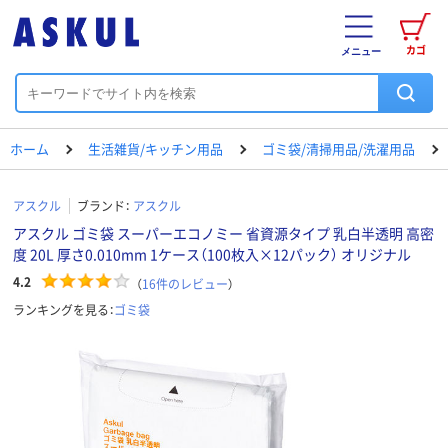
カゴ
メニュー
ホーム
生活雑貨/キッチン用品
ゴミ袋/清掃用品/洗濯用品
アスクル
ブランド：
アスクル
アスクル ゴミ袋 スーパーエコノミー 省資源タイプ 乳白半透明 高密
度 20L 厚さ0.010mm 1ケース（100枚入×12パック） オリジナル
4.2
（
16
件のレビュー
）
ランキングを見る：
ゴミ袋