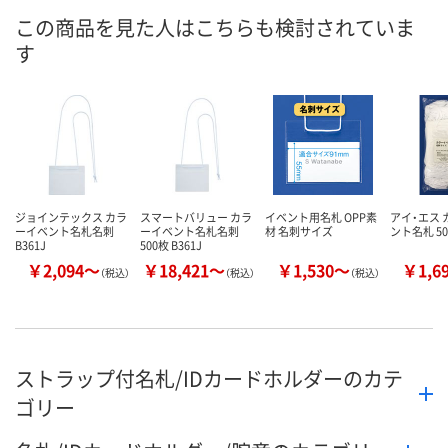
8月25日（火）まで
8月9日（日）
8月9日（日）
お届け日
この商品を見た人はこちらも検討されていま
す
数量
数量
数量
カゴへ
カゴへ
カ
ジョインテックス カラ
スマートバリュー カラ
イベント用名札 OPP素
アイ・エス
ーイベント名札名刺
ーイベント名札名刺
材 名刺サイズ
ント名札 5
B361J
500枚 B361J
￥2,094～
￥18,421～
￥1,530～
￥1,6
（税込）
（税込）
（税込）
ストラップ付名札/IDカードホルダーのカテ
ゴリー