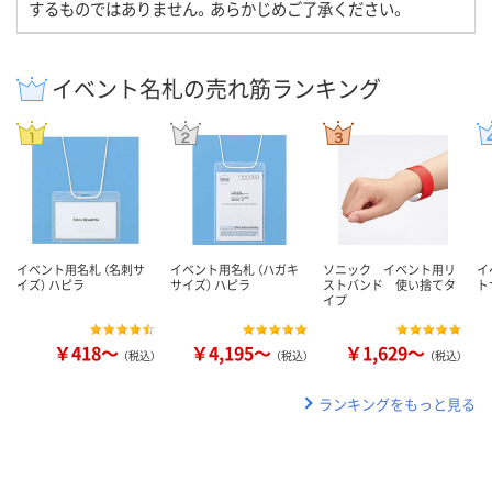
するものではありません。あらかじめご了承ください。
イベント名札の売れ筋ランキング
イベント用名札 （名刺サ
イベント用名札 （ハガキ
ソニック イベント用リ
イ
イズ） ハピラ
サイズ） ハピラ
ストバンド 使い捨てタ
ト
イプ
￥418～
￥4,195～
￥1,629～
（税込）
（税込）
（税込）
ランキングをもっと見る