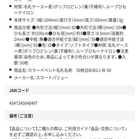
材質：名札ケース＝表（ポリプロピレン）裏（不織布）、ループひも
＝ナイロン
本体サイズ：（幅）104mm（奥行き）5mm（高さ）83mm（重量）3g
商品仕様：●外形寸法（縦）[mm]：83●外形寸法（横）[mm]：104●
ひも長さ：約100cm●ひも径[mm]：約3●厚さ：0.5mm（溶着約
2mm）●中紙：無●適合中紙寸法（縦）[mm]：56●適合中紙寸法
（横）[mm]：91●色：白●タイプ：ソフトタイプ●材質：名札ケース
＝表（ポリプロピレン）裏（不織布）、ループひも＝ナイロン●注意
事項：染色のため、商品によって多少色合いが異なります。●入
数：50枚
商品名：カラーイベント名札名刺 50枚白B361J-W-50
メーカー名：スマートバリュー
JANコード
4547345048497
備考（ご注意）
【返品について】ご購入の際は、ご利用ガイド「返品・交換について」
を必ずご確認の上、お申し込みください。