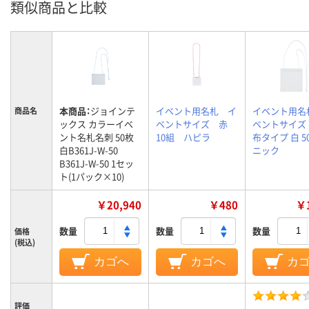
類似商品と比較
本商品：
ジョインテ
イベント用名札 イ
イベント用名
商品名
ックス カラーイベ
ベントサイズ 赤
ベントサイズ
ント名札名刺 50枚
10組 ハピラ
布タイプ 白 5
白B361J-W-50
ニック
B361J-W-50 1セッ
ト(1パック×10)
￥20,940
￥480
￥1
数量
数量
数量
価格
(税込)
カゴへ
カゴへ
カ
評価