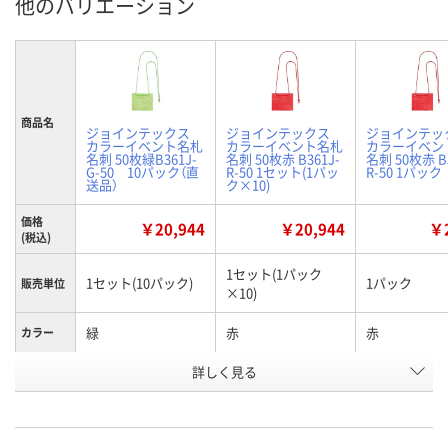
他のバリエーション
商品名
ジョインテックス
ジョインテックス
ジョインテッ
カラーイベント名札
カラーイベント名札
カラーイベン
名刺 50枚緑B361J-
名刺 50枚赤 B361J-
名刺 50枚赤 B3
G-50 10パック（直
R-50 1セット(1パッ
R-50 1パック
送品）
ク×10)
価格
￥20,944
￥20,944
￥2
(税込)
1セット(1パック
1セット(10パック)
1パック
販売単位
×10)
緑
赤
赤
カラー
お申込番
詳しく見る
KK93090
KK93094
UH32856
号
直送品
1点
あり
在庫