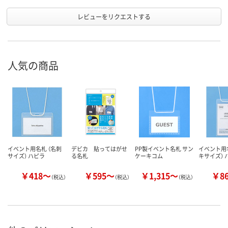
レビューをリクエストする
人気の商品
イベント用名札 （名刺
デビカ 貼ってはがせ
PP製イベント名札 サン
イベント用名
サイズ） ハピラ
る名札
ケーキコム
キサイズ） 
￥418～
￥595～
￥1,315～
￥8
（税込）
（税込）
（税込）