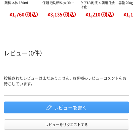
顔料 本体 150mL …
保湿 泡洗顔料 大 30…
ケアUV乳液 ＜朝用日焼
容量 200
け止…
¥1,760（税込）
¥3,135（税込）
¥1,210（税込）
¥1,
レビュー（0件）
投稿されたレビューはまだありません。お客様のレビューコメントをお
待ちしています。
レビューを書く
レビューをリクエストする