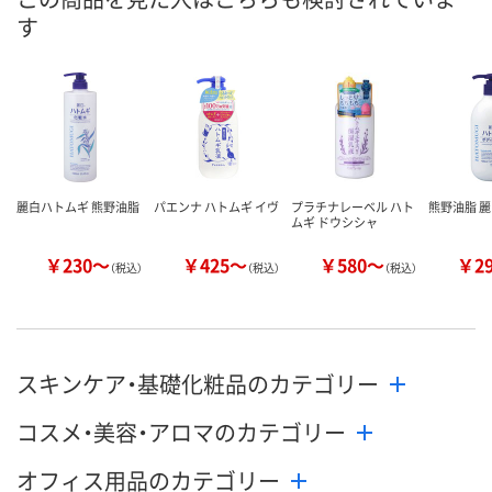
す
数量
数量
数量
カゴへ
カゴへ
カ
麗白ハトムギ 熊野油脂
パエンナ ハトムギ イヴ
プラチナレーベル ハト
熊野油脂 麗
ムギ ドウシシャ
￥230～
￥425～
￥580～
￥2
（税込）
（税込）
（税込）
スキンケア・基礎化粧品のカテゴリー
コスメ・美容・アロマのカテゴリー
オフィス用品のカテゴリー