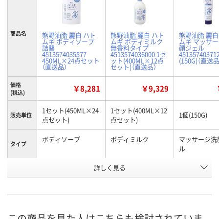
商品名
熊野油脂 麗白 ハト
熊野油脂 麗白 ハト
熊野油脂 麗白
ムギ ボディソープ
ムギ ボディミルク
ムギ マッサ
詰替
無香料タイプ
顔ジェル
4513574035577
4513574036000 1セ
45135740371
450ML×24点セット
ット(400ML×12点
(150G)（直送品
（直送品）
セット)（直送品）
価格
￥8,281
￥9,329
(税込)
1セット(450ML×24
1セット(400ML×12
1個(150G)
販売単位
点セット)
点セット)
ボディソープ
ボディミルク
マッサージ洗
タイプ
ル
お申込番
詳しく見る
KK95123
KK95124
AAU9680
号
直送品
直送品
直送品
在庫
8月28日（金）まで
8月28日（金）まで
8月28日（金）
お届け日
この商品を見た人はこちらも検討されていま