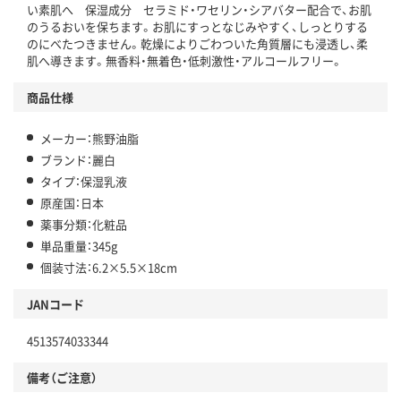
い素肌へ 保湿成分 セラミド・ワセリン・シアバター配合で、お肌
のうるおいを保ちます。お肌にすっとなじみやすく、しっとりする
のにべたつきません。乾燥によりごわついた角質層にも浸透し、柔
肌へ導きます。無香料・無着色・低刺激性・アルコールフリー。
商品仕様
メーカー：熊野油脂
ブランド：麗白
タイプ：保湿乳液
原産国：日本
薬事分類：化粧品
単品重量：345g
個装寸法：6.2×5.5×18cm
JANコード
4513574033344
備考（ご注意）