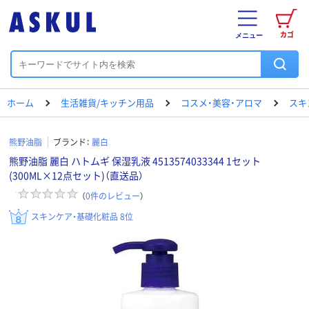
カゴ
メニュー
ホーム
生活雑貨/キッチン用品
コスメ・美容・アロマ
スキ
熊野油脂
ブランド：
麗白
熊野油脂 麗白 ハトムギ 保湿乳液 4513574033344 1セット
(300ML×12点セット)（直送品）
（
0
件のレビュー
）
スキンケア・基礎化粧品 8位