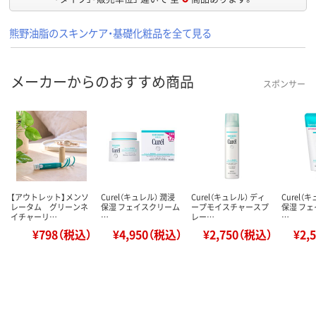
熊野油脂のスキンケア・基礎化粧品を全て見る
メーカーからのおすすめ商品
スポンサー
【アウトレット】メンソ
Curel（キュレル） 潤浸
Curel（キュレル） ディ
Curel（
レータム グリーンネ
保湿 フェイスクリーム
ープモイスチャースプ
保湿 フ
イチャーリ…
…
レー…
…
¥798（税込）
¥4,950（税込）
¥2,750（税込）
¥2,