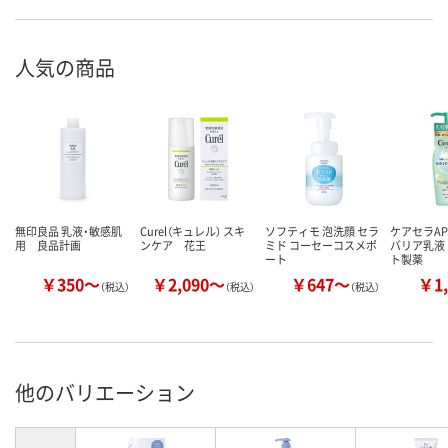
人気の商品
無印良品 乳液・敏感肌
Curel（キュレル） スキ
ソフティモ 泡洗顔 セラ
ケアセラAP
用 良品計画
ンケア 花王
ミド コーセーコスメポ
バリア乳液 1
ート
ト製薬
￥350～
￥2,090～
￥647～
￥1,
（税込）
（税込）
（税込）
他のバリエーション