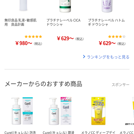
無印良品 乳液・敏感肌
プラチナレーベル CICA
プラチナレーベル ハトム
用 良品計画
ドウシシャ
ギ ドウシシャ
￥629～
（税込）
￥980～
￥629～
（税込）
（税込）
ランキングをもっと見る
メーカーからのおすすめ商品
スポンサー
Curel（キュレル） 泡洗
Curel（キュレル） 潤浸
メラノCC ディープデイ
メラノCC