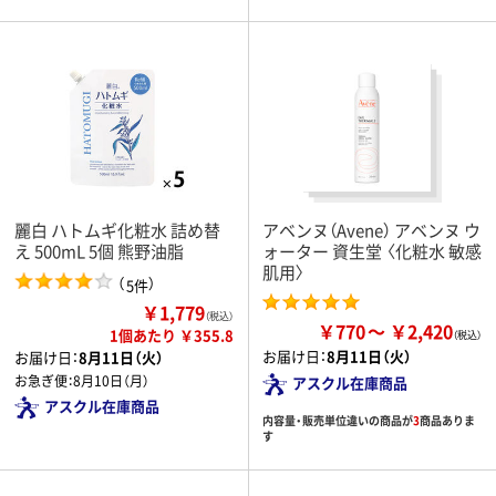
麗白 ハトムギ化粧水 詰め替
アベンヌ（Avene） アベンヌ ウ
え 500mL 5個 熊野油脂
ォーター 資生堂 〈化粧水 敏感
肌用〉
（
）
5件
￥1,779
（税込）
￥770
￥2,420
1個あたり ￥355.8
お届け日：
8月11日（火）
お届け日：
8月11日（火）
お急ぎ便：
8月10日（月）
アスクル在庫商品
アスクル在庫商品
内容量・販売単位違いの商品が
3
商品ありま
す