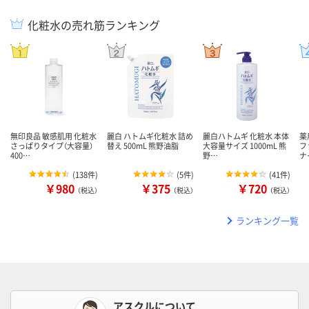
化粧水の売れ筋ランキング
無印良品 敏感肌用 化粧水
麗白 ハトムギ化粧水 詰め
麗白ハトムギ 化粧水 本体
薬
さっぱりタイプ（大容量）
替え 500mL 熊野油脂
大容量サイズ 1000mL 熊
フ
400…
野…
ナ
(
138件
)
(
5件
)
(
41件
)
￥980
￥375
￥720
（税込）
（税込）
（税込）
ランキング一覧
アスクルについて