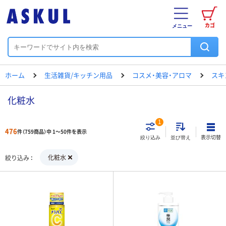
カゴ
メニュー
ホーム
生活雑貨/キッチン用品
コスメ・美容・アロマ
スキ
化粧水
1
476
件（759商品）中 1～50件を表示
表示切替
絞り込み
並び替え
化粧水
絞り込み