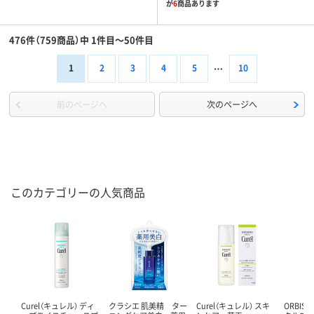
が
6
商品あります
476件（759商品）中 1件目～50件目
1
2
3
4
5
10
前のページへ
次のページへ
このカテゴリーの人気商品
Curel（キュレル） ディ
クラシエ 肌美精 ター
Curel（キュレル） スキ
ORBIS