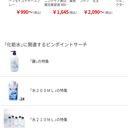
ープモイスチャースプ
ニングケア美白 薬用
ンケア 花王
クルブラ
レー
美白美容液 490…
クター 
￥990～
￥1,645
￥2,090～
￥
（税込）
（税込）
（税込）
「化粧水」に関連するピンポイントサーチ
「麗」の特集
「水２００ＭＬ」の特集
「水２１０ＭＬ」の特集