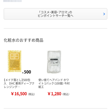
「コスメ・美容・アロマ」の
ピンポイントサーチ一覧へ
化粧水のおすすめ商品
【メイク落とし】500包
使い捨てヘアバンド ホワ
入 DHC 薬用ディープク
イト 1パック（100個） 今村
レンジング…
紙工
￥16,500
￥1,280
（税込）
（税込）