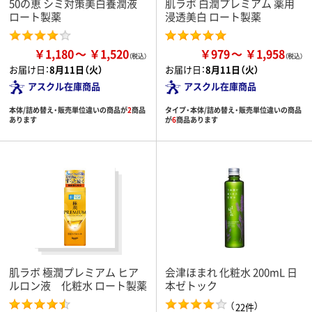
50の恵 シミ対策美白養潤液
肌ラボ 白潤プレミアム 薬用
ロート製薬
浸透美白 ロート製薬
￥1,180
￥1,520
￥979
￥1,958
お届け日：
8月11日（火）
お届け日：
8月11日（火）
アスクル在庫商品
アスクル在庫商品
本体/詰め替え・販売単位違いの商品が
2
商品
タイプ・本体/詰め替え・販売単位違いの商品
あります
が
6
商品あります
肌ラボ 極潤プレミアム ヒア
会津ほまれ 化粧水 200mL 日
ルロン液 化粧水 ロート製薬
本ゼトック
（
）
22件