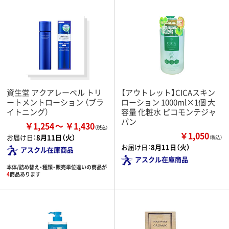
資生堂 アクアレーベル トリ
【アウトレット】CICAスキン
ートメントローション （ブラ
ローション 1000ml×1個 大
イトニング）
容量 化粧水 ピコモンテジャ
パン
￥1,254
￥1,430
￥1,050
お届け日：
8月11日（火）
（税込）
お届け日：
8月11日（火）
アスクル在庫商品
アスクル在庫商品
本体/詰め替え・種類・販売単位違いの商品が
4
商品あります