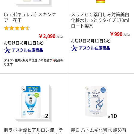
Curel（キュレル） スキンケ
メラノＣＣ薬用しみ対策美白
ア 花王
化粧水しっとりタイプ 170ml
ロート製薬
￥990
￥2,090
（税込）
（税込）
お届け日：
8月11日（火）
お届け日：
8月11日（火）
アスクル在庫商品
アスクル在庫商品
タイプ・種類・販売単位違いの商品が
5
商品あ
ります
肌ラボ 極潤ヒアルロン液 ラ
麗白 ハトムギ化粧水 詰め替