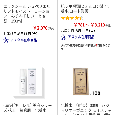
エリクシール シュペリエル
肌ラボ 極潤ヒアルロン液 化
リフトモイスト ローショ
粧水 ロート製薬
ン みずみずしい ｂａ
替 150ml
￥781
￥3,219
￥2,970
（税込）
お届け日：
8月11日（火）
お届け日：
8月11日（火）
アスクル在庫商品
アスクル在庫商品
タイプ・販売単位違いの商品が
7
商品ありま
す
Curel（キュレル） 美白シリー
化粧水 個包装100個 ハジ
ズ 花王 敏感肌 化粧水
マリオーガニック モイスチャ
ーローション 山陽物産 個包