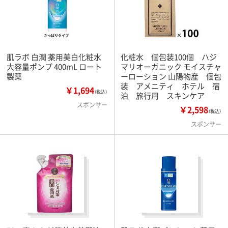
肌ラボ 白潤 薬用美白化粧水
化粧水 個包装100個 ハジ
大容量ポンプ 400mL ロート
マリオーガニック モイスチャ
製薬
ーローション 山陽物産 個包
装 アメニティ ホテル 宿
￥1,694
（税込）
泊 旅行用 スキンケア
スポンサー
￥2,598
（税込）
スポンサー