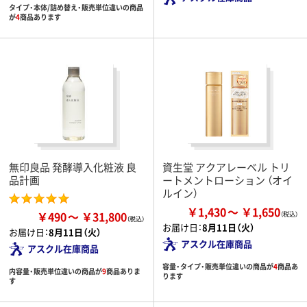
タイプ・本体/詰め替え・販売単位違いの商品
が
4
商品あります
無印良品 発酵導入化粧液 良
資生堂 アクアレーベル トリ
品計画
ートメントローション （オイ
ルイン）
￥1,430
￥1,650
￥490
￥31,800
お届け日：
8月11日（火）
お届け日：
8月11日（火）
アスクル在庫商品
アスクル在庫商品
容量・タイプ・販売単位違いの商品が
4
商品あ
内容量・販売単位違いの商品が
9
商品ありま
ります
す