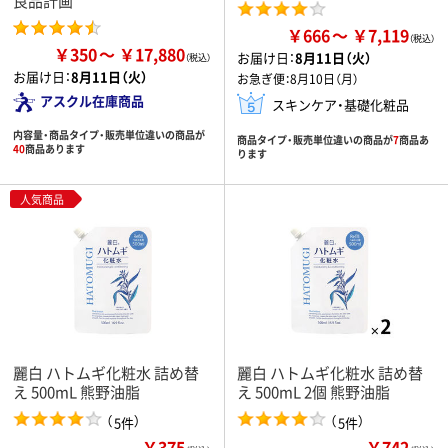
良品計画
￥666
￥7,119
￥350
￥17,880
お届け日：
8月11日（火）
お届け日：
8月11日（火）
お急ぎ便：
8月10日（月）
アスクル在庫商品
スキンケア・基礎化粧品
内容量・商品タイプ・販売単位違いの商品が
商品タイプ・販売単位違いの商品が
7
商品あ
40
商品あります
ります
人気商品
麗白 ハトムギ化粧水 詰め替
麗白 ハトムギ化粧水 詰め替
え 500mL 熊野油脂
え 500mL 2個 熊野油脂
（
）
（
）
5件
5件
￥375
￥742