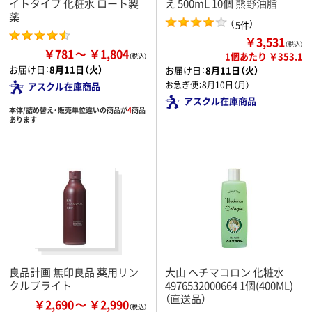
イトタイプ 化粧水 ロート製
え 500mL 10個 熊野油脂
薬
（
）
5件
￥3,531
（税込）
￥781
￥1,804
1個あたり ￥353.1
お届け日：
8月11日（火）
お届け日：
8月11日（火）
お急ぎ便：
8月10日（月）
アスクル在庫商品
アスクル在庫商品
本体/詰め替え・販売単位違いの商品が
4
商品
あります
良品計画 無印良品 薬用リン
大山 ヘチマコロン 化粧水
クルブライト
4976532000664 1個(400ML)
（直送品）
￥2,690
￥2,990