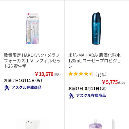
数量限定 HAKU（ハク） メラノ
米肌-MAIHADA- 肌潤化粧水
フォーカスＩＶ レフィルセッ
120mL コーセープロビジョ
ト26 資生堂
ン
￥10,670
（
）
15件
（税込）
お届け日：
8月11日（火）
￥5,775
（税込）
アスクル在庫商品
お届け日：
8月11日（火）
アスクル在庫商品