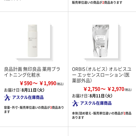
販売単位違いの商品が
2
商品あります
良品計画 無印良品 薬用ブラ
ORBIS（オルビス） オルビスユ
イトニング化粧水
ー エッセンスローション（医
薬部外品）
￥590
￥1,990
￥2,750
￥2,970
お届け日：
8月11日（火）
お届け日：
8月11日（火）
アスクル在庫商品
アスクル在庫商品
容量・外寸・販売単位違いの商品が
3
商品あり
ます
本体/詰め替え・販売単位違いの商品が
2
商品
あります