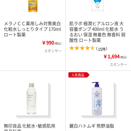
メラノＣＣ薬用しみ対策美白
肌ラボ 極潤ヒアルロン液 大
化粧水しっとりタイプ 170ml
容量ポンプ 400ml 化粧水 う
ロート製薬
るおい 保湿 無着色 無香料 弱
酸性 ロート製薬
￥990
（税込）
（
）
15件
スポンサー
￥1,694
（税込）
スポンサー
人気商品
無印良品 化粧水・敏感肌用
麗白ハトムギ 熊野油脂