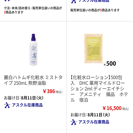
寸法・本体/詰め替え・販売単位違いの商品が
販売単位違いの商品が
5
商品あります
3
商品あります
麗白ハトムギ化粧水 ミストタ
【化粧水ローション】500包
イプ 250mL 熊野油脂
入 DHC 薬用マイルドロー
ション 2ml ディーエイチシ
￥386
（税込）
ー アメニティ 備品 ホテ
お届け日：
8月11日（火）
ル 宿泊
アスクル在庫商品
￥16,500
（税込）
お届け日：
8月11日（火）
アスクル在庫商品