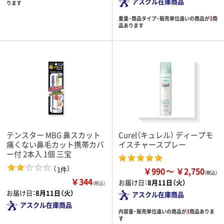
アスクル在庫商品
ります
重量・商品タイプ・販売単位違いの商品が
3
商
品あります
テンスター MBG 鼻スカット
Curel（キュレル） ディープモ
痛くない鼻毛カット携帯カバ
イスチャースプレー
ー付 2本入 1個 三宝
（
）
1件
￥990
￥2,750
￥344
お届け日：
8月11日（火）
（税込）
お届け日：
8月11日（火）
アスクル在庫商品
アスクル在庫商品
内容量・販売単位違いの商品が
3
商品ありま
す