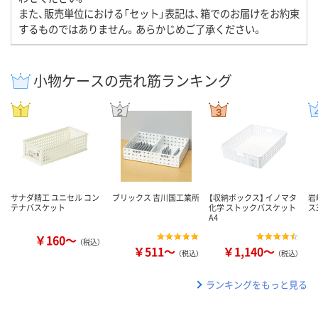
また、販売単位における「セット」表記は、箱でのお届けをお約束
するものではありません。あらかじめご了承ください。
小物ケースの売れ筋ランキング
サナダ精工 ユニセル コン
ブリックス 吉川国工業所
【収納ボックス】 イノマタ
岩
テナバスケット
化学 ストックバスケット
ス
A4
￥160～
（税込）
￥511～
￥1,140～
（税込）
（税込）
ランキングをもっと見る