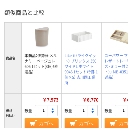
類似商品と比較
本商品：
伊勢藤 メル
Like-it（ライクイッ
ユーパワー 
商品名
ナミニ ベージュ I-
ト） ブリックス 350
レザートレー
606 1セット(3個)（直
ワイドL ホワイト
ズ・ミラー付（
送品）
9046 1セット（5個：1
ト）」 MB-035
個×5） 吉川国工業
送品）
所
￥7,573
￥6,770
￥4
数量
数量
数量
価格
(税込)
カゴへ
カゴへ
カ