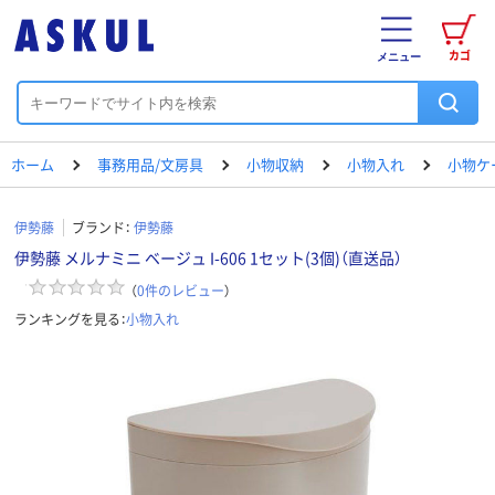
カゴ
メニュー
ホーム
事務用品/文房具
小物収納
小物入れ
小物ケ
伊勢藤
ブランド：
伊勢藤
伊勢藤 メルナミニ ベージュ I-606 1セット(3個)（直送品）
（
0
件のレビュー
）
ランキングを見る：
小物入れ