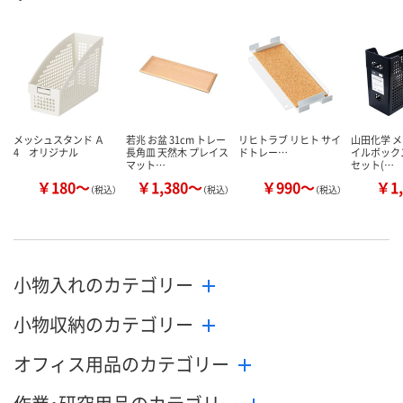
メッシュスタンド Ａ
若兆 お盆 31cm トレー
リヒトラブ リヒト サイ
山田化学 
4 オリジナル
長角皿 天然木 プレイス
ドトレー
…
イルボックスA
マット…
セット(…
￥180～
￥1,380～
￥990～
￥1,
（税込）
（税込）
（税込）
小物入れのカテゴリー
小物収納のカテゴリー
オフィス用品のカテゴリー