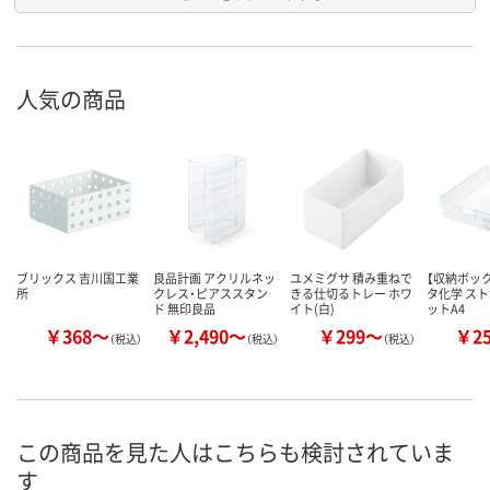
人気の商品
ブリックス 吉川国工業
良品計画 アクリルネッ
ユメミグサ 積み重ねで
【収納ボック
所
クレス・ピアススタン
きる仕切るトレー ホワ
タ化学 ス
ド 無印良品
イト(白)
ットA4
￥368～
￥2,490～
￥299～
￥2
（税込）
（税込）
（税込）
この商品を見た人はこちらも検討されていま
す