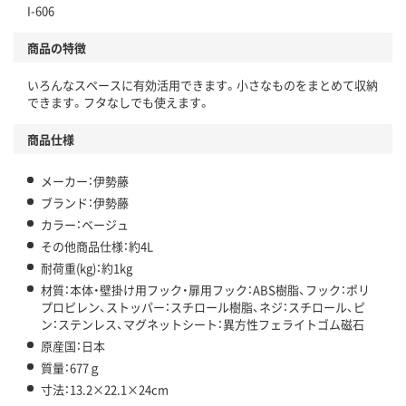
I-606
商品の特徴
いろんなスペースに有効活用できます。小さなものをまとめて収納
できます。フタなしでも使えます。
商品仕様
メーカー：伊勢藤
ブランド：伊勢藤
カラー：ベージュ
その他商品仕様：約4L
耐荷重(kg)：約1kg
材質：本体・壁掛け用フック・扉用フック：ABS樹脂、フック：ポリ
プロピレン、ストッパー：スチロール樹脂、ネジ：スチロール、ピ
ン：ステンレス、マグネットシート：異方性フェライトゴム磁石
原産国：日本
質量：677ｇ
寸法：13.2×22.1×24cm