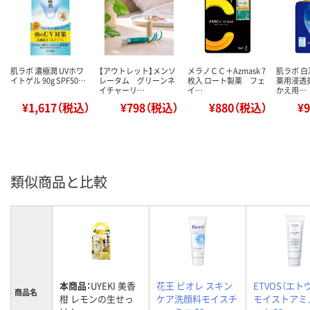
肌ラボ 濃極潤 UVホワ
【アウトレット】メンソ
メラノＣＣ＋Azmask 7
肌ラボ 
イトゲル 90g SPF50…
レータム グリーンネ
枚入 ロート製薬 フェ
薬用浸透
イチャーリ…
イ…
かえ用…
¥1,617（税込）
¥798（税込）
¥880（税込）
¥
類似商品と比較
本商品：
UYEKI 美香
花王 ビオレ スキン
ETVOS（エト
商品名
柑 レモンの生せっ
ケア洗顔料モイスチ
モイストアミ