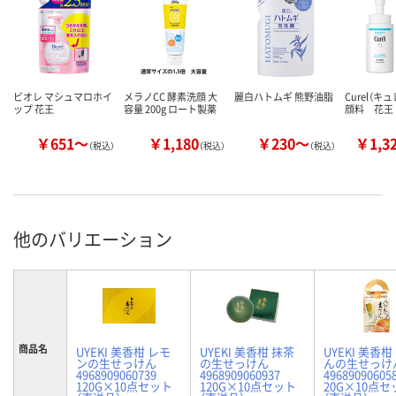
ビオレ マシュマロホイ
メラノCC 酵素洗顔 大
麗白ハトムギ 熊野油脂
Curel（キ
ップ 花王
容量 200g ロート製薬
顔料 花王
￥651～
￥1,180
￥230～
￥1,3
（税込）
（税込）
（税込）
他のバリエーション
商品名
UYEKI 美香柑 レモ
UYEKI 美香柑 抹茶
UYEKI 美香柑
ンの生せっけん
の生せっけん
んの生せっけ
4968909060739
4968909060937
49689090605
120G×10点セット
120G×10点セット
20G×10点セ