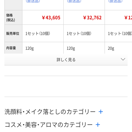
（直送品）
（直送品）
（直送品）
価格
￥43,605
￥32,762
￥12
(税込)
1セット（10個）
1セット（10個）
1セット（10個
販売単位
120g
120g
20g
内容量
詳しく見る
レモン
抹茶
みかん
香り
お申込番
KR44914
KR44917
KR44910
号
直送品
直送品
直送品
在庫
8月27日（木）まで
8月27日（木）まで
8月27日（木）
お届け日
洗顔料・メイク落としのカテゴリー
数量
数量
数量
コスメ・美容・アロマのカテゴリー
カゴへ
カゴへ
カ