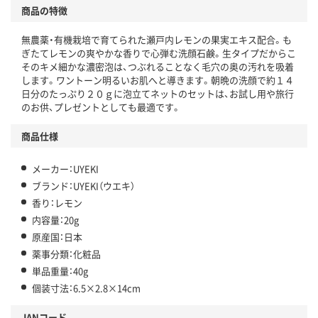
商品の特徴
無農薬・有機栽培で育てられた瀬戸内レモンの果実エキス配合。も
ぎたてレモンの爽やかな香りで心弾む洗顔石鹸。生タイプだからこ
そのキメ細かな濃密泡は、つぶれることなく毛穴の奥の汚れを吸着
します。ワントーン明るいお肌へと導きます。朝晩の洗顔で約１４
日分のたっぷり２０ｇに泡立てネットのセットは、お試し用や旅行
のお供、プレゼントとしても最適です。
商品仕様
メーカー：UYEKI
ブランド：UYEKI（ウエキ）
香り：レモン
内容量：20g
原産国：日本
薬事分類：化粧品
単品重量：40g
個装寸法：6.5×2.8×14cm
JANコード