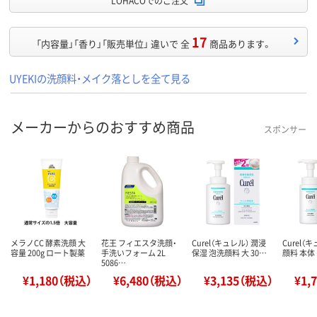
LOHACOでのご注文
17
「内容量」「香り」「販売単位」 違いで 全
商品あります。
UYEKIの洗顔料・メイク落としを全て見る
メーカーからのおすすめ商品
スポンサー
メラノCC 酵素洗顔 大
花王 フィエスタ洗顔・
Curel（キュレル） 潤浸
Curel（
容量 200g ロート製薬
手洗いフォーム 2L
保湿 泡洗顔料 大 30…
顔料 本体 
5086…
¥1,180（税込）
¥6,480（税込）
¥3,135（税込）
¥1,