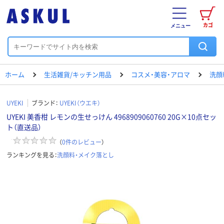
カゴ
メニュー
ホーム
生活雑貨/キッチン用品
コスメ・美容・アロマ
洗顔
UYEKI
ブランド：
UYEKI（ウエキ）
UYEKI 美香柑 レモンの生せっけん 4968909060760 20G×10点セッ
ト（直送品）
（
0
件のレビュー
）
ランキングを見る：
洗顔料・メイク落とし