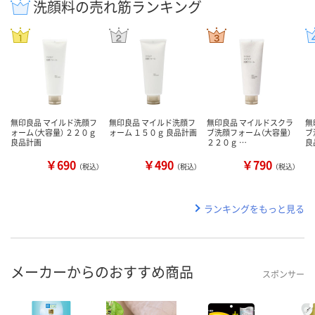
洗顔料の売れ筋ランキング
無印良品 マイルド洗顔フ
無印良品 マイルド洗顔フ
無印良品 マイルドスクラ
無
ォーム（大容量） ２２０ｇ
ォーム １５０ｇ 良品計画
ブ洗顔フォーム（大容量）
ブ
良品計画
２２０ｇ …
良
￥690
￥490
￥790
（税込）
（税込）
（税込）
ランキングをもっと見る
メーカーからのおすすめ商品
スポンサー