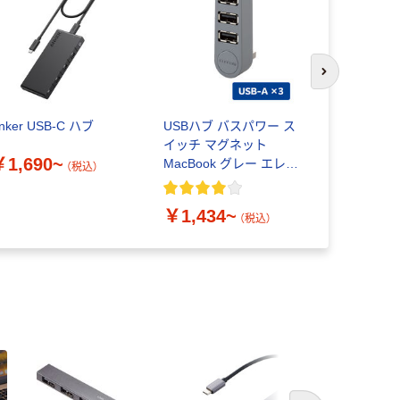
次のスライド
nker USB-C ハブ
USBハブ バスパワー ス
Anker US
イッチ マグネット
ブ 高速デ
￥1,690~
MacBook グレー エレコ
（税込）
￥1,590
ム
￥1,434~
（税込）