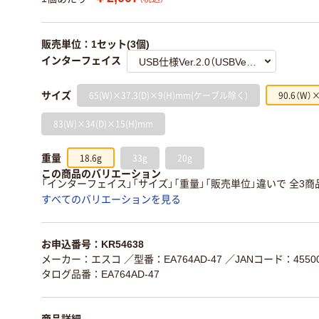
販売単位：1セット(3個)
インターフェイス
65(W)×37.3(D)×9(H)mm(ケーブル除く)
90.6（W）
サイズ
83(W)×34(D)×15(H)mm
18.6g
33g
20g
重量
この商品のバリエーション
「インターフェイス」「サイズ」「重量」「販売単位」違いで 全3商
すべてのバリエーションを見る
お申込番号：KR54638
メーカー：エスコ
／型番：EA764AD-47
／JANコード：45500
タログ品番：EA764AD-47