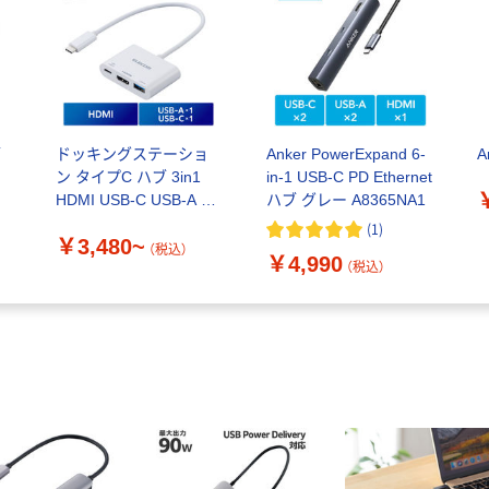
ブ
ドッキングステーショ
Anker PowerExpand 6-
A
ン タイプC ハブ 3in1
in-1 USB-C PD Ethernet
HDMI USB-C USB-A 黒/
ハブ グレー A8365NA1
シ
白 エレコム
(
1
)
￥3,480~
（税込）
￥4,990
（税込）