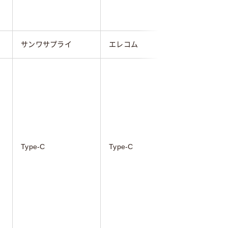
サンワサプライ
エレコム
サンワサ
USB3.2G
1/3.0）
ス×2（
ム）USB 
クタ メス
ストリーム
対応）USB
Type-C
Type-C
ネクタ オ
プストリ
※USB3.
USB-IF(
Impleme
)によりUS
名称変更
で同じ規