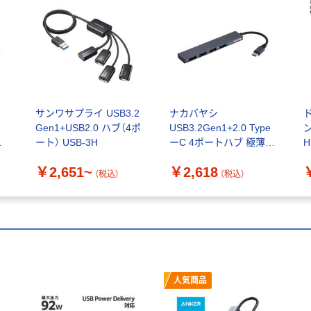
サンワサプライ USB3.2
ナカバヤシ
2
Gen1+USB2.0 ハブ（4ポ
USB3.2Gen1+2.0 Type
ン
ハ
ート） USB-3H
ーC 4ポートハブ 極薄極
H
個
細 グレー UH-C3294GY
￥2,651~
￥2,618
1個
（税込）
（税込）
人気商品