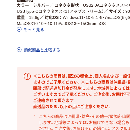
商品詳細
カラー
シルバー
／
コネクタ形状
USB2.0Aコネクタメス×
USBType-Cコネクタオス×1（アップストリーム）
／
サイズ
9
重量
18.6g
／
対応OS
Windows11・10・8.1・8・7macOS(Big
MacOSX10.10～10.11iPadOS13～15ChromeOS
もっと見る
類似商品と比較する
※こちらの商品は、配送の都合上、個人名および一般
ますのでご了承ください。※こちらの商品は沖縄県・
間部で配送追加料金が発生します。地域等によっては
ございますのでご了承ください。ご注文後、お届け不
ご連絡させて頂きます。
直送品のため、以下の点にご注意ください。
こちらの商品は沖縄県・離島・その他一部地域・山
します。地域等によっては、お届けできない場合
ださい。ご注文後、お届け不可の場合は、アスクル