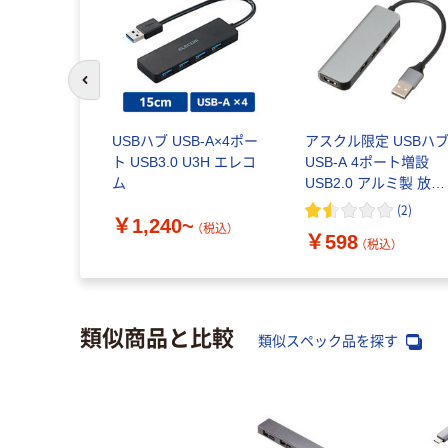
前のスライドへ
USBハブ USB-A×4ポー
アスクル限定 USBハ
ト USB3.0 U3H エレコ
USB-A 4ポート増設
ム
USB2.0 アルミ製 放熱
仕様 ASーHBA4 1個 
(
2
)
￥1,240~
ルバー オリジナル
（税込）
￥598
（税込）
類似商品と比較
類似スペック品を探す