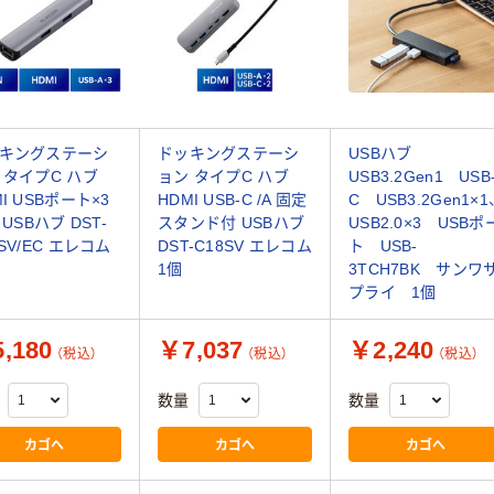
キングステーシ
ドッキングステーシ
USBハブ
 タイプC ハブ
ョン タイプC ハブ
USB3.2Gen1 USB
I USBポート×3
HDMI USB-C /A 固定
C USB3.2Gen1×1
 USBハブ DST-
スタンド付 USBハブ
USB2.0×3 USBポ
7SV/EC エレコム
DST-C18SV エレコム
ト USB-
1個
3TCH7BK サンワ
プライ 1個
,180
￥7,037
￥2,240
（税込）
（税込）
（税込）
数量
数量
カゴへ
カゴへ
カゴへ