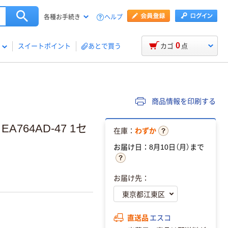
ヘルプ
各種お手続き
0
スイートポイント
あとで買う
カゴ
点
商品情報を印刷する
EA764AD-47 1セ
在庫：
わずか
お届け日：8月10日（月）まで
お届け先：
直送品
エスコ