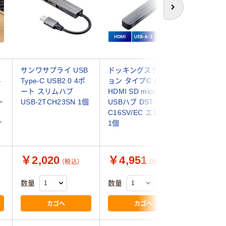
次へ
サンワサプライ USB
ドッキングステーシ
USBハ
-
Type-C USB2.0 4ポ
ョン タイプC ハブ
USB3.2
、
ート スリムハブ
HDMI SD microSD
C Type
ー
USB-2TCH23SN 1個
USBハブ DST-
USB3.2
C16SV/EC エレコム
USBポー
サ
1個
3TCH2
サプライ
￥2,020
￥4,951
￥8,9
（税込）
（税込）
数量
数量
数量
カゴへ
カゴへ