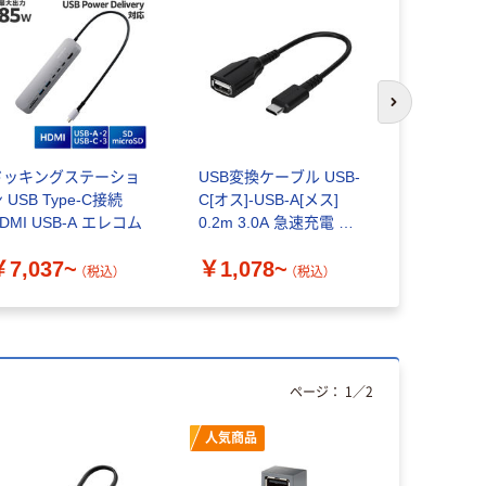
次のスライド
ドッキングステーショ
USB変換ケーブル USB-
ドッキング
 USB Type-C接続
C[オス]-USB-A[メス]
ン タイプC 
DMI USB-A エレコム
0.2m 3.0A 急速充電 オ
HDMI US
ウルテック
DST-050
￥7,037~
￥1,078~
￥5,980
1個
（税込）
（税込）
ページ：
1
／
2
人気商品