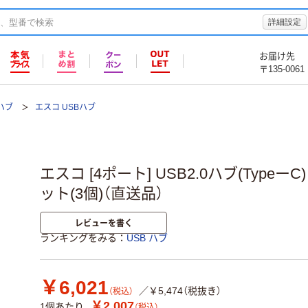
詳細設定
お届け先
〒135-0061
 ハブ
エスコ USBハブ
エスコ [4ポート] USB2.0ハブ(TypeーC) 
ット(3個)（直送品）
レビューを書く
ランキングをみる
USB ハブ
￥6,021
／￥5,474（税抜き）
（税込）
￥2,007
1個あたり
（税込）