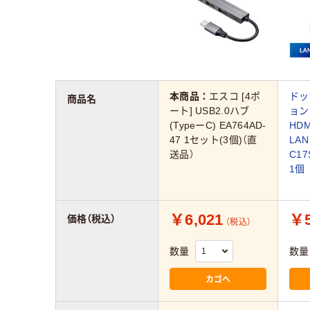
本商品：
エスコ [4ポ
ドッ
商品名
ート] USB2.0ハブ
ョン
(TypeーC) EA764AD-
HDM
47 1セット(3個)（直
LAN
送品）
C1
1個
￥6,021
￥5
価格（税込）
（税込）
数量
数量
カゴへ