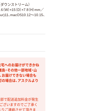
4（ダウンストリーム）
0.6（W）×15（D）×7.8（H）mm
／
Sur)11、macOS10.12～10.15、
住宅へのお届けができかね
離島・その他一部地域・山
、お届けできない場合も
可の場合は、アスクルより
間部で配送追加料金が発生
もございますのでご了承く
よりご連絡させて頂きま