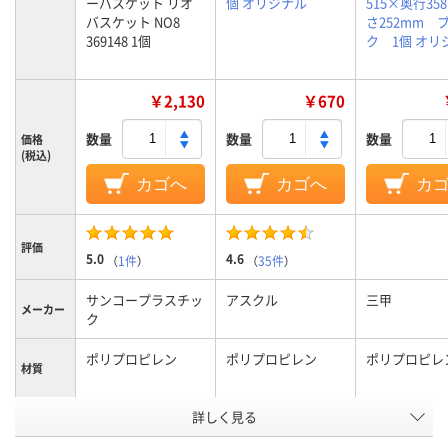
ーバスケット リオ
個 オリジナル
515×奥行35
バスケット NO8
さ252mm 
369148 1個
ク 1個 オリ
￥2,130
￥670
数量
数量
数量
価格
(税込)
カゴへ
カゴへ
カ
評価
5.0
4.6
（
1件
）
（
35件
）
サンコープラスチッ
アスクル
三甲
メーカー
ク
ポリプロピレン
ポリプロピレン
ポリプロピレ
材質
アスクル
詳しく見る
商品環境
95
95
スコア