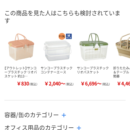
この商品を見た人はこちらも検討されていま
す
【アウトレット】サンコ
サンコープラスチック
サンコープラスチック
折りたたみ
ープラスチック リオバ
コンテナーエース
リオバスケット
＆テーブル 
スケット 約13…
勢藤
￥830
￥2,040～
￥6,696～
￥4,4
（税込）
（税込）
（税込）
容器/缶のカテゴリー
オフィス用品のカテゴリー