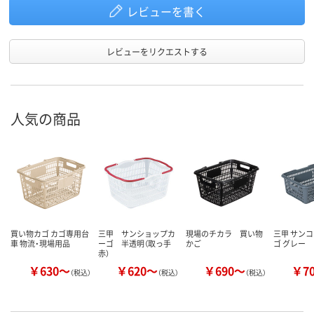
レビューを書く
レビューをリクエストする
人気の商品
買い物カゴ カゴ専用台
三甲 サンショップカ
現場のチカラ 買い物
三甲 サンコ
車 物流・現場用品
ーゴ 半透明（取っ手
かご
ゴ グレー
赤）
￥630～
￥620～
￥690～
￥7
（税込）
（税込）
（税込）