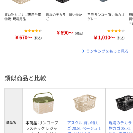
買い物カゴ カゴ専用台車
現場のチカラ 買い物か
三甲 サンコー 買い物カゴ
無
物流・現場用品
ご
グレー
買
×
￥690～
（税込）
￥670～
￥1,010～
（税込）
（税込）
ランキングをもっと見る
類似商品と比較
本商品：
サンコープ
アスクル 買い物カ
現場のチカラ
商品名
ラスチック レジャ
ゴ 28.8L ベージュ 1
物カゴ 28.8L