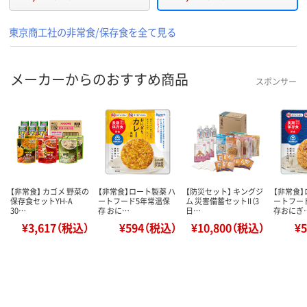
東京商工社の非常食/保存食を全て見る
メーカーからのおすすめ商品
スポンサー
【非常食】 カゴメ 野菜の
【非常食】ロート製薬 ハ
【防災セット】 キングジ
【非常食】
保存食セットYH-A
ートフード5年常温保
ム 災害備蓄セットII（3
ートフー
30…
存 おに…
日…
存おにぎ
¥3,617（税込）
¥594（税込）
¥10,800（税込）
¥