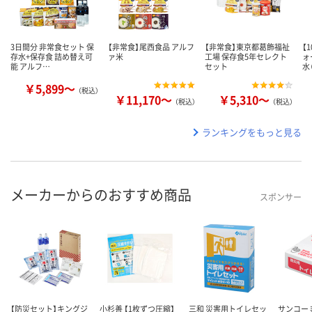
3日間分 非常食セット 保
【非常食】尾西食品 アルフ
【非常食】東京都葛飾福祉
【
存水+保存食 詰め替え可
ァ米
工場 保存食5年セレクト
ォ
能 アルフ…
セット
水
￥5,899～
（税込）
￥11,170～
￥5,310～
（税込）
（税込）
ランキングをもっと見る
メーカーからのおすすめ商品
スポンサー
【防災セット】キングジ
小杉善 【1枚ずつ圧縮】
三和 災害用トイレセッ
サンコー 