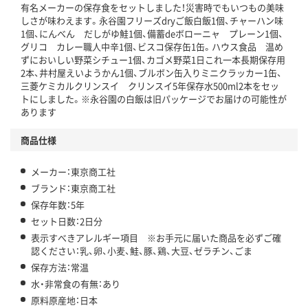
有名メーカーの保存食をセットしました！災害時でもいつもの美味
しさが味わえます。永谷園フリーズdryご飯白飯1個、チャーハン味
1個、にんべん だしがゆ鮭1個、備蓄deボローニャ プレーン1個、
グリコ カレー職人中辛1個、ビスコ保存缶1缶。ハウス食品 温め
ずにおいしい野菜シチュー1個、カゴメ野菜1日これ一本長期保存用
2本、井村屋えいようかん1個、ブルボン缶入りミニクラッカー1缶、
三菱ケミカルクリンスイ クリンスイ5年保存水500ml2本をセッ
トにしました。※永谷園の白飯は旧パッケージでお届けの可能性が
あります
商品仕様
メーカー：東京商工社
ブランド：東京商工社
保存年数：5年
セット日数：2日分
表示すべきアレルギー項目 ※お手元に届いた商品を必ずご確
認ください：乳、卵、小麦、鮭、豚、鶏、大豆、ゼラチン、ごま
保存方法：常温
水・非常食の有無：あり
原料原産地：日本