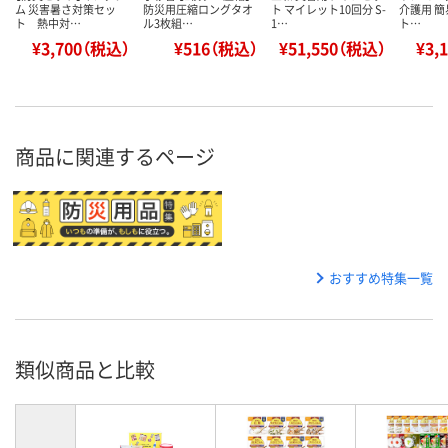
ム 災害暑さ対策セッ
防災用圧縮ロングタオ
ト マイレット10回分 S-
介護用 簡
ト 熱中対…
ル3枚組…
1…
ト…
¥3,700（税込）
¥516（税込）
¥51,550（税込）
¥3,
商品に関連するページ
おすすめ特集一覧
類似商品と比較