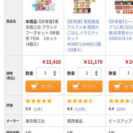
本商品：
【非常食】東
【非常食】 尾西食品
【非常食】ピ
商品名
京商工社 ブランド
アルファ米 尾西の
プ 5人用/3日分
フーズセット 5年保
ごはん バラエティ
食)非常食セ
存 T934 1セット
セット
10001678 1
（4個入）
4939871204803 1箱
（24食入）
￥22,410
￥11,170
￥24
数量
数量
数量
価格
(税込)
カゴへ
カゴへ
カ
評価
5.0
4.8
4.4
（
1件
）
（
11件
）
（
5件
）
東京商工社
尾西食品
ピースアップ
メーカー
5年
5年
5年
保存年数