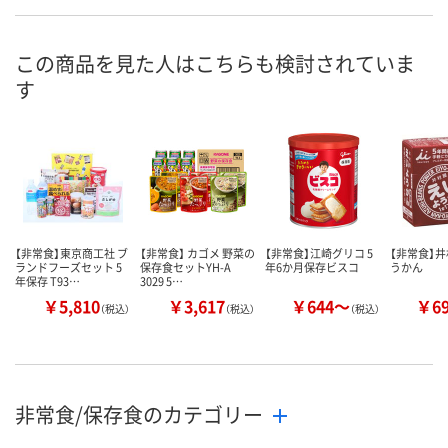
この商品を見た人はこちらも検討されていま
す
【非常食】東京商工社 ブ
【非常食】 カゴメ 野菜の
【非常食】江崎グリコ 5
【非常食】井
ランドフーズセット 5
保存食セットYH-A
年6か月保存ビスコ
うかん
年保存 T93…
3029 5…
￥5,810
￥3,617
￥644～
￥6
（税込）
（税込）
（税込）
非常食/保存食のカテゴリー