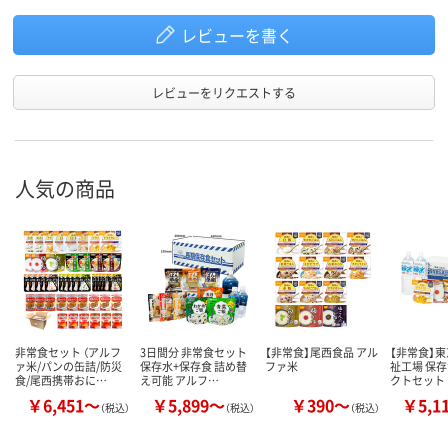
レビューを書く
レビューをリクエストする
人気の商品
非常食セット （アルフ
3日間分 非常食セット
【非常食】尾西食品 アル
【非常食】
ァ米/パンの缶詰/防災
保存水+保存食 詰め替
ファ米
祉工場 保
食/尾西携帯おに…
え可能 アルフ…
クトセット
￥6,451～
￥5,899～
￥390～
￥5,1
（税込）
（税込）
（税込）