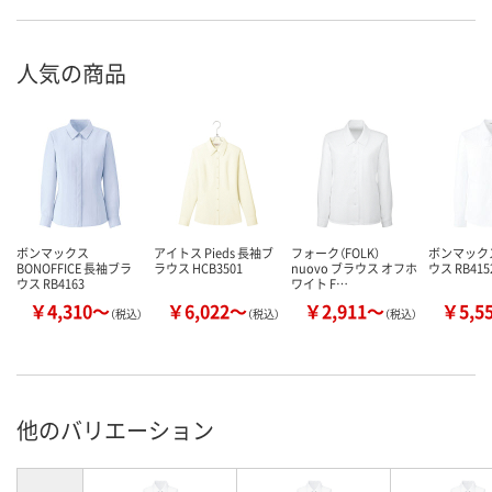
人気の商品
ボンマックス
アイトス Pieds 長袖ブ
フォーク（FOLK）
ボンマック
BONOFFICE 長袖ブラ
ラウス HCB3501
nuovo ブラウス オフホ
ウス RB415
ウス RB4163
ワイト F…
￥4,310～
￥6,022～
￥2,911～
￥5,5
（税込）
（税込）
（税込）
他のバリエーション