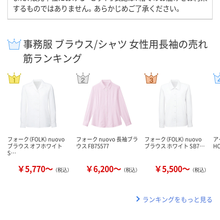
するものではありません。あらかじめご了承ください。
事務服 ブラウス/シャツ 女性用長袖の売れ
筋ランキング
フォーク（FOLK） nuovo
フォーク nuovo 長袖ブラ
フォーク（FOLK） nuovo
ア
ブラウス オフホワイト
ウス FB75577
ブラウス ホワイト SB7…
HC
S…
￥5,770～
￥6,200～
￥5,500～
（税込）
（税込）
（税込）
ランキングをもっと見る