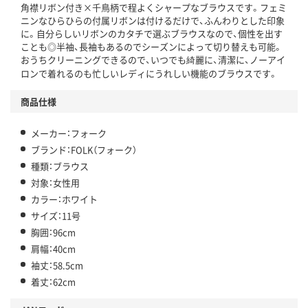
角襟リボン付き×千鳥柄で程よくシャープなブラウスです。フェミ
ニンなひらひらの付属リボンは付けるだけで、ふんわりとした印象
に。自分らしいリボンのカタチで選ぶブラウスなので、個性を出す
ことも◎半袖、長袖もあるのでシーズンによって切り替えも可能。
おうちクリーニングできるので、いつでも綺麗に、清潔に、ノーアイ
ロンで着れるのも忙しいレディにうれしい機能のブラウスです。
商品仕様
メーカー：フォーク
ブランド：FOLK（フォーク）
種類：ブラウス
対象：女性用
カラー：ホワイト
サイズ：11号
胸囲：96cm
肩幅：40cm
袖丈：58.5cm
着丈：62cm