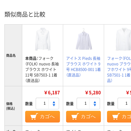
類似商品と比較
商品名
本商品：
フォーク
アイトス Pieds 長袖
フォーク（FOL
（FOLK） nuovo 長袖
ブラウス ホワイト 9
nuovo ブラ
ブラウス ホワイト
号 HCB8500-001 1着
フホワイト 9
11号 SB7503-1 1着
（直送品）
SB7501-1 1
（直送品）
品）
￥6,187
￥5,280
￥5
数量
数量
数量
価格
(税込)
カゴへ
カゴへ
カ