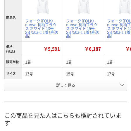
商品名
フォーク（FOLK）
フォーク（FOLK）
フォーク（FOL
nuovo 長袖ブラウ
nuovo 長袖ブラウ
nuovo 長袖
ス ホワイト 13号
ス ホワイト 15号
ス ホワイト 1
SB7503-1 1着（直送
SB7503-1 1着（直送
SB7503-1 1
品）
品）
品）
価格
￥5,591
￥6,187
￥6
(税込)
1着
1着
1着
販売単位
13号
15号
17号
サイズ
お申込番
詳しく見る
N035165
N035166
N035167
号
直送品
直送品
直送品
在庫
8月24日（月）まで
8月24日（月）まで
8月24日（月）
お届け日
この商品を見た人はこちらも検討されていま
す
数量
数量
数量