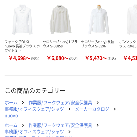
カゴへ
カゴへ
カ
フォーク（FOLK）
セロリー(Selery) Lブラ
セロリー(Selery) 長袖
ボンマック
nuovo 長袖ブラウス ホ
ウス S-36858
ブラウス S-3596
ウス RB413
ワイト S…
￥4,698～
￥6,080～
￥5,470～
￥4,5
（税込）
（税込）
（税込）
この商品のカテゴリー
ホーム
作業服/ワークウェア/安全保護具
事務服/オフィスウェア/シャツ
メーカーカタログ
nuovo
ホーム
作業服/ワークウェア/安全保護具
事務服/オフィスウェア/シャツ