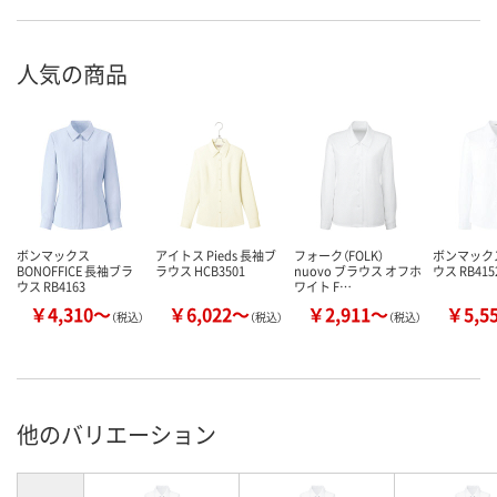
人気の商品
ボンマックス
アイトス Pieds 長袖ブ
フォーク（FOLK）
ボンマック
BONOFFICE 長袖ブラ
ラウス HCB3501
nuovo ブラウス オフホ
ウス RB415
ウス RB4163
ワイト F…
￥4,310～
￥6,022～
￥2,911～
￥5,5
（税込）
（税込）
（税込）
他のバリエーション