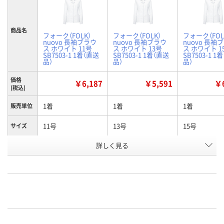
商品名
フォーク（FOLK）
フォーク（FOLK）
フォーク（FOL
nuovo 長袖ブラウ
nuovo 長袖ブラウ
nuovo 長袖
ス ホワイト 11号
ス ホワイト 13号
ス ホワイト 1
SB7503-1 1着（直送
SB7503-1 1着（直送
SB7503-1 1
品）
品）
品）
価格
￥6,187
￥5,591
￥6
(税込)
1着
1着
1着
販売単位
11号
13号
15号
サイズ
お申込番
詳しく見る
N035164
N035165
N035166
号
直送品
直送品
直送品
在庫
8月25日（火）まで
8月25日（火）まで
8月25日（火）
お届け日
数量
数量
数量