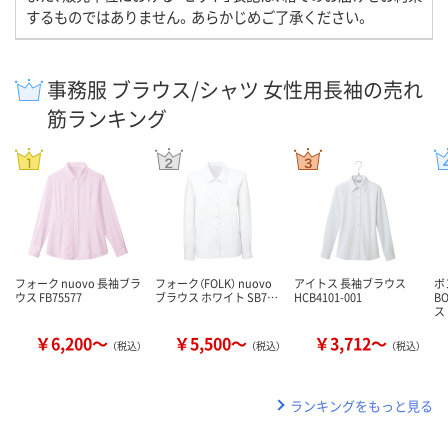
するものではありません。あらかじめご了承ください。
事務服 ブラウス/シャツ 女性用長袖の売れ
筋ランキング
フォーク nuovo 長袖ブラ
フォーク（FOLK） nuovo
アイトス 長袖ブラウス
ボ
ウス FB75577
ブラウス ホワイト SB7…
HCB4101-001
B
ス 
￥6,200～
￥5,500～
￥3,712～
（税込）
（税込）
（税込）
ランキングをもっと見る