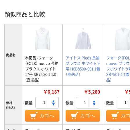
類似商品と比較
商品名
本商品：
フォーク
アイトス Pieds 長袖
フォーク（FOL
（FOLK） nuovo 長袖
ブラウス ホワイト 9
nuovo ブラ
ブラウス ホワイト
号 HCB8500-001 1着
フホワイト 9
17号 SB7503-1 1着
（直送品）
SB7501-1 1
（直送品）
品）
￥6,187
￥5,280
￥5
数量
数量
数量
価格
(税込)
カゴへ
カゴへ
カ