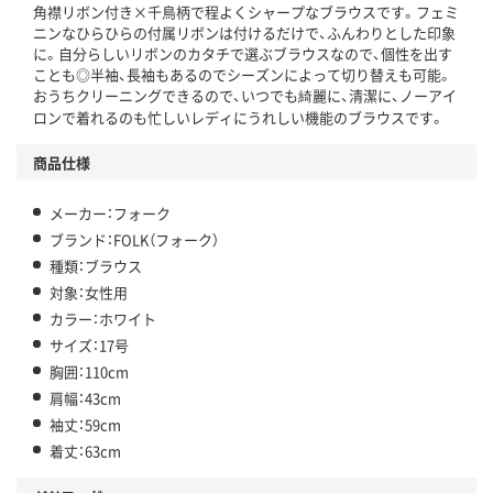
角襟リボン付き×千鳥柄で程よくシャープなブラウスです。フェミ
ニンなひらひらの付属リボンは付けるだけで、ふんわりとした印象
に。自分らしいリボンのカタチで選ぶブラウスなので、個性を出す
ことも◎半袖、長袖もあるのでシーズンによって切り替えも可能。
おうちクリーニングできるので、いつでも綺麗に、清潔に、ノーアイ
ロンで着れるのも忙しいレディにうれしい機能のブラウスです。
商品仕様
メーカー：フォーク
ブランド：FOLK（フォーク）
種類：ブラウス
対象：女性用
カラー：ホワイト
サイズ：17号
胸囲：110cm
肩幅：43cm
袖丈：59cm
着丈：63cm