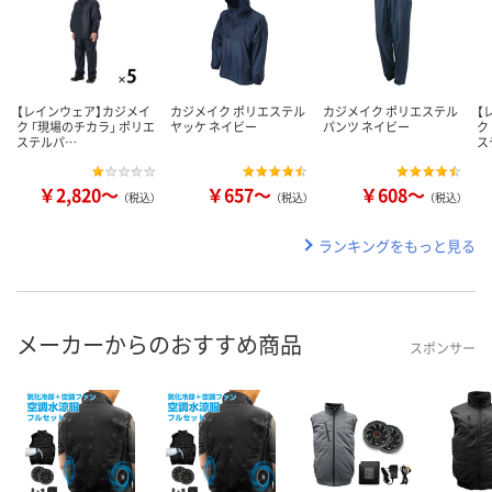
【レインウェア】カジメイ
カジメイク ポリエステル
カジメイク ポリエステル
【
ク 「現場のチカラ」 ポリエ
ヤッケ ネイビー
パンツ ネイビー
ク
ステルパ…
ス
￥2,820～
￥657～
￥608～
（税込）
（税込）
（税込）
ランキングをもっと見る
メーカーからのおすすめ商品
スポンサー