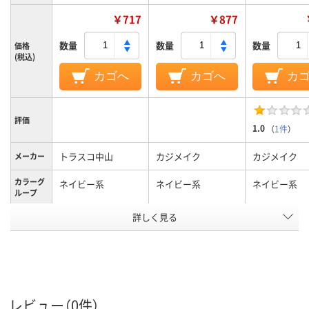
￥717
￥877
数量
数量
数量
価格
(税込)
カゴへ
カゴへ
カ
評価
1.0
（
1件
）
トラスコ中山
カジメイク
カジメイク
メーカー
カラーグ
ネイビー系
ネイビー系
ネイビー系
ループ
詳しく見る
S
3L
L
サイズ
アスクル
商品環境
20
レビュー（0件）
スコア