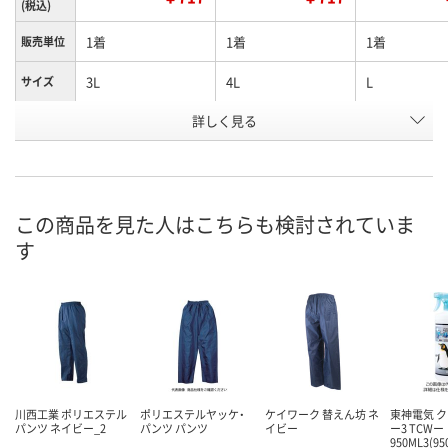
(税込)
1着
1着
1着
販売単位
3L
4L
L
サイズ
お申込番
詳しく見る
N243618
N243619
N243621
号
あり
あり
あり
在庫
8月12日（水）
8月12日（水）
8月12日（水）
お届け日
この商品を見た人はこちらも検討されていま
す
数量
数量
数量
カゴへ
カゴへ
カ
川西工業 ポリエステル
ポリエステルヤッケ・
ケイワーク 替えん坊 ネ
東神電気 
パンツ ネイビー_2
パンツ パンツ
イビー
ー3 TCWー
950ML3(9