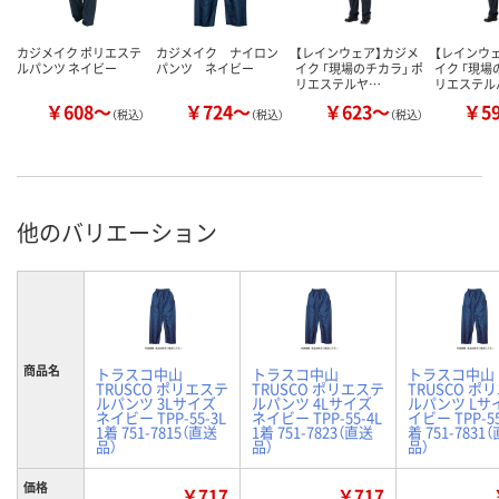
カジメイク ポリエステ
カジメイク ナイロン
【レインウェア】カジメ
【レインウ
ルパンツ ネイビー
パンツ ネイビー
イク 「現場のチカラ」 ポ
イク 「現場
リエステルヤ…
リエステル
￥608～
￥724～
￥623～
￥5
（税込）
（税込）
（税込）
他のバリエーション
商品名
トラスコ中山
トラスコ中山
トラスコ中山
TRUSCO ポリエステ
TRUSCO ポリエステ
TRUSCO ポ
ルパンツ 3Lサイズ
ルパンツ 4Lサイズ
ルパンツ Lサ
ネイビー TPP-55-3L
ネイビー TPP-55-4L
イビー TPP-55
1着 751-7815（直送
1着 751-7823（直送
着 751-7831
品）
品）
品）
価格
￥717
￥717