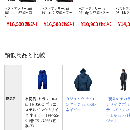
ベストアンサー aut-
ベストアンサー aut-
ベストアンサー aut-
ベストアン
101-bk-m 空調水涼
101-bk-2l 空調水涼…
091-dg-3l 空調ベス…
031-bk-
ベ…
¥16,500（税込）
¥16,500（税込）
¥10,963（税込）
¥14,
類似商品と比較
本商品：
トラスコ中
カジメイク ナイロ
「現場のチカラ
商品名
山 TRUSCO ポリエ
ンヤッケ 2203-3L-
ジメイク ポ
ステルパンツ Sサイ
ネイビー
テルパンツ 
ズ ネイビー TPP-55-
ー L A-2206 
S 1着 751-7866（直
ジナル
送品）