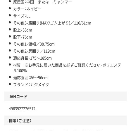
原産国：中国 または ミャンマー
カラー：ネイビー
サイズ：LL
その他3：腰回り(MAX/ゴム上がり)／116/61cm
股上：33cm
股下：76cm
その他1：渡幅／38.75cm
その他2：尻回り／119cm
適応身長：175～185cm
材質 ※お手元に届いた商品を必ずご確認ください：ポリエステ
ル100％
適応胴囲：86～96cm
ブランド：カジメイク
JANコード
4963527226512
備考（ご注意）