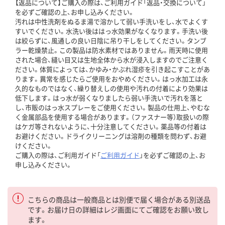
【返品について】ご購入の際は、ご利用ガイド「返品・交換について」
を必ずご確認の上、お申し込みください。
汚れは中性洗剤をぬるま湯で溶かして弱い手洗いをし、水でよくす
すいでください。水洗い後ははっ水効果がなくなります。手洗い後
は絞らずに、風通しの良い日陰に吊り干しをしてください。タンブ
ラー乾燥禁止。この製品は防水素材ではありません。雨天時に使用
された場合、縫い目又は生地全体から水が浸入しますのでご注意く
ださい。体質によっては、かゆみ・かぶれ湿疹を引き起こすことがあ
ります。異常を感じたらご使用をおやめください。はっ水加工は永
久的なものではなく、繰り替えしの使用や汚れの付着により効果は
低下します。はっ水が弱くなりましたら弱い手洗いで汚れを落と
し、市販のはっ水スプレーをご使用ください。製品の仕用上、やむな
く金属部品を使用する場合があります。（ファスナー等）取扱いの際
はケガ等されないように、十分注意してください。薬品等の付着は
お避けください。ドライクリーニングは溶剤の種類を問わず、お避
けください。
ご購入の際は、ご利用ガイド「
ご利用ガイド
」を必ずご確認の上、お
申し込みください。
こちらの商品は一般商品とは別便で届く場合がある別送品
です。お届け日の詳細はレジ画面にてご確認をお願い致し
ます。