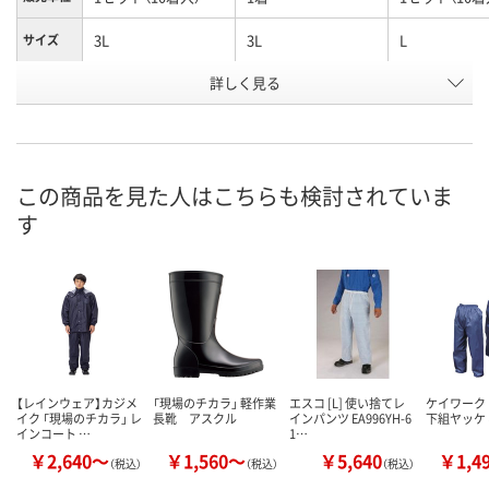
3L
3L
L
サイズ
お申込番
詳しく見る
AR85710
A820793
AR85711
号
入荷待ち
1点
1点
在庫
ご注文後、お届けに
この商品を見た人はこちらも検討されていま
ついてご連絡いたし
8月9日（日）
8月9日（日）
お届け日
す
ます
数量
数量
数量
カゴへ
カゴへ
カ
【レインウェア】カジメ
「現場のチカラ」 軽作業
エスコ [L] 使い捨てレ
ケイワーク
イク 「現場のチカラ」 レ
長靴 アスクル
インパンツ EA996YH-6
下組ヤッケ
インコート …
1…
￥2,640～
￥1,560～
￥5,640
￥1,4
（税込）
（税込）
（税込）