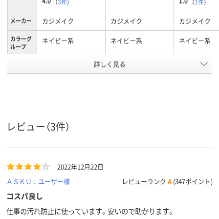
4.0
1.0
（
3件
）
（
1件
）
カジメイク
カジメイク
カジメイク
メーカー
カラーグ
ネイビー系
ネイビー系
ネイビー系
ループ
詳しく見る
LL
3L
L
サイズ
アスクル
商品環境
20
レビュー（3件）
スコア
2022年12月22日
ＡＳＫＵＬユーザー様
レビューランク
A
(347ポイント)
コスパ良し
仕事の汚れ防止に使っています。安いので助かります。