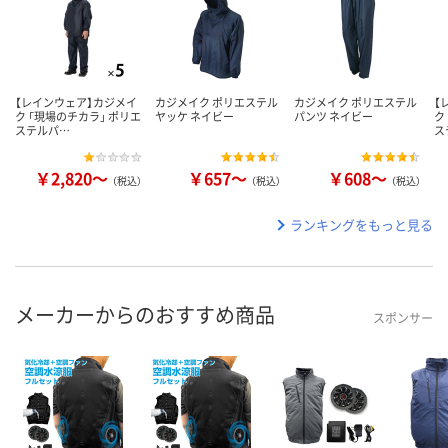
【レインウェア】カジメイ
カジメイク ポリエステル
カジメイク ポリエステル
【
ク 「現場のチカラ」 ポリエ
ヤッケ ネイビー
パンツ ネイビー
ク
ステルパ…
ス
￥2,820～
￥657～
￥608～
（税込）
（税込）
（税込）
ランキングをもっと見る
メーカーからのおすすめ商品
スポンサー