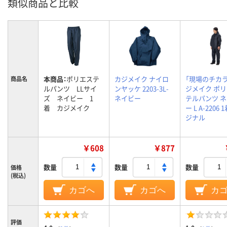
類似商品と比較
本商品：
ポリエステ
カジメイク ナイロ
「現場のチカラ
商品名
ルパンツ LLサイ
ンヤッケ 2203-3L-
ジメイク ポ
ズ ネイビー 1
ネイビー
テルパンツ 
着 カジメイク
ー L A-2206 
ジナル
￥608
￥877
数量
数量
数量
価格
(税込)
カゴへ
カゴへ
カ
評価