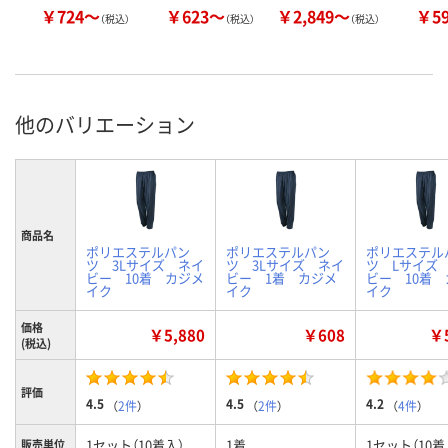
￥724～
￥623～
￥2,849～
￥5
（税込）
（税込）
（税込）
他のバリエーション
商品名
ポリエステルパン
ポリエステルパン
ポリエステル
ツ 3Lサイズ ネイ
ツ 3Lサイズ ネイ
ツ Lサイズ
ビー 10着 カジメ
ビー 1着 カジメ
ビー 10着
イク
イク
イク
価格
￥5,880
￥608
￥5
(税込)
評価
4.5
4.5
4.2
（
2件
）
（
2件
）
（
4件
）
1セット（10着入）
1着
1セット（10着
販売単位