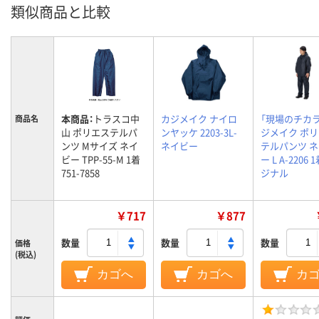
類似商品と比較
本商品：
トラスコ中
カジメイク ナイロ
「現場のチカラ
商品名
山 ポリエステルパ
ンヤッケ 2203-3L-
ジメイク ポ
ンツ Mサイズ ネイ
ネイビー
テルパンツ 
ビー TPP-55-M 1着
ー L A-2206 
751-7858
ジナル
￥717
￥877
数量
数量
数量
価格
(税込)
カゴへ
カゴへ
カ