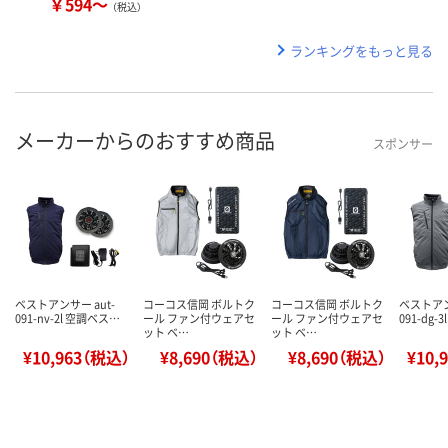
￥594～
（税込）
ランキングをもっと見る
メーカーからのおすすめ商品
スポンサー
ベストアンサー aut-
コーコス信岡 ボルトク
コーコス信岡 ボルトク
ベストアン
091-nv-2l 空調ベス…
ール ファン付ウェアセ
ール ファン付ウェアセ
091-dg-
ット ベ…
ット ベ…
¥10,963（税込）
¥8,690（税込）
¥8,690（税込）
¥10,