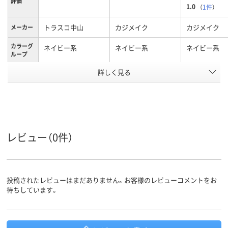
評価
1.0
（
1件
）
トラスコ中山
カジメイク
カジメイク
メーカー
カラーグ
ネイビー系
ネイビー系
ネイビー系
ループ
詳しく見る
M
3L
L
サイズ
アスクル
商品環境
20
レビュー（0件）
スコア
投稿されたレビューはまだありません。お客様のレビューコメントをお
待ちしています。