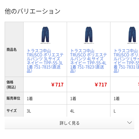
他のバリエーション
商品名
トラスコ中山
トラスコ中山
トラスコ中山
TRUSCO ポリエステ
TRUSCO ポリエステ
TRUSCO ポ
ルパンツ 3Lサイズ
ルパンツ 4Lサイズ
ルパンツ Lサ
ネイビー TPP-55-3L
ネイビー TPP-55-4L
イビー TPP-55
1着 751-7815（直送
1着 751-7823（直送
着 751-7831
品）
品）
品）
価格
￥717
￥717
(税込)
1着
1着
1着
販売単位
3L
4L
L
サイズ
お申込番
詳しく見る
N243618
N243619
N243621
号
あり
あり
あり
在庫