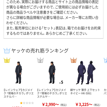
このため、実際にお届けする商品とサイト上の商品情報の表記
が異なる場合がございますので、ご使用前には必ずお届けした
商品の商品ラベルや注意書きをご確認ください。
さらに詳細な商品情報が必要な場合は、メーカー等にお問い合
わせください。
また、販売単位における「セット」表記は、箱でのお届けをお約束
するものではありません。あらかじめご了承ください。
ヤッケの売れ筋ランキング
【レインウェア】カジメイ
【レインウェア】カジメイ
綿ヤッケ 薄手 上下セット
カ
ク 「現場のチカラ」 ポリエ
ク 「現場のチカラ」 ポリエ
ネイビー HK-5061
パ
ステルパ…
ステルヤ…
￥2,990～
￥3,225～
（税込）
（税込）