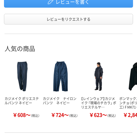
レビューを書く
レビューをリクエストする
人気の商品
カジメイク ポリエステ
カジメイク ナイロン
【レインウェア】カジメ
ボンマック
ルパンツ ネイビー
パンツ ネイビー
イク 「現場のチカラ」 ポ
ンチョ（ポ
リエステルヤ…
工） F MK7
￥608～
￥724～
￥623～
￥2,8
（税込）
（税込）
（税込）