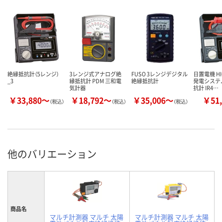
絶縁抵抗計（5レンジ）
3レンジ式アナログ絶
FUSO 3レンジデジタル
日置電機 HI
_3
縁抵抗計 PDM 三和電
絶縁抵抗計
発電システ
気計器
抗計 IR4…
￥33,880～
￥18,792～
￥35,006～
￥51,
（税込）
（税込）
（税込）
他のバリエーション
商品名
マルチ計測器 マルチ 太陽
マルチ計測器 マルチ 太陽