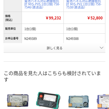
電池パネル対応絶縁抵抗
電池パネル対応絶縁抵抗
計 MIS-PVS 1台(1個) 758-
計 MIS-PV2 1台(1個) 758-
7546（直送品）
7538（直送品）
価格
￥99,232
￥52,800
(税込)
1台(1個)
1台(1個)
販売単位
N249389
N249388
お申込番号
詳しく見る
わずか
あり
在庫
8月12日（水）
8月12日（水）
お届け日
数量
数量
この商品を見た人はこちらも検討されていま
す
カゴへ
カゴへ