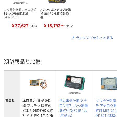
共立電気計器 アナログ式
3レンジ式アナログ絶縁
3レンジ絶縁抵抗計
抵抗計 PDM 三和電気計
3432JP 1…
器
￥37,627
￥18,792～
（税込）
（税込）
ランキングをもっと見る
類似商品と比較
本商品：
マルチ計測
共立電気計器 アナ
マルチ計測器
商品名
器 マルチ 太陽電池
ログ式3レンジ絶縁
チ アナログ
パネル対応絶縁抵抗
抵抗計 3432JP 1台
抗計 MIS-2A 
計 MIS-PV1 1台(1個)
（直送品）
個) 321-433