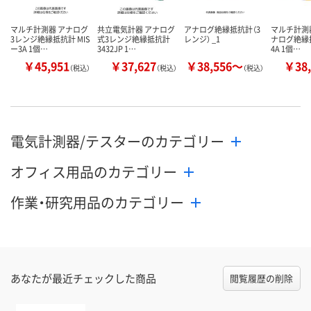
マルチ計測器 アナログ
共立電気計器 アナログ
アナログ絶縁抵抗計（3
マルチ計測器
3レンジ絶縁抵抗計 MIS
式3レンジ絶縁抵抗計
レンジ） _1
ナログ絶縁抵
ー3A 1個…
3432JP 1…
4A 1個…
￥45,951
￥37,627
￥38,556～
￥38,
（税込）
（税込）
（税込）
電気計測器/テスターのカテゴリー
オフィス用品のカテゴリー
作業・研究用品のカテゴリー
あなたが最近チェックした商品
閲覧履歴の削除