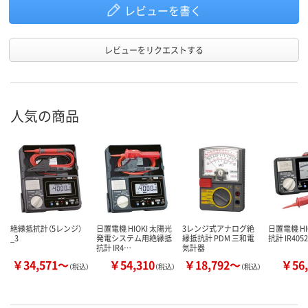
レビューを書く
レビューをリクエストする
人気の商品
絶縁抵抗計（5レンジ）
日置電機 HIOKI 太陽光
3レンジ式アナログ絶
日置電機 HI
_3
発電システム用絶縁抵
縁抵抗計 PDM 三和電
抗計 IR405
抗計 IR4…
気計器
￥34,571～
￥54,310
￥18,792～
￥56,
（税込）
（税込）
（税込）