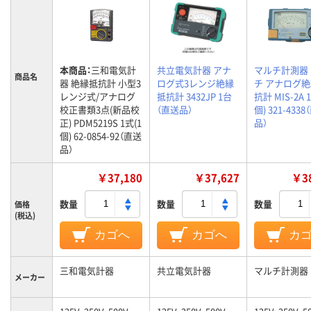
本商品：
三和電気計
共立電気計器 アナ
マルチ計測器
商品名
器 絶縁抵抗計 小型3
ログ式3レンジ絶縁
チ アナログ
レンジ式/アナログ
抵抗計 3432JP 1台
抗計 MIS-2A 
校正書類3点(新品校
（直送品）
個) 321-433
正) PDM5219S 1式(1
品）
個) 62-0854-92（直送
品）
￥37,180
￥37,627
￥38
数量
数量
数量
価格
(税込)
カゴへ
カゴへ
カ
三和電気計器
共立電気計器
マルチ計測器
メーカー