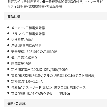
測定スイッチ付きです。●一般校正(ISO書類3点付き)…トレーサビ
リティ証明書・試験成績書・校正証明書
商品仕様
メーカー：三和電気計器
ブランド：三和電気計器
交流電圧：600V
用途：漏電回路の特定
安全規格：IEC61010 CAT.III600V
最小目盛：0.02MΩ
直流電圧：60V
定格測定電圧：100MΩ(125V/250V/500V)
電源：6LF22/6LR61(9V)アルカリ乾電池×1個(テスト用付属)
定格電流：1.0～1.2mA
付属品：テストリード(赤ピン、黒ワニ口)、携帯ケース
寸法/質量：H144×W99×D43mm/約310g
備考（ご注意）