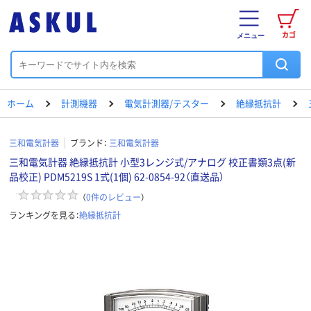
カゴ
メニュー
ホーム
計測機器
電気計測器/テスター
絶縁抵抗計
三和電気計器
ブランド：
三和電気計器
三和電気計器 絶縁抵抗計 小型3レンジ式/アナログ 校正書類3点(新
品校正) PDM5219S 1式(1個) 62-0854-92（直送品）
（
0
件のレビュー
）
ランキングを見る：
絶縁抵抗計