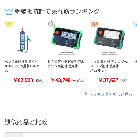
絶縁抵抗計の売れ筋ランキング
ペン型絶縁接地抵抗計
共立電気計器 KYORITSU
共立電気計器 アナログ式
（BlueTooth搭載） KEW
デジタル絶縁抵抗計
3レンジ絶縁抵抗計
60…
3432JP 1…
￥62,908
￥43,748～
￥37,627
（税込）
（税込）
（税込）
ランキングをもっと見る
類似商品と比較