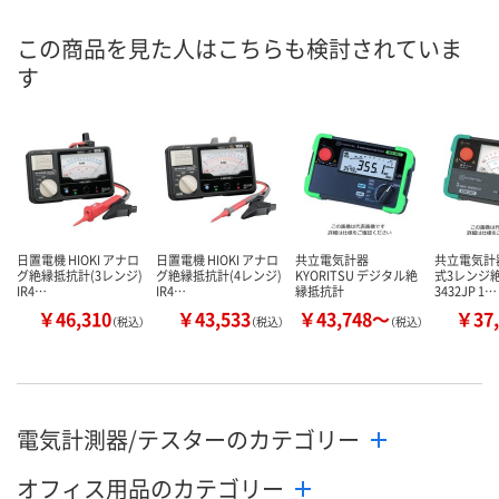
この商品を見た人はこちらも検討されていま
す
日置電機 HIOKI アナロ
日置電機 HIOKI アナロ
共立電気計器
共立電気計
グ絶縁抵抗計(3レンジ)
グ絶縁抵抗計(4レンジ)
KYORITSU デジタル絶
式3レンジ
IR4…
IR4…
縁抵抗計
3432JP 1…
￥46,310
￥43,533
￥43,748～
￥37,
（税込）
（税込）
（税込）
電気計測器/テスターのカテゴリー
オフィス用品のカテゴリー