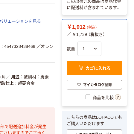
この出荷元の商品は商品代金
に配送料が含まれています。
バリエーションを見る
￥1,912
（税込）
／ ￥1,739 （税抜き）
4547328438468
／オレン
数量
カゴに入れる
ン角
／
用途
被削材：炭素
質/仕上
超硬合金
マイカタログ登録
商品を比較
こちらの商品はLOHACOでも
ご購入いただけます
間部で配送追加料金が発生
もございますのでご了承く