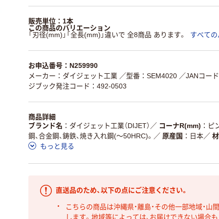
販売単位：1本
この商品のバリエーション
「刃径(mm)」「全長(mm)」違いで 全8商品 あります。
すべての
お申込番号：N259990
メーカー：ダイジェット工業
／型番：SEM4020
／JANコード：
ジブック発注コード：492-0503
商品詳細
ブランド名
ダイジェット工業（DIJET）
／
コーナR(mm)
ピ
鋼、合金鋼、鋳鉄、焼き入れ鋼(～50HRC)。
／
原産国
日本
／
材
もっと見る
直送品のため、以下の点にご注意ください。
こちらの商品は沖縄県・離島・その他一部地域・山
します。地域等によっては、お届けできない場合