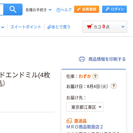
ヘルプ
各種お手続き
0
スイートポイント
あとで買う
カゴ
点
商品情報を印刷する
ドエンドミル(4枚
在庫：
わずか
品）
お届け日：8月4日（火）
お届け先：
直送品
ＭＲＯ商品取扱店２