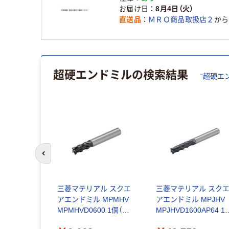
お届け日
8月4日（火）
直送品
ＭＲＯ商品取扱店２
から
超硬エンドミル
の検索結果
“
超硬エ
前のスライドへ
加工用超硬
三菱マテリアル スクエ
三菱マテリアル スク
ドミル
アエンドミル MPMHV
アエンドミル MPJHV
ングネックタ
MPMHVD0600 1個（直
MPJHVD1600AP64 1
200-2500-
送品）
（直送品）