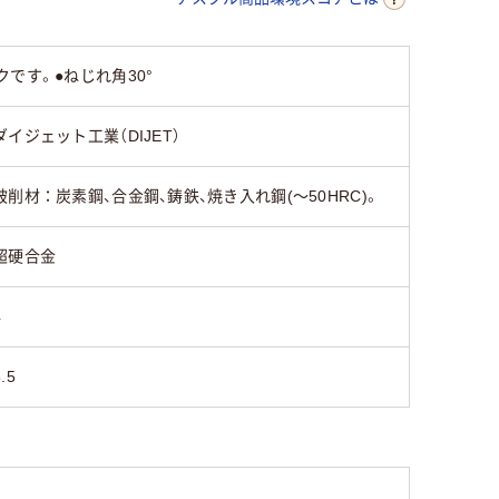
です。●ねじれ角30°
ダイジェット工業（DIJET）
被削材：炭素鋼、合金鋼、鋳鉄、焼き入れ鋼(～50HRC)。
超硬合金
4
.5