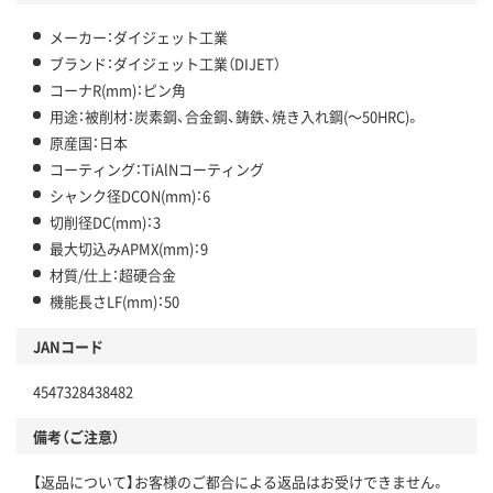
メーカー：ダイジェット工業
ブランド：ダイジェット工業（DIJET）
コーナR(mm)：ピン角
用途：被削材：炭素鋼、合金鋼、鋳鉄、焼き入れ鋼(～50HRC)。
原産国：日本
コーティング：TiAlNコーティング
シャンク径DCON(mm)：6
切削径DC(mm)：3
最大切込みAPMX(mm)：9
材質/仕上：超硬合金
機能長さLF(mm)：50
JANコード
4547328438482
備考（ご注意）
【返品について】お客様のご都合による返品はお受けできません。