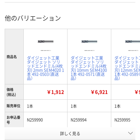
他のバリエーション
商品名
ダイジェット工業
ダイジェット工業
ダイジェット
ダイジェット ソリ
ダイジェット ソリ
ダイジェット
ッドエンドミル(4枚
ッドエンドミル(4枚
ッドエンドミル
刃) 2mm SEM4020 1
刃) 10mm SEM4100
刃) 12mm SE
本 492-0503（直送
1本 492-0571（直送
1本 492-058
品）
品）
品）
価格
￥1,912
￥6,921
￥9
(税込)
1本
1本
1本
販売単位
お申込番
N259990
N259994
N259995
号
詳しく見る
わずか
あり
あり
在庫