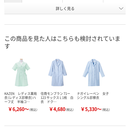
詳しく見る
オフホワイト
クリーム
サックスブル
カラー
お申込番
1119094
N421205
1119085
号
8点
あり
在庫
この商品を見た人はこちらも検討されていま
す
8月11日（火）
8月11日（火）
お届け日
数量
数量
在庫切れです
（次回入荷日未定）
カゴへ
カ
KAZEN レディス薬局
住商モンブラン 71ー
ナガイレーベン 女子
衣（レディス診察衣）ハ
123 サックス L 1枚 白
シングル診察衣
ーフ丈 半袖コ…
衣 ドク…
￥6,260～
￥4,680
￥5,330～
（税込）
（税込）
（税込）