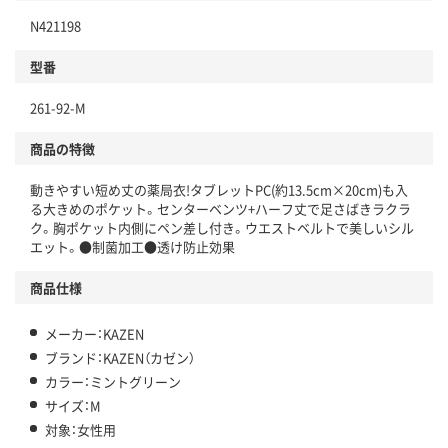
N421198
型番
261-92-M
商品の特徴
動きやすい短め丈の薬局衣!タブレットPC(約13.5cm×20cm)も入
る大きめのポケット。センターベンツ+ハーフ丈で足さばきラクラ
ク。胸ポケット内側にペン差し付き。ウエストベルトで美しいシル
エット。●制菌加工●透け防止効果
商品仕様
メーカー：KAZEN
ブランド：KAZEN（カゼン）
カラー：ミントグリーン
サイズ：M
対象：女性用