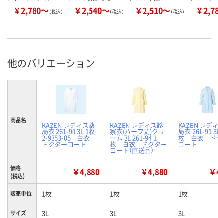
￥2,780～
￥2,540～
￥2,510～
￥2,7
（税込）
（税込）
（税込）
他のバリエーション
商品名
KAZEN レディス薬
KAZEN レディス診
KAZEN レデ
局衣 261-90 3L 1枚
察衣(ハーフ丈)クリ
局衣 261-91 3
2-9353-05 白衣
ーム 3L 261-94 1
枚 白衣 ド
ドクターコート
枚 白衣 ドクター
コート
コート（直送品）
価格
￥4,880
￥4,880
￥4
(税込)
1枚
1枚
1枚
販売単位
3L
3L
3L
サイズ