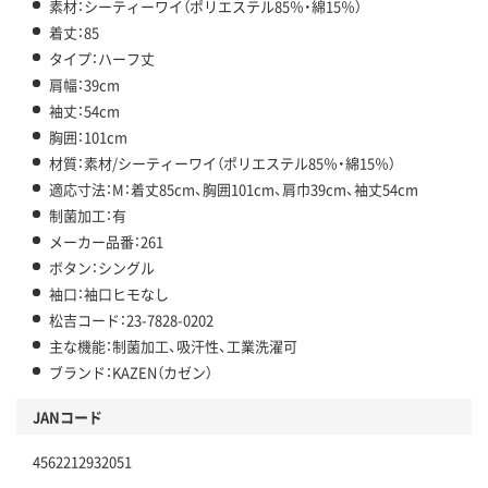
素材：シーティーワイ（ポリエステル85％・綿15％）
着丈：85
タイプ：ハーフ丈
肩幅：39cm
袖丈：54cm
胸囲：101cm
材質：素材/シーティーワイ（ポリエステル85％・綿15％）
適応寸法：M：着丈85cm、胸囲101cm、肩巾39cm、袖丈54cm
制菌加工：有
メーカー品番：261
ボタン：シングル
袖口：袖口ヒモなし
松吉コード：23-7828-0202
主な機能：制菌加工、吸汗性、工業洗濯可
ブランド：KAZEN（カゼン）
JANコード
4562212932051