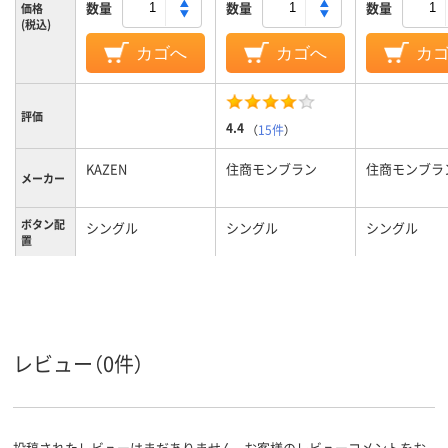
数量
数量
数量
価格
(税込)
カゴへ
カゴへ
カ
評価
4.4
（
15件
）
KAZEN
住商モンブラン
住商モンブラ
メーカー
ボタン配
シングル
シングル
シングル
置
カラーグ
グリーン系
ホワイト系
ホワイト系
ループ
M
M
L
サイズ
レビュー（0件）
女性用
レディス
レディス
対象
投稿されたレビューはまだありません。お客様のレビューコメントをお