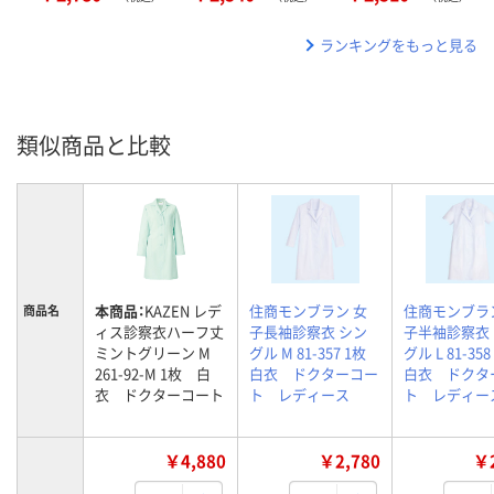
ランキングをもっと見る
類似商品と比較
本商品：
KAZEN レデ
住商モンブラン 女
住商モンブラ
商品名
ィス診察衣ハーフ丈
子長袖診察衣 シン
子半袖診察衣
ミントグリーン M
グル M 81-357 1枚
グル L 81-3
261-92-M 1枚 白
白衣 ドクターコー
白衣 ドクタ
衣 ドクターコート
ト レディース
ト レディー
￥4,880
￥2,780
￥2