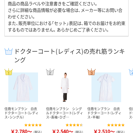
商品の商品ラベルや注意書きをご確認ください。
さらに詳細な商品情報が必要な場合は、メーカー等にお問い合
わせください。
また、販売単位における「セット」表記は、箱でのお届けをお約束
するものではありません。あらかじめご了承ください。
ドクターコート(レディス)の売れ筋ランキ
ング
住商モンブラン 白衣
住商モンブラン シング
住商モンブラン 白衣
住
ドクターコート（レディ
ルドクターコート(レディ
ドクターコート（レディ
ド
ス・シングル）
ス・長袖・ひざ…
ス・半袖）
ス
￥2,780～
￥2,540～
￥2,510～
（税込）
（税込）
（税込）