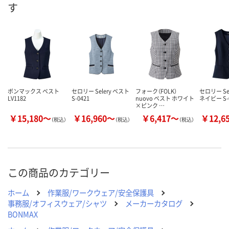
す
8月24日（月）まで
8月24日（月）まで
8月24日（月）
お届け日
数量
数量
数量
カゴへ
カゴへ
カ
ボンマックス ベスト
セロリー Selery ベスト
フォーク（FOLK）
セロリー Se
LV1182
S-0421
nuovo ベスト ホワイト
ネイビー S-0
×ピンク …
￥15,180～
￥16,960～
￥6,417～
￥12,6
（税込）
（税込）
（税込）
この商品のカテゴリー
ホーム
作業服/ワークウェア/安全保護具
事務服/オフィスウェア/シャツ
メーカーカタログ
BONMAX