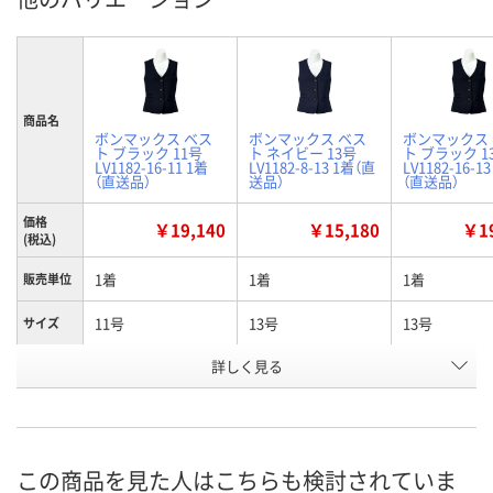
商品名
ボンマックス ベス
ボンマックス ベス
ボンマックス
ト ブラック 11号
ト ネイビー 13号
ト ブラック 1
LV1182-16-11 1着
LV1182-8-13 1着（直
LV1182-16-1
（直送品）
送品）
（直送品）
価格
￥19,140
￥15,180
￥19
(税込)
1着
1着
1着
販売単位
11号
13号
13号
サイズ
詳しく見る
ブラック
ネイビー
ブラック
カラー
お申込番
N448665
N448657
N448666
号
直送品
直送品
直送品
在庫
この商品を見た人はこちらも検討されていま