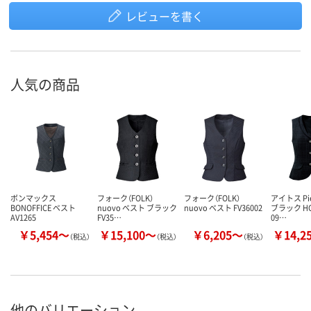
レビューを書く
人気の商品
ボンマックス
フォーク（FOLK）
フォーク（FOLK）
アイトス Pi
BONOFFICE ベスト
nuovo ベスト ブラック
nuovo ベスト FV36002
ブラック HC
AV1265
FV35…
09…
￥5,454～
￥15,100～
￥6,205～
￥14,2
（税込）
（税込）
（税込）
他のバリエーション