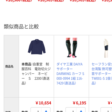
類似商品と比較
本商品：
自重堂 制
ダイヤ工業 DAIYA
セーフラン安
商品名
服百科 電効切火ジ
サポーター
台湾製 熱可
ャンパー ネービ
DARWING カーフ S
首サポーター 
ー Ｓ 2200（直送
000-0994 1組 116-
TW001-S 1
品）
7429（直送品）
品）
￥10,654
￥6,195
￥4