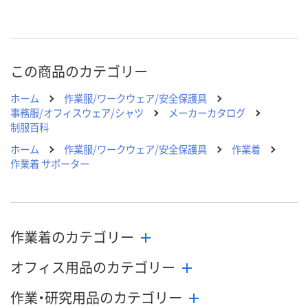
直送品
直送品
直送品
在庫
8月24日（月）まで
8月24日（月）まで
8月24日（月）
お届け日
この商品のカテゴリー
数量
数量
数量
ホーム
作業服/ワークウェア/安全保護具
カゴへ
カゴへ
カ
事務服/オフィスウェア/シャツ
メーカーカタログ
制服百科
ホーム
作業服/ワークウェア/安全保護具
作業着
作業着 サポーター
作業着のカテゴリー
オフィス用品のカテゴリー
作業・研究用品のカテゴリー