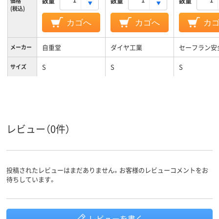
数量
数量
数量
価格
(税込)
カゴへ
カゴへ
カ
自重堂
ダイヤ工業
セーフラン安
メーカー
S
S
S
サイズ
レビュー（0件）
投稿されたレビューはまだありません。お客様のレビューコメントをお
待ちしています。
レビューを書く