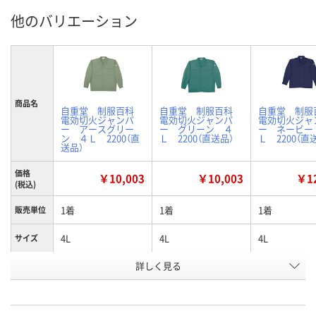
他のバリエーション
商品名
自重堂 制服百科
自重堂 制服百科
自重堂 制
電効切火ジャンパ
電効切火ジャンパ
電効切火ジャ
ー アースグリー
ー グリーン ４
ー ネービー
ン ４Ｌ 2200（直
Ｌ 2200（直送品）
Ｌ 2200（直
送品）
価格
￥10,003
￥10,003
￥12
(税込)
1着
1着
1着
販売単位
4L
4L
4L
サイズ
詳しく見る
アースグリーン
グリーン
ネービー
色
お申込番
N460255
N460249
N454315
号