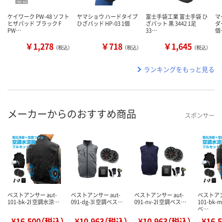
ケイワーク PW-48 ソフト
ヤマショウ ハードタイプ
富士手袋工業 富士手袋 ひ
マ
ヒザパッド ブラック F
ひざパッド HP-03 1個
ざパット 黒 3442 1足
ダ
PW…
33…
個
￥1,278
￥718
￥1,645
（税込）
（税込）
（税込）
ランキングをもっと見る
メーカーからのおすすめ商品
スポンサー
ベストアンサー aut-
ベストアンサー aut-
ベストアンサー aut-
ベストアン
101-bk-2l 空調水涼…
091-dg-3l 空調ベス…
091-nv-2l 空調ベス…
101-bk
ベ…
¥16,500（税込）
¥10,963（税込）
¥10,963（税込）
¥16,