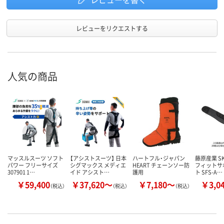
レビューをリクエストする
人気の商品
マッスルスーツ ソフト
【アシストスーツ】 日本
ハートフル・ジャパン
藤原産業 SK
パワー フリーサイズ
シグマックス メディエ
HEART チェーンソー防
フィットサ
307901 1…
イド アシスト…
護用
ト SFS-A…
￥59,400
￥37,620～
￥7,180～
￥3,0
（税込）
（税込）
（税込）