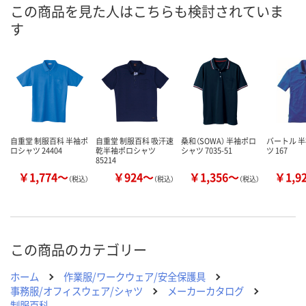
直送品
直送品
直送品
在庫
この商品を見た人はこちらも検討されていま
す
お届け日
メーカー都合により
メーカー都合により
メーカー都合
販売停止中です
販売停止中です
販売停止中で
自重堂 制服百科 半袖ポ
自重堂 制服百科 吸汗速
桑和（SOWA） 半袖ポロ
バートル 
ロシャツ 24404
乾半袖ポロシャツ
シャツ 7035-51
ツ 167
85214
￥1,774～
￥924～
￥1,356～
￥1,9
（税込）
（税込）
（税込）
この商品のカテゴリー
ホーム
作業服/ワークウェア/安全保護具
事務服/オフィスウェア/シャツ
メーカーカタログ
制服百科