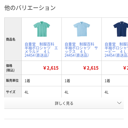
他のバリエーション
商品名
自重堂 制服百科
自重堂 制服百科
自重堂 制
半袖ポロシャツ エ
半袖ポロシャツ サ
半袖ポロシャ
メラルド ４Ｌ
ックス ４Ｌ
ービー ４
24454（直送品）
24454（直送品）
24454（直送品
価格
￥2,615
￥2,615
￥2
(税込)
1着
1着
1着
販売単位
4L
4L
4L
サイズ
詳しく見る
エメラルド
サックス
ネービー
カラー
お申込番
N470506
N470492
N470485
号