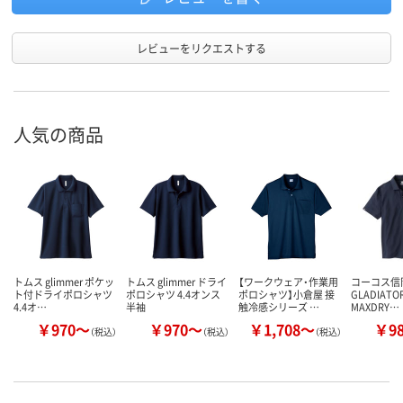
レビューをリクエストする
人気の商品
トムス glimmer ポケッ
トムス glimmer ドライ
【ワークウェア・作業用
コーコス信
ト付ドライポロシャツ
ポロシャツ 4.4オンス
ポロシャツ】小倉屋 接
GLADIATOR
4.4オ…
半袖
触冷感シリーズ …
MAXDRY…
￥970～
￥970～
￥1,708～
￥9
（税込）
（税込）
（税込）