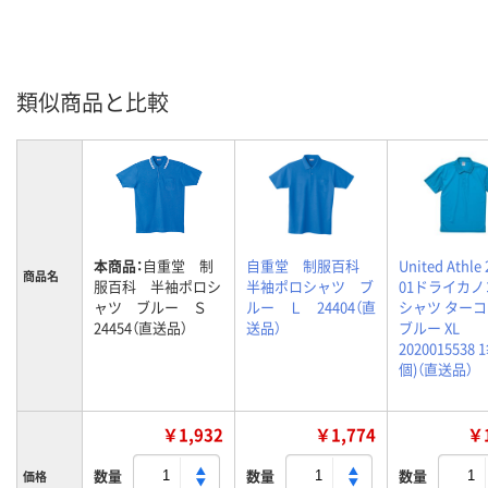
類似商品と比較
本商品：
自重堂 制
自重堂 制服百科
United Athle 
商品名
服百科 半袖ポロシ
半袖ポロシャツ ブ
01ドライカ
ャツ ブルー Ｓ
ルー Ｌ 24404（直
シャツ ター
24454（直送品）
送品）
ブルー XL
2020015538 
個)（直送品）
￥1,932
￥1,774
￥1
数量
数量
数量
価格