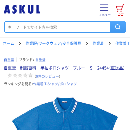
カゴ
メニュー
ホーム
作業服/ワークウェア/安全保護具
作業着
作業着 
自重堂
ブランド：
自重堂
自重堂 制服百科 半袖ポロシャツ ブルー Ｓ 24454（直送品）
（
0
件のレビュー
）
ランキングを見る：
作業着 T-シャツ/ポロシャツ