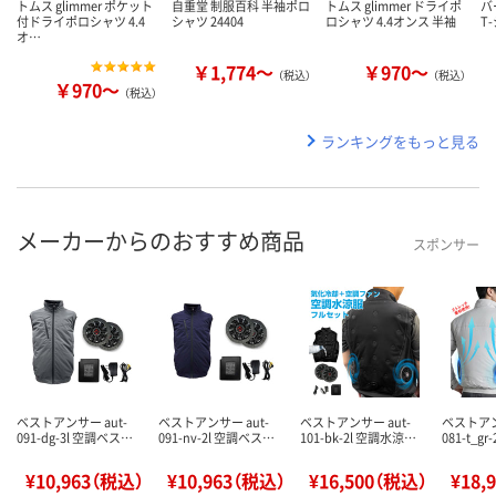
トムス glimmer ポケット
自重堂 制服百科 半袖ポロ
トムス glimmer ドライポ
バ
付ドライポロシャツ 4.4
シャツ 24404
ロシャツ 4.4オンス 半袖
T
オ…
￥1,774～
￥970～
（税込）
（税込）
￥970～
（税込）
ランキングをもっと見る
メーカーからのおすすめ商品
スポンサー
ベストアンサー aut-
ベストアンサー aut-
ベストアンサー aut-
ベストアン
091-dg-3l 空調ベス…
091-nv-2l 空調ベス…
101-bk-2l 空調水涼…
081-t_gr
¥10,963（税込）
¥10,963（税込）
¥16,500（税込）
¥18,