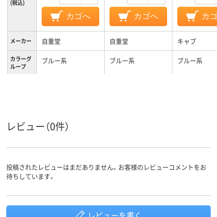
(税込)
カゴへ
カゴへ
カ
自重堂
自重堂
キャブ
メーカー
カラーグ
ブルー系
ブルー系
ブルー系
ループ
Ｓ
Ｌ
XL
サイズ
レビュー（0件）
投稿されたレビューはまだありません。お客様のレビューコメントをお
待ちしています。
レビューを書く