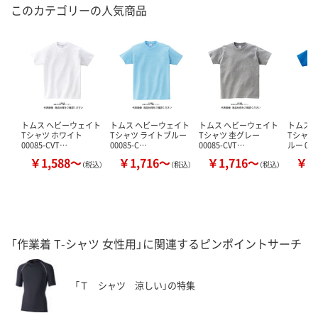
このカテゴリーの人気商品
トムス ヘビーウェイト
トムス ヘビーウェイト
トムス ヘビーウェイト
トムス 
Tシャツ ホワイト
Tシャツ ライトブルー
Tシャツ 杢グレー
Tシャツ
00085-CVT…
00085-C…
00085-CVT…
ルー 00
￥1,588～
￥1,716～
￥1,716～
￥1
（税込）
（税込）
（税込）
「作業着 T-シャツ 女性用」に関連するピンポイントサーチ
「Ｔ シャツ 涼しい」の特集