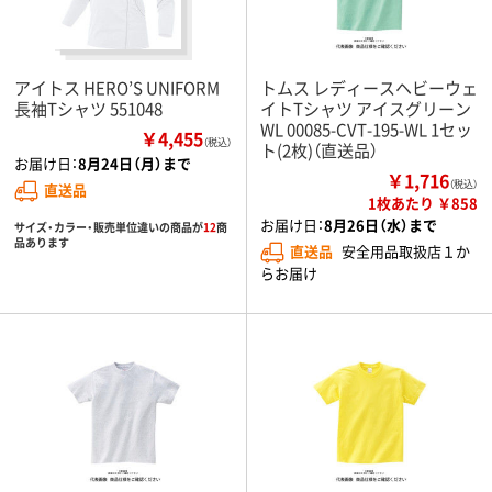
アイトス HERO’S UNIFORM
トムス レディースヘビーウェ
長袖Tシャツ 551048
イトTシャツ アイスグリーン
WL 00085-CVT-195-WL 1セッ
￥4,455
（税込）
ト(2枚)（直送品）
お届け日：
8月24日（月）まで
￥1,716
（税込）
直送品
1枚あたり ￥858
お届け日：
8月26日（水）まで
サイズ・カラー・販売単位違いの商品が
12
商
品あります
直送品
安全用品取扱店１か
らお届け