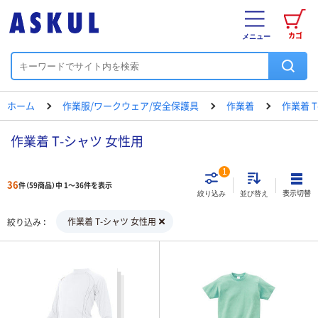
カゴ
メニュー
ホーム
作業服/ワークウェア/安全保護具
作業着
作業着 
作業着 T-シャツ 女性用
1
36
件（59商品）中 1～36件を表示
表示切替
絞り込み
並び替え
作業着 T-シャツ 女性用
絞り込み