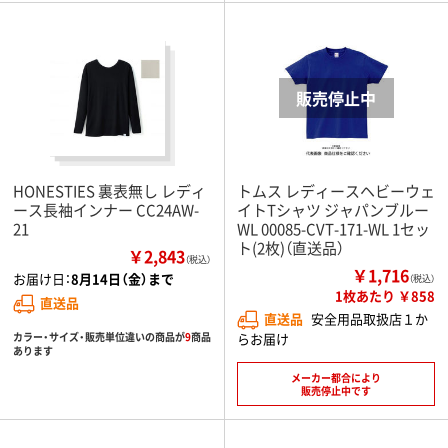
HONESTIES 裏表無し レディ
トムス レディースヘビーウェ
ース長袖インナー CC24AW-
イトTシャツ ジャパンブルー
21
WL 00085-CVT-171-WL 1セッ
ト(2枚)（直送品）
￥2,843
（税込）
￥1,716
お届け日：
8月14日（金）まで
（税込）
1枚あたり ￥858
直送品
直送品
安全用品取扱店１か
カラー・サイズ・販売単位違いの商品が
9
商品
らお届け
あります
メーカー都合により
販売停止中です